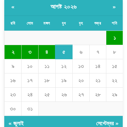
আগষ্ট ২০২৬
«
»
রবি
সোম
মঙ্গল
বুধ
বৃহ
শুক্র
শনি
১
৫
২
৩
৪
৬
৭
৮
৯
১০
১১
১২
১৩
১৪
১৫
১৬
১৭
১৮
১৯
২০
২১
২২
২৩
২৪
২৫
২৬
২৭
২৮
২৯
৩০
৩১
« জুলাই
সেপ্টেম্বর »