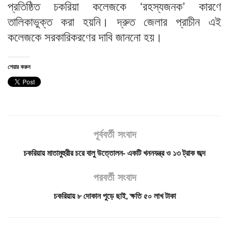
প্রতিষ্ঠিত চকরিয়া কলেজকে ‘রহস্যজনক’ কারণে
তালিকাভুক্ত করা হয়নি। দ্রুত জেলার প্রাচীন এই
কলেজকে সরকারিকরণের দাবি জাননো হয়।
শেয়ার করুন
পূর্ববর্তী সংবাদ
চকরিয়ায় মাতামুহুরীর চরে বালু উত্তোলন- একটি খননযন্ত্র ও ১৩ ট্রাক জব্দ
পরবর্তী সংবাদ
চকরিয়ায় ৮ দোকান পুড়ে ছাই, ক্ষতি ৫০ লাখ টাকা