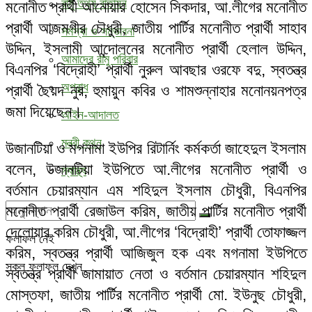
রামু তথ্য বাতায়ন
মনোনীত প্রার্থী আনোয়ার হোসেন সিকদার, আ.লীগের মনোনীত
প্রার্থী আজমগীর চৌধুরী, জাতীয় পার্টির মনোনীত প্রার্থী সাহাব
সমস্যা ও সম্ভাবনা
উদ্দিন, ইসলামী আন্দোলনের মনোনীত প্রার্থী হেলাল উদ্দিন,
আমাদের রামু পরিবার
বিএনপির ‘বিদ্রোহী’ প্রার্থী নুরুল আবছার ওরফে বদু, স্বতন্ত্র
অপরাধ
প্রার্থী ছৈয়দ নুর, হুমায়ুন কবির ও শামশুন্নাহার মনোনয়নপত্র
জমা দিয়েছেন।
আইন-আদালত
মন্ত্রী কথন
উজানটিয়া ও মগনামা ইউপির রিটার্নিং কর্মকর্তা জাহেদুল ইসলাম
বলেন, উজানটিয়া ইউপিতে আ.লীগের মনোনীত প্রার্থী ও
স্বাস্থ্য
বর্তমান চেয়ারম্যান এম শহিদুল ইসলাম চৌধুরী, বিএনপির
মনোনীত প্রার্থী রেজাউল করিম, জাতীয় পার্টির মনোনীত প্রার্থী
দেলোয়ার করিম চৌধুরী, আ.লীগের ‘বিদ্রোহী’ প্রার্থী তোফাজ্জল
ফলাফল নেই
করিম, স্বতন্ত্র প্রার্থী আজিজুল হক এবং মগনামা ইউপিতে
সকল ফলাফল দেখুন
স্বতন্ত্র প্রার্থী জামায়াত নেতা ও বর্তমান চেয়ারম্যান শহিদুল
মোস্তফা, জাতীয় পার্টির মনোনীত প্রার্থী মো. ইউনুছ চৌধুরী,