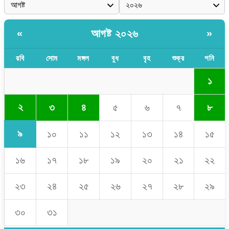
আগষ্ট ২০২৬
«
»
রবি
সোম
মঙ্গল
বুধ
বৃহ
শুক্র
শনি
১
২
৩
৪
৫
৬
৭
৮
৯
১০
১১
১২
১৩
১৪
১৫
১৬
১৭
১৮
১৯
২০
২১
২২
২৩
২৪
২৫
২৬
২৭
২৮
২৯
৩০
৩১