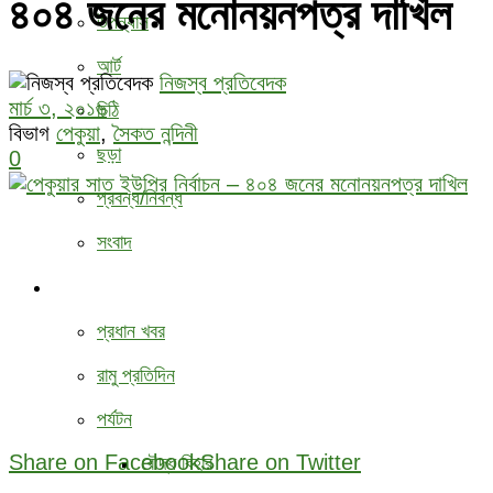
৪০৪ জনের মনোনয়নপত্র দাখিল
উপন্যাস
আর্ট
নিজস্ব প্রতিবেদক
মার্চ ৩, ২০১৬
চিঠি
বিভাগ
পেকুয়া
,
সৈকত নন্দিনী
ছড়া
0
প্রবন্ধ/নিবন্ধ
সংবাদ
বিবিধ
প্রধান খবর
রামু প্রতিদিন
পর্যটন
Share on Facebook
Share on Twitter
বৌদ্ধ ‍বিহার