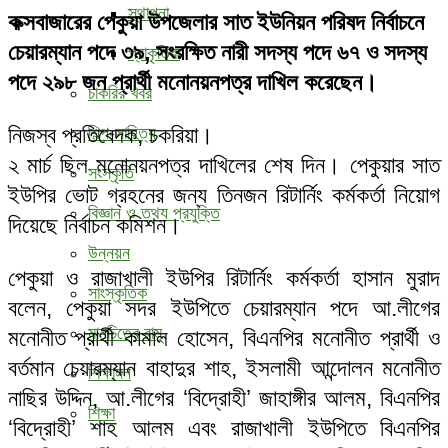
স্থাপনা
কক্সবাজারের পেকুয়া উপজেলার সাত ইউনিয়ন পরিষদ নির্বাচনে
চেয়ারম্যান পদে ৩৯, সংরক্ষিত নারী সদস্য পদে ৬৭ ও সদস্য
প্রাকৃতিক
পদে ২৯৮ জন প্রার্থী মনোনয়নপত্র দাখিল করেছেন।
চাকরির খবর
নিজস্ব প্রতিবেদক, চকরিয়া।
শিল্প-সাহিত্য
২ মার্চ ছিল মনোনয়নপত্র দাখিলের শেষ দিন। পেকুয়ার সাত
সংস্কৃতি
ইউপির ভোট গ্রহনের জন্য তিনজন রিটার্নিং কর্মকর্তা নিয়োগ
বিজ্ঞান ও তথ্য প্রযুক্তি
দিয়েছে নির্বাচন কমিশন।
উন্নয়ন
পেকুয়া ও রাজাখালী ইউপির রিটার্নিং কর্মকর্তা হাসান মুরাদ
সাংস্কৃতিক
বলেন, পেকুয়া সদর ইউপিতে চেয়ারম্যান পদে আ.লীগের
মানচিত্রে রামু
মনোনীত প্রার্থী কামাল হোসেন, বিএনপির মনোনীত প্রার্থী ও
বর্তমান চেয়ারম্যান বাহাদুর শাহ, ইসলামী আন্দোলন মনোনীত
শিক্ষাঙ্গন
নাছির উদ্দিন, আ.লীগের ‘বিদ্রোহী’ জাহাঙ্গীর আলম, বিএনপির
শিক্ষা
‘বিদ্রোহী’ শাহ আলম এবং রাজাখালী ইউপিতে বিএনপির