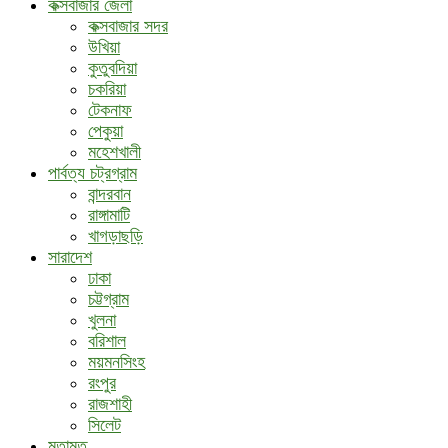
কক্সবাজার জেলা
কক্সবাজার সদর
উখিয়া
কুতুবদিয়া
চকরিয়া
টেকনাফ
পেকুয়া
মহেশখালী
পার্বত্য চট্রগ্রাম
বান্দরবান
রাঙ্গামাটি
খাগড়াছড়ি
সারাদেশ
ঢাকা
চট্টগ্রাম
খুলনা
বরিশাল
ময়মনসিংহ
রংপুর
রাজশাহী
সিলেট
মতামত