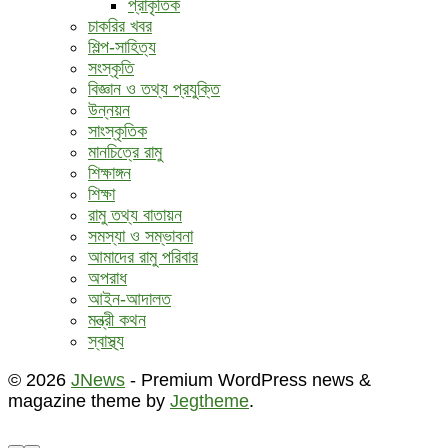
প্রাকৃতিক
চাকরির খবর
শিল্প-সাহিত্য
সংস্কৃতি
বিজ্ঞান ও তথ্য প্রযুক্তি
উন্নয়ন
সাংস্কৃতিক
মানচিত্রে রামু
শিক্ষাঙ্গন
শিক্ষা
রামু তথ্য বাতায়ন
সমস্যা ও সম্ভাবনা
আমাদের রামু পরিবার
অপরাধ
আইন-আদালত
মন্ত্রী কথন
স্বাস্থ্য
© 2026
JNews
- Premium WordPress news &
magazine theme by
Jegtheme
.