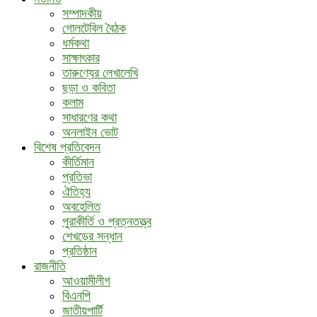
সম্পাদকীয়
গোলটেবিল বৈঠক
ধর্মকথা
সাক্ষাৎকার
তারুণ্যের লেখালেখি
ছড়া ও কবিতা
কলাম
সাধারণের কথা
অনলাইন ভোট
বিশেষ প্রতিবেদন
কীর্তিমান
প্রতিভা
ঐতিহ্য
অবহেলিত
পুরাকীর্তি ও প্রত্নতত্ত্ব
শেখড়ের সন্ধান
প্রতিষ্ঠান
রাজনীতি
আওয়ামীলীগ
বিএনপি
জাতীয়পার্টি