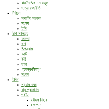
রাজনৈতিক দল সমূহ
ছাত্র রাজনীতি
নির্বাচন
স্থানীয় সরকার
সংসদ
ইসি
শিল্প-সাহিত্য
কবিতা
গল্প
উপন্যাস
আর্ট
চিঠি
ছড়া
প্রবন্ধ/নিবন্ধ
সংবাদ
বিবিধ
প্রধান খবর
রামু প্রতিদিন
পর্যটন
বৌদ্ধ ‍বিহার
স্থাপনা