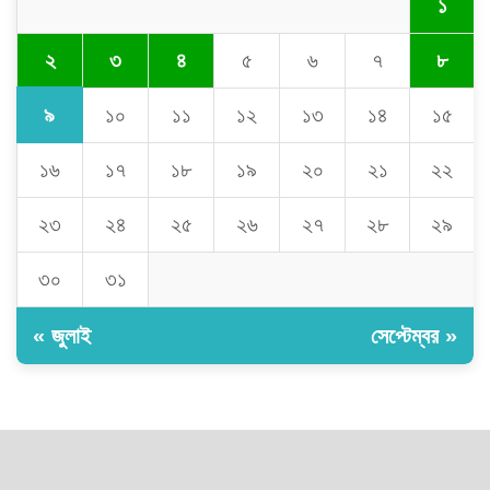
১
২
৩
৪
৫
৬
৭
৮
৯
১০
১১
১২
১৩
১৪
১৫
১৬
১৭
১৮
১৯
২০
২১
২২
২৩
২৪
২৫
২৬
২৭
২৮
২৯
৩০
৩১
« জুলাই
সেপ্টেম্বর »