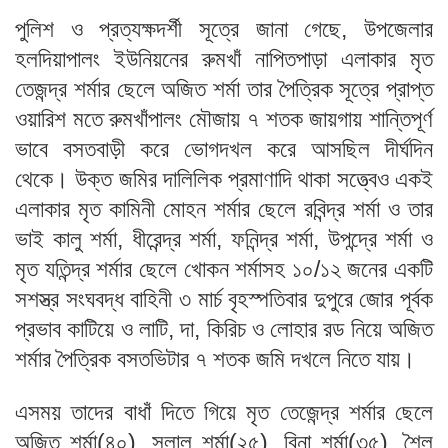
পুলিশ ও প্রত্যক্ষদর্শী সূত্রে জানা গেছে, উপজেলার
হলদিয়াপালং ইউনিয়নের রুমখাঁ নাপিতপাড়া এলাকার মৃত
তেজন্দ্র শর্মার ছেলে অজিত শর্মা তার পৈত্রিক সূত্রে প্রাপ্ত
ওয়ারিশ মতে রুমখাঁপালং মৌজায় ৭ শতক জায়গায় শান্তিপূর্ণ
ভাবে বসতবাড়ী করে ভোগদখল করে আসছিল দীর্ঘদিন
থেকে। উক্ত জমির দালিলিক প্রমাণাদি থাকা সত্ত্বেও একই
এলাকার মৃত কামিনী মোহন শর্মার ছেলে রবিন্দ্র শর্মা ও তার
ভাই কালু শর্মা, ধীরেন্দ্র শর্মা, ফনিন্দ্র শর্মা, উপন্দ্রে শর্মা ও
মৃত যতিন্দ্র শর্মার ছেলে খোকন শর্মাসহ ১০/১২ জনের একটি
সশস্ত্র সংঘবদ্ধ বাহিনী ৩ মার্চ বৃহস্পতিবার দুপুরে জোর পূর্বক
প্রভাব কাটিয়ে ও লাটি, দা, কিরিচ ও লোহার রড নিয়ে অজিত
শর্মার পৈত্রিক বসতভিটার ৭ শতক জমি দখলে নিতে যায়।
এসময় তাদের বাধাঁ দিতে গিয়ে মৃত তেজেন্দ্র শর্মার ছেলে
অজিত শর্মা(৪০), সুলাল শর্মা(২৫), বিনা শর্মা(৩৫), শৈল