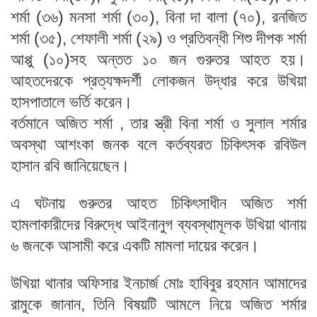
শর্মা (৩৬) মনসা শর্মা (৩০), বিনা দা বালা (৭০), রনজিত
শর্মা (৩৫), শেফালী শর্মা (২৯) ও প্রতিবন্ধী শিশু দীপক শর্মা
আপ্পু (১০)সহ অন্তত ১০ জন গুরুতর আহত হয়।
আহতদেরকে প্রত্যক্ষদর্শী লোকজন উদ্ধার করে উখিয়া
হাসপাতালে ভর্তি করেন।
বর্তমানে অজিত শর্মা , তার স্ত্রী বিনা শর্মা ও সুলাল শর্মার
অবস্থা আশংকা জনক বলে কর্তব্যরত চিকিৎসক রবিউল
হাসান রবি জানিয়েছেন।
এ ঘটনায় গুরুতর আহত চিকিৎসাধীন অজিত শর্মা
হামলাকারীদের বিরুদ্ধে আইনানুগ ব্যবস্থামূলক উখিয়া থানায়
৬ জনকে আসামী করে একটি মামলা দায়ের করেন।
উখিয়া থানার অফিসার ইনচার্জ মোঃ হাবিবুর রহমান আমাদের
রামুকে জানান, তিনি বিষয়টি আমলে নিয়ে অজিত শর্মার