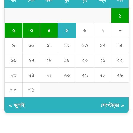
রবি
সোম
মঙ্গল
বুধ
বৃহ
শুক্র
শনি
১
৫
২
৩
৪
৬
৭
৮
৯
১০
১১
১২
১৩
১৪
১৫
১৬
১৭
১৮
১৯
২০
২১
২২
২৩
২৪
২৫
২৬
২৭
২৮
২৯
৩০
৩১
« জুলাই
সেপ্টেম্বর »