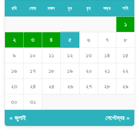
রবি
সোম
মঙ্গল
বুধ
বৃহ
শুক্র
শনি
১
৫
২
৩
৪
৬
৭
৮
৯
১০
১১
১২
১৩
১৪
১৫
১৬
১৭
১৮
১৯
২০
২১
২২
২৩
২৪
২৫
২৬
২৭
২৮
২৯
৩০
৩১
« জুলাই
সেপ্টেম্বর »