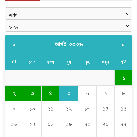
আগষ্ট ২০২৬
«
»
রবি
সোম
মঙ্গল
বুধ
বৃহ
শুক্র
শনি
১
৫
২
৩
৪
৬
৭
৮
৯
১০
১১
১২
১৩
১৪
১৫
১৬
১৭
১৮
১৯
২০
২১
২২