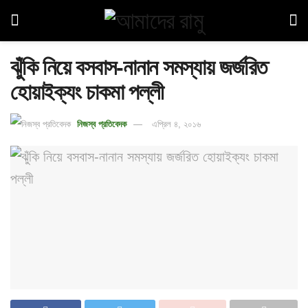
ঝুঁকি নিয়ে বসবাস-নানান সমস্যায় জর্জরিত
হোয়াইক্যং চাকমা পল্লী
নিজস্ব প্রতিবেদক
এপ্রিল ৪, ২০১৬