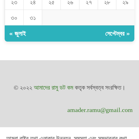
২৩
২৪
২৫
২৬
২৭
২৮
২৯
৩০
৩১
« জুলাই
সেপ্টেম্বর »
© ২০২২
আমাদের রামু ডট কম
কতৃক সর্বস্বত্ব সংরক্ষিত।
amader.ramu@gmail.com
আমরা রাষ্ট্র তথা এলাকার উন্নয়ন, সমস্যা এবং সম্ভাবনার কথা