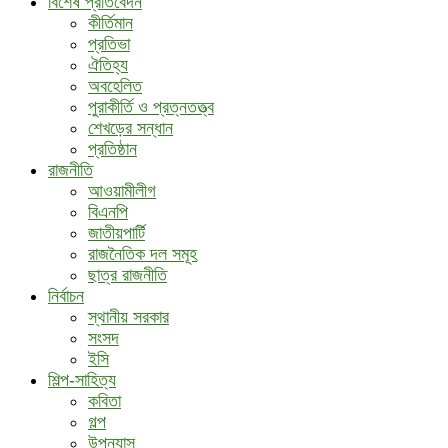
বিশেষ প্রতিবেদন
কীর্তিমান
প্রতিভা
ঐতিহ্য
অবহেলিত
পুরাকীর্তি ও প্রত্নতত্ত্ব
শেখড়ের সন্ধান
প্রতিষ্ঠান
রাজনীতি
আওয়ামীলীগ
বিএনপি
জাতীয়পার্টি
রাজনৈতিক দল সমূহ
ছাত্র রাজনীতি
নির্বাচন
স্থানীয় সরকার
সংসদ
ইসি
শিল্প-সাহিত্য
কবিতা
গল্প
উপন্যাস