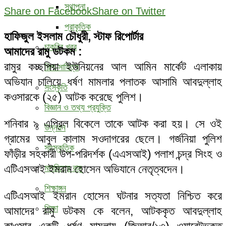
স্থাপনা
Share on Facebook
Share on Twitter
প্রাকৃতিক
হাফিজুল ইসলাম চৌধুরী, স্টাফ রিপোর্টার
চাকরির খবর
আমাদের রামু ডটকম :
রামুর কচ্ছপিয়া ইউনিয়নের আল আমিন মার্কেট এলাকায়
শিল্প-সাহিত্য
অভিযান চালিয়ে ধর্ষণ মামলার পলাতক আসামি আবদুল্লাহ
সংস্কৃতি
কওসারকে (২৫) আটক করেছে পুলিশ।
বিজ্ঞান ও তথ্য প্রযুক্তি
শনিবার ৯ এপ্রিল বিকেলে তাকে আটক করা হয়। সে ওই
উন্নয়ন
গ্রামের আবুল কালাম সওদাগরের ছেলে। গর্জনিয়া পুলিশ
সাংস্কৃতিক
ফাঁড়ীর সহকারী উপ-পরিদর্শক (এএসআই) পলাশ চন্দ্র সিংহ ও
এটিএসআই ইমরান হোসেন অভিযানে নেতৃত্বদেন।
মানচিত্রে রামু
শিক্ষাঙ্গন
এটিএসআই ইমরান হোসেন ঘটনার সত্যতা নিশ্চিত করে
শিক্ষা
আমাদের রামু ডটকম কে বলেন, আটককৃত আবদুল্লাহ