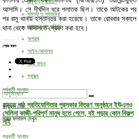
কাওসার একটি ধর্ষণ মামলায় (জিআর/১৩) ওয়ারেন্টভুক্ত
রামু তথ্য বাতায়ন
আসামি। সে দীর্ঘদিন ধরে পলাতক ছিল। তাকে আটকের পর
সমস্যা ও সম্ভাবনা
পর রামু থানায় হস্তান্তর করা হয়েছে। তাকে রোববার সকালে
আমাদের রামু পরিবার
থানা থেকে আদালতে প্রেরণ করা হবে।
অপরাধ
শেয়ার করুন
আইন-আদালত
মন্ত্রী কথন
স্বাস্থ্য
পূর্ববর্তী সংবাদ
রামুতে পাঠ প্রতিযোগিতার পুরস্কার বিতরণ অনুষ্ঠানে ইউএনও
ফলাফল নেই
সেলিনা কাজী-পরিপূর্ণ মানুষ হতে গেলে, বই পড়ার কোন বিকল্প
সকল ফলাফল দেখুন
নাই
পরবর্তী সংবাদ