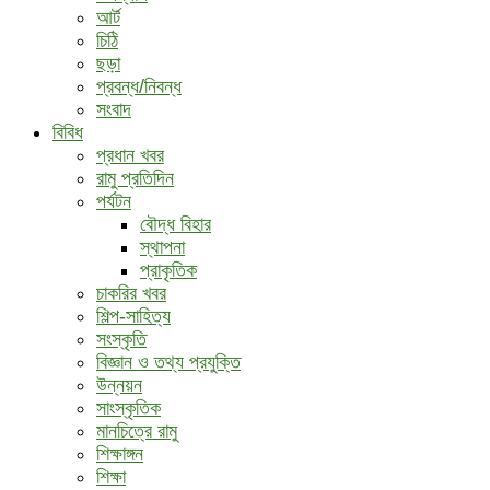
আর্ট
চিঠি
ছড়া
প্রবন্ধ/নিবন্ধ
সংবাদ
বিবিধ
প্রধান খবর
রামু প্রতিদিন
পর্যটন
বৌদ্ধ ‍বিহার
স্থাপনা
প্রাকৃতিক
চাকরির খবর
শিল্প-সাহিত্য
সংস্কৃতি
বিজ্ঞান ও তথ্য প্রযুক্তি
উন্নয়ন
সাংস্কৃতিক
মানচিত্রে রামু
শিক্ষাঙ্গন
শিক্ষা