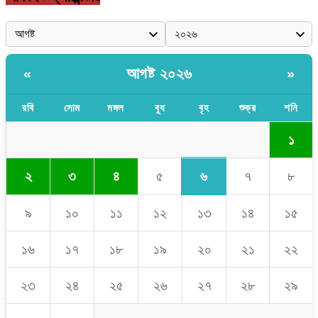
আগষ্ট ২০২৬
«
»
রবি
সোম
মঙ্গল
বুধ
বৃহ
শুক্র
শনি
১
৬
২
৩
৪
৫
৭
৮
৯
১০
১১
১২
১৩
১৪
১৫
১৬
১৭
১৮
১৯
২০
২১
২২
২৩
২৪
২৫
২৬
২৭
২৮
২৯