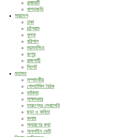
রাঙ্গামাটি
খাগড়াছড়ি
সারাদেশ
ঢাকা
চট্টগ্রাম
খুলনা
বরিশাল
ময়মনসিংহ
রংপুর
রাজশাহী
সিলেট
মতামত
সম্পাদকীয়
গোলটেবিল বৈঠক
ধর্মকথা
সাক্ষাৎকার
তারুণ্যের লেখালেখি
ছড়া ও কবিতা
কলাম
সাধারণের কথা
অনলাইন ভোট