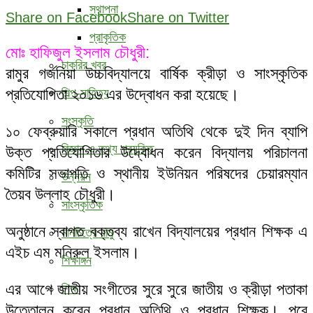
স্থাপনা
Share on Facebook
Share on Twitter
প্রাকৃতিক
মোঃ হাফিজুল ইসলাম চৌধুরী:
চাকরির খবর
রামুর গর্জনিয়া উচ্চবিদ্যালয়ে বার্ষিক ক্রীড়া ও সাংস্কৃতিক
প্রতিযোগিতা ২০১৬ এর উদ্বোধন করা হয়েছে।
শিল্প-সাহিত্য
সংস্কৃতি
১০ ফেব্রুয়ারি সকালে প্রধান অতিথি থেকে দুই দিন ব্যাপি
বিজ্ঞান ও তথ্য প্রযুক্তি
উক্ত প্রতিযোগিতার উদ্বোধন করেন বিদ্যালয় পরিচালনা
কমিটির সভাপতি ও স্থানীয় ইউনিয়ন পরিষদের চেয়ারম্যান
উন্নয়ন
তৈয়ব উল্লাহ চৌধুরী।
সাংস্কৃতিক
অনুষ্ঠানে স্বাগত বক্তব্য রাখেন বিদ্যালয়ের প্রধান শিক্ষক এ
মানচিত্রে রামু
এইচ এম মনিরুল ইসলাম।
শিক্ষাঙ্গন
এর আগে জাতীয় সংগীতের সুরে সুরে জাতীয় ও ক্রীড়া পতাকা
শিক্ষা
উত্তোলন করেন প্রধান অতিথি ও প্রধান শিক্ষক। পরে