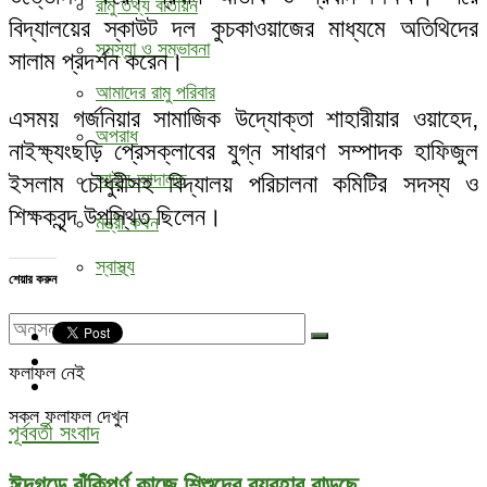
রামু তথ্য বাতায়ন
বিদ্যালয়ের স্কাউট দল কুচকাওয়াজের মাধ্যমে অতিথিদের
সমস্যা ও সম্ভাবনা
সালাম প্রদর্শন করেন।
আমাদের রামু পরিবার
এসময় গর্জনিয়ার সামাজিক উদ্যোক্তা শাহারীয়ার ওয়াহেদ,
অপরাধ
নাইক্ষ্যংছড়ি প্রেসক্লাবের যুগ্ন সাধারণ সম্পাদক হাফিজুল
আইন-আদালত
ইসলাম চৌধুরীসহ বিদ্যালয় পরিচালনা কমিটির সদস্য ও
শিক্ষকবৃন্দ উপস্থিত ছিলেন।
মন্ত্রী কথন
স্বাস্থ্য
শেয়ার করুন
ফলাফল নেই
সকল ফলাফল দেখুন
পূর্ববর্তী সংবাদ
ঈদগড়ে ঝুঁকিপূর্ণ কাজে শিশুদের ব্যবহার বাড়ছে