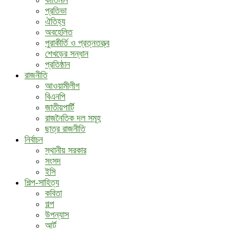
কীর্তিমান
প্রতিভা
ঐতিহ্য
অবহেলিত
পুরাকীর্তি ও প্রত্নতত্ত্ব
শেখড়ের সন্ধান
প্রতিষ্ঠান
রাজনীতি
আওয়ামীলীগ
বিএনপি
জাতীয়পার্টি
রাজনৈতিক দল সমূহ
ছাত্র রাজনীতি
নির্বাচন
স্থানীয় সরকার
সংসদ
ইসি
শিল্প-সাহিত্য
কবিতা
গল্প
উপন্যাস
আর্ট