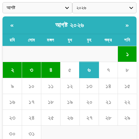
আগষ্ট ২০২৬
«
»
রবি
সোম
মঙ্গল
বুধ
বৃহ
শুক্র
শনি
১
৬
২
৩
৪
৫
৭
৮
৯
১০
১১
১২
১৩
১৪
১৫
১৬
১৭
১৮
১৯
২০
২১
২২
২৩
২৪
২৫
২৬
২৭
২৮
২৯
৩০
৩১