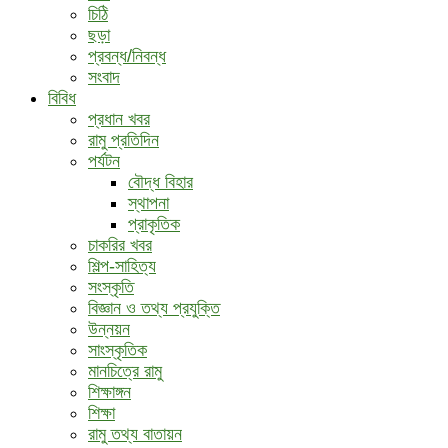
চিঠি
ছড়া
প্রবন্ধ/নিবন্ধ
সংবাদ
বিবিধ
প্রধান খবর
রামু প্রতিদিন
পর্যটন
বৌদ্ধ ‍বিহার
স্থাপনা
প্রাকৃতিক
চাকরির খবর
শিল্প-সাহিত্য
সংস্কৃতি
বিজ্ঞান ও তথ্য প্রযুক্তি
উন্নয়ন
সাংস্কৃতিক
মানচিত্রে রামু
শিক্ষাঙ্গন
শিক্ষা
রামু তথ্য বাতায়ন