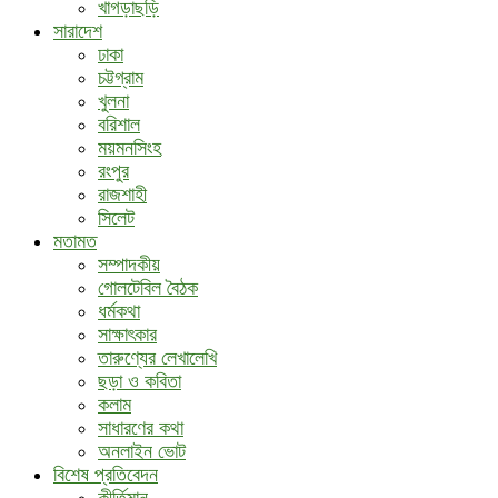
খাগড়াছড়ি
সারাদেশ
ঢাকা
চট্টগ্রাম
খুলনা
বরিশাল
ময়মনসিংহ
রংপুর
রাজশাহী
সিলেট
মতামত
সম্পাদকীয়
গোলটেবিল বৈঠক
ধর্মকথা
সাক্ষাৎকার
তারুণ্যের লেখালেখি
ছড়া ও কবিতা
কলাম
সাধারণের কথা
অনলাইন ভোট
বিশেষ প্রতিবেদন