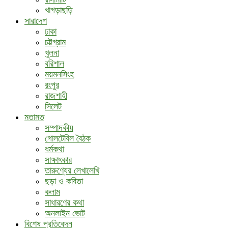
খাগড়াছড়ি
সারাদেশ
ঢাকা
চট্টগ্রাম
খুলনা
বরিশাল
ময়মনসিংহ
রংপুর
রাজশাহী
সিলেট
মতামত
সম্পাদকীয়
গোলটেবিল বৈঠক
ধর্মকথা
সাক্ষাৎকার
তারুণ্যের লেখালেখি
ছড়া ও কবিতা
কলাম
সাধারণের কথা
অনলাইন ভোট
বিশেষ প্রতিবেদন