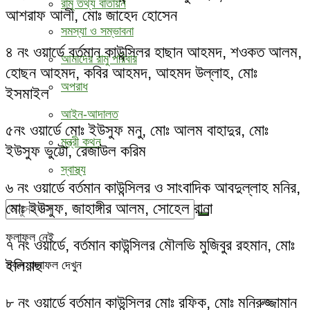
রামু তথ্য বাতায়ন
আশরাফ আলী, মোঃ জাহেদ হোসেন
সমস্যা ও সম্ভাবনা
৪ নং ওয়ার্ডে বর্তমান কাউন্সিলর হাছান আহমদ, শওকত আলম,
আমাদের রামু পরিবার
হোছন আহমদ, কবির আহমদ, আহমদ উল্লাহ, মোঃ
অপরাধ
ইসমাইল
আইন-আদালত
৫নং ওয়ার্ডে মোঃ ইউসুফ মনু, মোঃ আলম বাহাদুর, মোঃ
মন্ত্রী কথন
ইউসুফ ভুট্টো, রেজাউল করিম
স্বাস্থ্য
৬ নং ওয়ার্ডে বর্তমান কাউন্সিলর ও সাংবাদিক আবদুল্লাহ মনির,
মোঃ ইউসুফ, জাহাঙ্গীর আলম, সোহেল রানা
ফলাফল নেই
৭ নং ওয়ার্ডে, বর্তমান কাউন্সিলর মৌলভি মুজিবুর রহমান, মোঃ
ইলিয়াছ
সকল ফলাফল দেখুন
৮ নং ওয়ার্ডে বর্তমান কাউন্সিলর মোঃ রফিক, মোঃ মনিরুজ্জামান