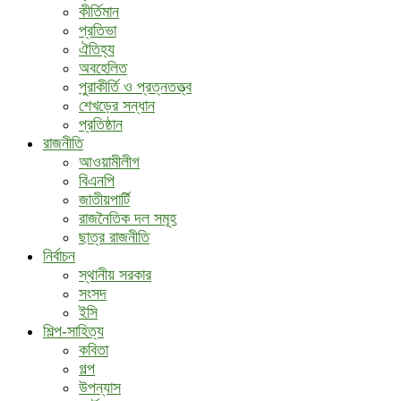
কীর্তিমান
প্রতিভা
ঐতিহ্য
অবহেলিত
পুরাকীর্তি ও প্রত্নতত্ত্ব
শেখড়ের সন্ধান
প্রতিষ্ঠান
রাজনীতি
আওয়ামীলীগ
বিএনপি
জাতীয়পার্টি
রাজনৈতিক দল সমূহ
ছাত্র রাজনীতি
নির্বাচন
স্থানীয় সরকার
সংসদ
ইসি
শিল্প-সাহিত্য
কবিতা
গল্প
উপন্যাস