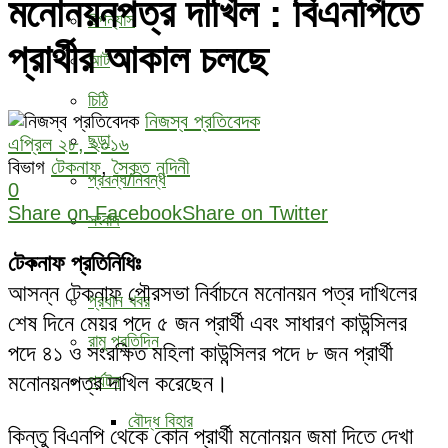
মনোনয়নপত্র দাখিল : বিএনপিতে
উপন্যাস
প্রার্থীর আকাল চলছে
আর্ট
চিঠি
নিজস্ব প্রতিবেদক
ছড়া
এপ্রিল ২৮, ২০১৬
বিভাগ
টেকনাফ
,
সৈকত নন্দিনী
প্রবন্ধ/নিবন্ধ
0
Share on Facebook
Share on Twitter
সংবাদ
বিবিধ
টেকনাফ প্রতিনিধিঃ
আসন্ন টেকনাফ পৌরসভা নির্বাচনে মনোনয়ন পত্র দাখিলের
প্রধান খবর
শেষ দিনে মেয়র পদে ৫ জন প্রার্থী এবং সাধারণ কাউন্সিলর
রামু প্রতিদিন
পদে ৪১ ও সংরক্ষিত মহিলা কাউন্সিলর পদে ৮ জন প্রার্থী
মনোনয়নপত্র দাখিল করেছেন।
পর্যটন
বৌদ্ধ ‍বিহার
কিন্তু বিএনপি থেকে কোন প্রার্থী মনোনয়ন জমা দিতে দেখা