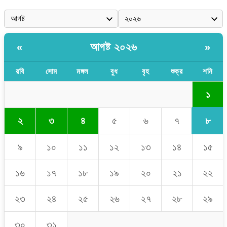
আগষ্ট ২০২৬
«
»
রবি
সোম
মঙ্গল
বুধ
বৃহ
শুক্র
শনি
১
৮
২
৩
৪
৫
৬
৭
৯
১০
১১
১২
১৩
১৪
১৫
১৬
১৭
১৮
১৯
২০
২১
২২
২৩
২৪
২৫
২৬
২৭
২৮
২৯
৩০
৩১