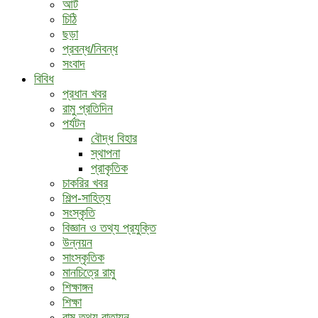
আর্ট
চিঠি
ছড়া
প্রবন্ধ/নিবন্ধ
সংবাদ
বিবিধ
প্রধান খবর
রামু প্রতিদিন
পর্যটন
বৌদ্ধ ‍বিহার
স্থাপনা
প্রাকৃতিক
চাকরির খবর
শিল্প-সাহিত্য
সংস্কৃতি
বিজ্ঞান ও তথ্য প্রযুক্তি
উন্নয়ন
সাংস্কৃতিক
মানচিত্রে রামু
শিক্ষাঙ্গন
শিক্ষা
রামু তথ্য বাতায়ন