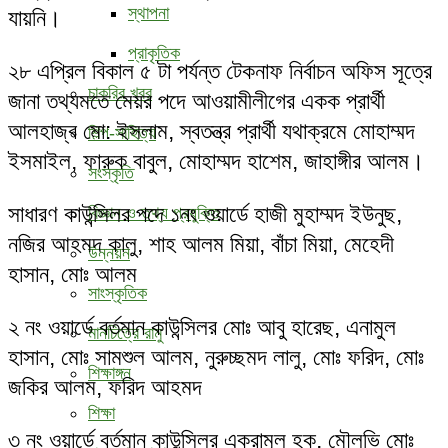
স্থাপনা
যায়নি।
প্রাকৃতিক
২৮ এপ্রিল বিকাল ৫ টা পর্যন্ত টেকনাফ নির্বাচন অফিস সূত্রে
চাকরির খবর
জানা তথ্যমতে মেয়র পদে আওয়ামীলীগের একক প্রার্থী
আলহাজ্ব মো: ইসলাম, স্বতন্ত্র প্রার্থী যথাক্রমে মোহাম্মদ
শিল্প-সাহিত্য
ইসমাইল, ফারুক বাবুল, মোহাম্মদ হাশেম, জাহাঙ্গীর আলম।
সংস্কৃতি
সাধারণ কাউন্সিলর পদে ১নং ওয়ার্ডে হাজী মুহাম্মদ ইউনুছ,
বিজ্ঞান ও তথ্য প্রযুক্তি
নজির আহমদ কালু, শাহ আলম মিয়া, বাঁচা মিয়া, মেহেদী
উন্নয়ন
হাসান, মোঃ আলম
সাংস্কৃতিক
২ নং ওয়ার্ডে বর্তমান কাউন্সিলর মোঃ আবু হারেছ, এনামুল
মানচিত্রে রামু
হাসান, মোঃ সামশুল আলম, নুরুচ্ছমদ লালু, মোঃ ফরিদ, মোঃ
শিক্ষাঙ্গন
জকির আলম, ফরিদ আহমদ
শিক্ষা
৩ নং ওয়ার্ডে বর্তমান কাউন্সিলর একরামুল হক, মৌলভি মোঃ