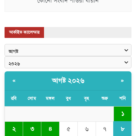
কোনো সংবাদ পাওয়া যায়নি
আর্কাইভ ক্যালেন্ডার
আগষ্ট ২০২৬
«
»
রবি
সোম
মঙ্গল
বুধ
বৃহ
শুক্র
শনি
১
৮
২
৩
৪
৫
৬
৭