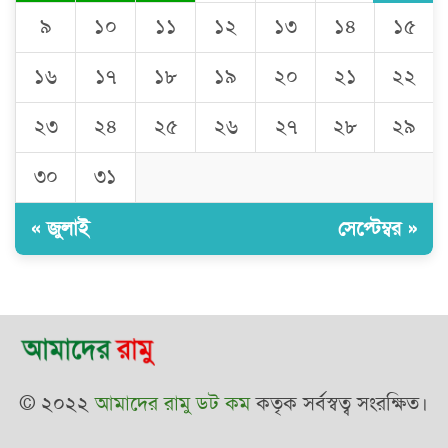
৯
১০
১১
১২
১৩
১৪
১৫
১৬
১৭
১৮
১৯
২০
২১
২২
২৩
২৪
২৫
২৬
২৭
২৮
২৯
৩০
৩১
« জুলাই
সেপ্টেম্বর »
© ২০২২
আমাদের রামু ডট কম
কতৃক সর্বস্বত্ব সংরক্ষিত।