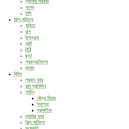
স্থানীয় সরকার
সংসদ
ইসি
শিল্প-সাহিত্য
কবিতা
গল্প
উপন্যাস
আর্ট
চিঠি
ছড়া
প্রবন্ধ/নিবন্ধ
সংবাদ
বিবিধ
প্রধান খবর
রামু প্রতিদিন
পর্যটন
বৌদ্ধ ‍বিহার
স্থাপনা
প্রাকৃতিক
চাকরির খবর
শিল্প-সাহিত্য
সংস্কৃতি