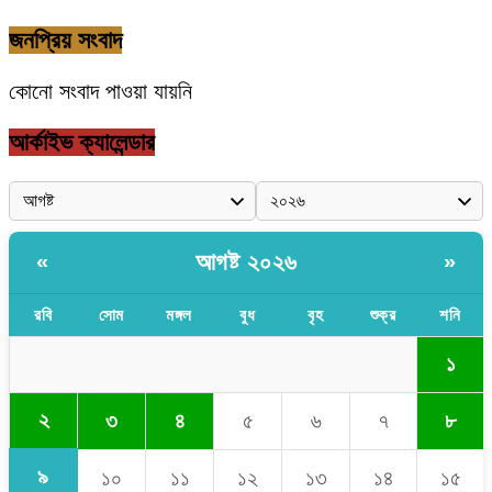
জনপ্রিয় সংবাদ
কোনো সংবাদ পাওয়া যায়নি
আর্কাইভ ক্যালেন্ডার
আগষ্ট ২০২৬
«
»
রবি
সোম
মঙ্গল
বুধ
বৃহ
শুক্র
শনি
১
২
৩
৪
৫
৬
৭
৮
৯
১০
১১
১২
১৩
১৪
১৫