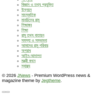
বিজ্ঞান ও তথ্য প্রযুক্তি
উন্নয়ন
সাংস্কৃতিক
মানচিত্রে রামু
শিক্ষাঙ্গন
শিক্ষা
রামু তথ্য বাতায়ন
সমস্যা ও সম্ভাবনা
আমাদের রামু পরিবার
অপরাধ
আইন-আদালত
মন্ত্রী কথন
স্বাস্থ্য
© 2026
JNews
- Premium WordPress news &
magazine theme by
Jegtheme
.