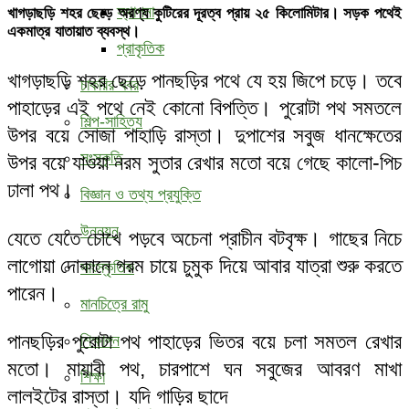
স্থাপনা
খাগড়াছড়ি শহর ছেড়ে অরণ্য কুটিরের দূরত্ব প্রায় ২৫ কিলোমিটার। সড়ক পথেই
একমাত্র যাতায়াত ব্যবস্থ।
প্রাকৃতিক
খাগড়াছড়ি শহর ছেড়ে পানছড়ির পথে যে হয় জিপে চড়ে। তবে
চাকরির খবর
পাহাড়ের এই পথে নেই কোনো বিপত্তি। পুরোটা পথ সমতলে
শিল্প-সাহিত্য
উপর বয়ে সোজা পাহাড়ি রাস্তা। দুপাশের সবুজ ধানক্ষেতের
সংস্কৃতি
উপর বয়ে যাওয়া নরম সুতার রেখার মতো বয়ে গেছে কালো-পিচ
ঢালা পথ।
বিজ্ঞান ও তথ্য প্রযুক্তি
উন্নয়ন
যেতে যেতে চোখে পড়বে অচেনা প্রাচীন বটবৃক্ষ। গাছের নিচে
লাগোয়া দোকানে গরম চায়ে চুমুক দিয়ে আবার যাত্রা শুরু করতে
সাংস্কৃতিক
পারেন।
মানচিত্রে রামু
পানছড়ির পুরোটা পথ পাহাড়ের ভিতর বয়ে চলা সমতল রেখার
শিক্ষাঙ্গন
মতো। মায়াবী পথ, চারপাশে ঘন সবুজের আবরণ মাখা
শিক্ষা
লালইটের রাস্তা। যদি গাড়ির ছাদে