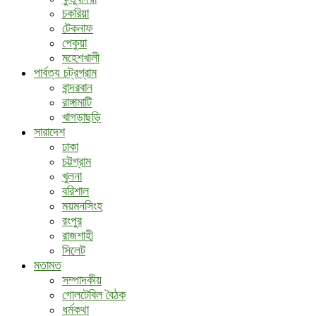
চকরিয়া
টেকনাফ
পেকুয়া
মহেশখালী
পার্বত্য চট্রগ্রাম
বান্দরবান
রাঙ্গামাটি
খাগড়াছড়ি
সারাদেশ
ঢাকা
চট্টগ্রাম
খুলনা
বরিশাল
ময়মনসিংহ
রংপুর
রাজশাহী
সিলেট
মতামত
সম্পাদকীয়
গোলটেবিল বৈঠক
ধর্মকথা