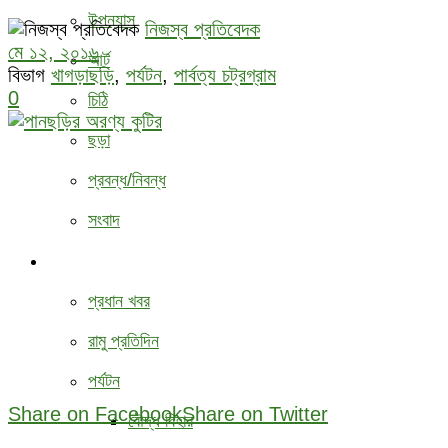
উপন্যাস
নিজস্ব প্রতিবেদক
মে ১২, ২০১৬
আর্ট
বিভাগ
খাগড়াছড়ি
,
পর্যটন
,
পার্বত্য চট্রগ্রাম
0
চিঠি
ছড়া
প্রবন্ধ/নিবন্ধ
সংবাদ
বিবিধ
প্রধান খবর
রামু প্রতিদিন
পর্যটন
Share on Facebook
Share on Twitter
বৌদ্ধ ‍বিহার