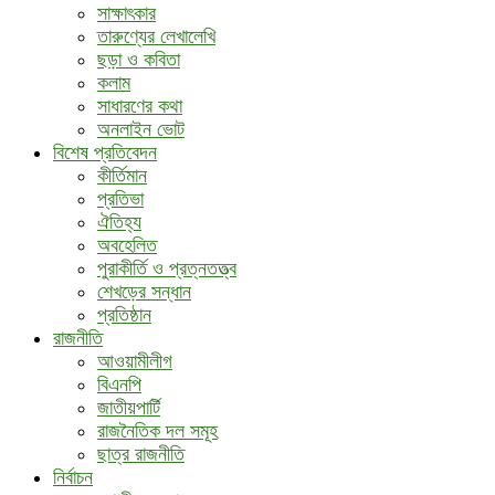
সাক্ষাৎকার
তারুণ্যের লেখালেখি
ছড়া ও কবিতা
কলাম
সাধারণের কথা
অনলাইন ভোট
বিশেষ প্রতিবেদন
কীর্তিমান
প্রতিভা
ঐতিহ্য
অবহেলিত
পুরাকীর্তি ও প্রত্নতত্ত্ব
শেখড়ের সন্ধান
প্রতিষ্ঠান
রাজনীতি
আওয়ামীলীগ
বিএনপি
জাতীয়পার্টি
রাজনৈতিক দল সমূহ
ছাত্র রাজনীতি
নির্বাচন