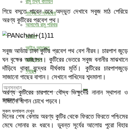
রামু তথ্য বাতায়ন
গিয়ে বসতে পারেন তবে অদ্ভুত দেখাবে সবুজ মাঠ পেরিয়ে
সমস্যা ও সম্ভাবনা
অরণ্য কুটিরের প্রবেশ পথ।
আমাদের রামু পরিবার
অপরাধ
আইন-আদালত
সবুজ আভায় ঢাকা কুটির প্রবেশ পথ বেশ নীরব। চারপাশ জুড়ে
ঘন বৃক্ষের আচ্ছাদন। কুটিরের ভেতরে সবুজ বনানীর মাঝখানে
মন্ত্রী কথন
দাঁড়িযে থাকা বুদ্ধের দীর্ঘকায় মূর্তি। কুটিরের চারপাশজুড়ে
স্বাস্থ্য
সাজানো গাছের বাগান। সেখানে পাখিদের শব্দমালা।
অরণ্য কুটিরের চারপাশে বৌদ্ধ ভিক্ষুদের নানান স্থাপনা ও
ফলাফল নেই
সাজানো বাগান চোখে পড়বে।
সকল ফলাফল দেখুন
দিনের শেষ বেলায় অরণ্য কুটির থেকে ফিরতে ফিরতে পশ্চিমের
মেঘে সোনার রং ধরবে। ডুবন্ত সূর্যের আলোয় পুরো বিহার