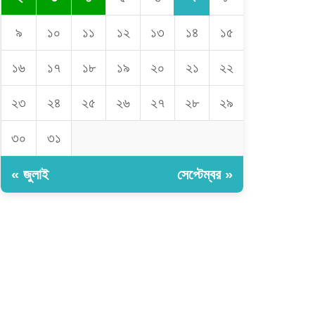
৯
১০
১১
১২
১৩
১৪
১৫
১৬
১৭
১৮
১৯
২০
২১
২২
২৩
২৪
২৫
২৬
২৭
২৮
২৯
৩০
৩১
« জুলাই
সেপ্টেম্বর »