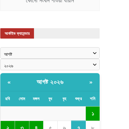
কোনো সংবাদ পাওয়া যায়নি
আর্কাইভ ক্যালেন্ডার
আগষ্ট ২০২৬
«
»
রবি
সোম
মঙ্গল
বুধ
বৃহ
শুক্র
শনি
১
৭
২
৩
৪
৫
৬
৮