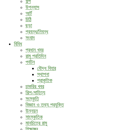
গল্প
উপন্যাস
আর্ট
চিঠি
ছড়া
প্রবন্ধ/নিবন্ধ
সংবাদ
বিবিধ
প্রধান খবর
রামু প্রতিদিন
পর্যটন
বৌদ্ধ ‍বিহার
স্থাপনা
প্রাকৃতিক
চাকরির খবর
শিল্প-সাহিত্য
সংস্কৃতি
বিজ্ঞান ও তথ্য প্রযুক্তি
উন্নয়ন
সাংস্কৃতিক
মানচিত্রে রামু
শিক্ষাঙ্গন