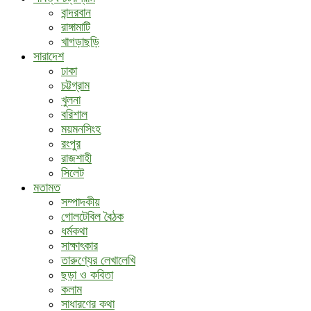
বান্দরবান
রাঙ্গামাটি
খাগড়াছড়ি
সারাদেশ
ঢাকা
চট্টগ্রাম
খুলনা
বরিশাল
ময়মনসিংহ
রংপুর
রাজশাহী
সিলেট
মতামত
সম্পাদকীয়
গোলটেবিল বৈঠক
ধর্মকথা
সাক্ষাৎকার
তারুণ্যের লেখালেখি
ছড়া ও কবিতা
কলাম
সাধারণের কথা