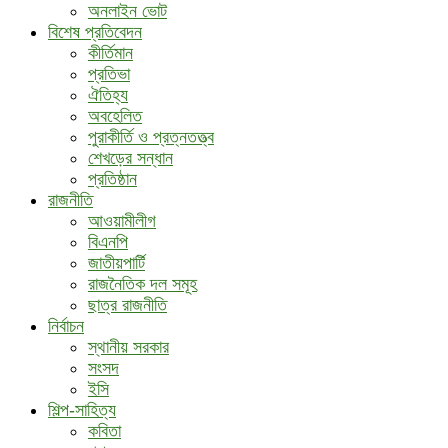
অনলাইন ভোট
বিশেষ প্রতিবেদন
কীর্তিমান
প্রতিভা
ঐতিহ্য
অবহেলিত
পুরাকীর্তি ও প্রত্নতত্ত্ব
শেখড়ের সন্ধান
প্রতিষ্ঠান
রাজনীতি
আওয়ামীলীগ
বিএনপি
জাতীয়পার্টি
রাজনৈতিক দল সমূহ
ছাত্র রাজনীতি
নির্বাচন
স্থানীয় সরকার
সংসদ
ইসি
শিল্প-সাহিত্য
কবিতা