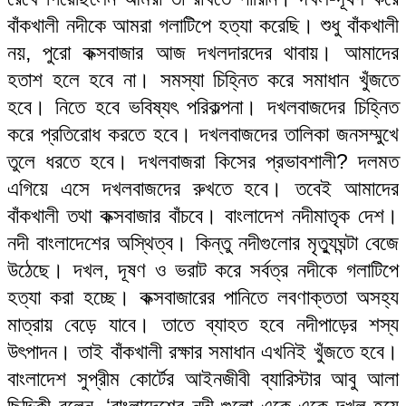
বাঁকখালী নদীকে আমরা গলাটিপে হত্যা করেছি। শুধু বাঁকখালী
নয়, পুরো কক্সবাজার আজ দখলদারদের থাবায়। আমাদের
হতাশ হলে হবে না। সমস্যা চিহ্নিত করে সমাধান খুঁজতে
হবে। নিতে হবে ভবিষ্যৎ পরিকল্পনা। দখলবাজদের চিহ্নিত
করে প্রতিরোধ করতে হবে। দখলবাজদের তালিকা জনসম্মুখে
তুলে ধরতে হবে। দখলবাজরা কিসের প্রভাবশালী? দলমত
এগিয়ে এসে দখলবাজদের রুখতে হবে। তবেই আমাদের
বাঁকখালী তথা কক্সবাজার বাঁচবে। বাংলাদেশ নদীমাতৃক দেশ।
নদী বাংলাদেশের অস্থিত্ব। কিন্তু নদীগুলোর মৃত্যুঘন্টা বেজে
উঠেছে। দখল, দূষণ ও ভরাট করে সর্বত্র নদীকে গলাটিপে
হত্যা করা হচ্ছে। কক্সবাজারের পানিতে লবণাক্ততা অসহ্য
মাত্রায় বেড়ে যাবে। তাতে ব্যাহত হবে নদীপাড়ের শস্য
উৎপাদন। তাই বাঁকখালী রক্ষার সমাধান এখনিই খুঁজতে হবে।
বাংলাদেশ সুপ্রীম কোর্টের আইনজীবী ব্যারিস্টার আবু আলা
ছিদ্দিকী বলেন, ‘বাংলাদেশের নদী গুলো একে একে দখল হয়ে