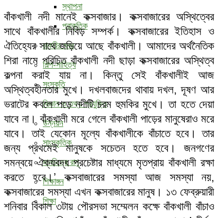
স্থাপনা
বাঁকখালী নদী মানেই কক্সবাজার। কক্সবাজারের অস্থিত্বের
প্রাকৃতিক
সাথে বাঁকখালীর নিবিড় সম্পর্ক। কক্সবাজারের ইতিহাস ও
ঐতিহ্যের সাথে জড়িয়ে আছে বাঁকখালী। আমাদের অর্থনৈতিক
চাকরির খবর
শিরা নামে পরিচিত বাঁকখালী নদী ছাড়া কক্সবাজারের অস্থিত্ব
শিল্প-সাহিত্য
কল্পনা করাই যায় না। কিন্তু সেই বাঁকখালীই আজ
সংস্কৃতি
অস্থিত্বহীনতার মুখে। দখলবাজদের থাবায় দখল, দূষণ আর
ভরাটের কবলে পড়ে নদীটি চরম হুমকির মুখে। তা হতে দেয়া
বিজ্ঞান ও তথ্য প্রযুক্তি
যাবে না। বাঁকখালী মরে গেলে বাঁকখালী পাড়ের মানুষেরাও মরে
উন্নয়ন
যাবে। তাই যেকোন মূল্যে বাঁকখালীকে বাঁচাতে হবে। তার
সাংস্কৃতিক
জন্য প্রথমেই মানুষকে সচেতন হতে হবে। জনগণের
সমন্বয়ে ঐক্যবদ্ধ প্রচেষ্টার মাধ্যমে মৃতপ্রায় বাঁকখালী রক্ষা
মানচিত্রে রামু
করতে হবে।’ কক্সবাজারের সমস্যা আজ সমস্যা নয়,
শিক্ষাঙ্গন
কক্সবাজারের সমস্যা এখন কক্সবাজারের মানুষ। ১৩ ফেব্রুয়ারী
শিক্ষা
শনিবার বিকাল ৩টায় পৌরসভা সম্মেলন কক্ষে বাঁকখালী বাঁচাও