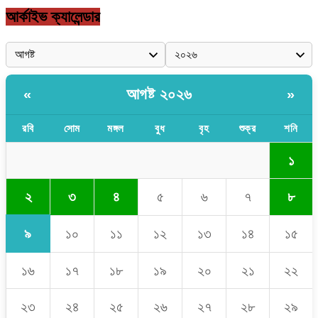
আর্কাইভ ক্যালেন্ডার
আগষ্ট ২০২৬
«
»
রবি
সোম
মঙ্গল
বুধ
বৃহ
শুক্র
শনি
১
২
৩
৪
৫
৬
৭
৮
৯
১০
১১
১২
১৩
১৪
১৫
১৬
১৭
১৮
১৯
২০
২১
২২
২৩
২৪
২৫
২৬
২৭
২৮
২৯