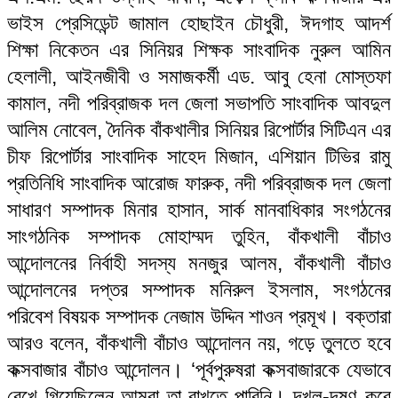
ভাইস প্রেসিডেন্ট জামাল হোছাইন চৌধুরী, ঈদগাহ আদর্শ
শিক্ষা নিকেতন এর সিনিয়র শিক্ষক সাংবাদিক নুরুল আমিন
হেলালী, আইনজীবী ও সমাজকর্মী এড. আবু হেনা মোস্তফা
কামাল, নদী পরিব্রাজক দল জেলা সভাপতি সাংবাদিক আবদুল
আলিম নোবেল, দৈনিক বাঁকখালীর সিনিয়র রিপোর্টার সিটিএন এর
চীফ রিপোর্টার সাংবাদিক সাহেদ মিজান, এশিয়ান টিভির রামু
প্রতিনিধি সাংবাদিক আরোজ ফারুক, নদী পরিব্রাজক দল জেলা
সাধারণ সম্পাদক মিনার হাসান, সার্ক মানবাধিকার সংগঠনের
সাংগঠনিক সম্পাদক মোহাম্মদ তুহিন, বাঁকখালী বাঁচাও
আন্দোলনের নির্বাহী সদস্য মনজুর আলম, বাঁকখালী বাঁচাও
আন্দোলনের দপ্তর সম্পাদক মনিরুল ইসলাম, সংগঠনের
পরিবেশ বিষয়ক সম্পাদক নেজাম উদ্দিন শাওন প্রমূখ। বক্তারা
আরও বলেন, বাঁকখালী বাঁচাও আন্দোলন নয়, গড়ে তুলতে হবে
কক্সবাজার বাঁচাও আন্দোলন। ‘পূর্বপুরুষরা কক্সবাজারকে যেভাবে
রেখে গিয়েছিলেন আমরা তা রাখতে পারিনি। দখল-দূষণ করে