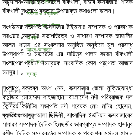
আন্দোলন আয়োজিত ‘বাঁচলে বাঁকখালী, বাঁচবে কক্সবাজার’ শীর্ষক
রামু তথ্য বাতায়ন
বাঁকখালী সংলাপে বক্তারা উপরোক্ত কথাগুলো বলেন।
সমস্যা ও সম্ভাবনা
আমাদের রামু পরিবার
সংগঠনের সভাপতি কক্সবাজার টাইমস‘র সম্পাদক ও প্রকাশক
সরওয়ার আলম’র সভাপতিত্বে ও সাধারণ সম্পাদক জাহাঙ্গীর
অপরাধ
আলম শামস্ এর সঞ্চালনায় অনুষ্ঠিত অনুষ্ঠানে মুল প্রবন্ধ
আইন-আদালত
উপস্থাপন ও মডারেটর এর দায়িত্ব পালন করেন বাঁকখালী
মন্ত্রী কথন
সংলাপের প্রধান সমন্বয়ক সাংবাদিক কোষ প্রণেতা আজাদ
মনসুর।
স্বাস্থ্য
সংলাপে বক্তব্য অংশ নেন, কক্সবাজার জেলা মুক্তিযোদ্ধা
কমান্ডার মোহাম্মদ শাহজাহান, বাংলাদেশ নদী পরিব্রাজক দল
ফলাফল নেই
কেন্দ্রিয় কমিটির সভাপতি নদী গবেষক মোঃ মনির হোসেন,
ব্যারিষ্টার আবুল আলা ছিদ্দিকী, সাংবাদিক ইউনিয়ন কক্সবাজারের
সকল ফলাফল দেখুন
সাধারণ সম্পাদক দৈনিক হিমছড়ীর ভারপ্রাপ্ত সম্পাদক হাসানুর
রশীদ, দৈনিক সমুদ্রকন্ঠের সম্পাদক ও প্রকাশক মঈনুল হাসান