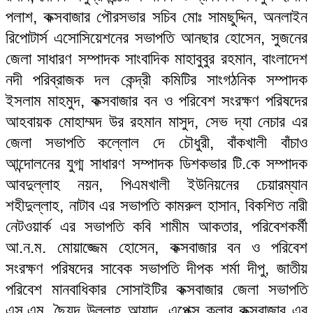
পলাশ, কক্সবাজার পৌরসভার সচিব মোঃ সামছুদ্দিন, অনলাইন
রিপোটার্স এসোসিয়েশনের সভাপতি আনছার হোসেন, সুজনের
জেলা সাধারণ সম্পাদক সাংবাদিক মাহাবুবুর রহমান, বাংলাদেশ
নদী পরিব্রাজক দল কেন্দ্রী কমিটির সাংগঠনিক সম্পাদক
ইসলাম মাহমুদ, কক্সবাজার বন ও পরিবেশ সংরক্ষণ পরিষদের
আহবায়ক মোহাম্মদ উর রহমান মাসুদ, সেভ দ্যা নেচার এর
জেলা সভাপতি কল্লোল দে চৌধুরী, বাঁকখালী বাঁচাও
আন্দোলনের যুগ্ম সাধারণ সম্পাদক ডিশকভার টি.কে সম্পাদক
আবদুল্লাহ নয়ন, পিএমখালী ইউনিয়নের চেয়ারম্যান
শহীদুল্লাহ, নাটাব এর সভাপতি কামরুল হাসান, বিকশিত নারী
নেটওয়ার্ক এর সভাপতি কবি শামীম আকতার, পরিবেশকর্মী
আ.ন.ম. মোয়াজ্জেম হোসেন, কক্সবাজার বন ও পরিবেশ
সংরক্ষণ পরিষদের সাবেক সভাপতি দীপক শর্মা দীপু, জাতীয়
পরিবেশ মানবাধিকার সোসাইটির কক্সবাজার জেলা সভাপতি
এস.এম. ছৈয়দ উল্লাহ আযাদ, এপেক্স ক্লাব কক্সবাজার এর