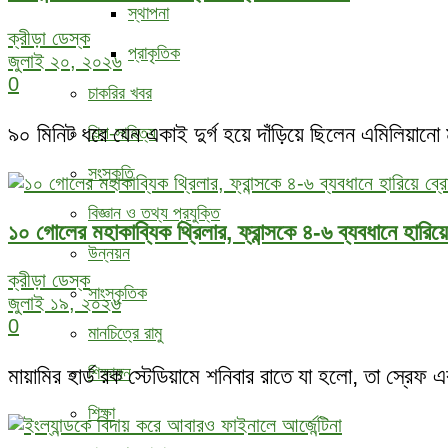
স্থাপনা
ক্রীড়া ডেস্ক
প্রাকৃতিক
জুলাই ২০, ২০২৬
0
চাকরির খবর
৯০ মিনিট ধরে যেন একাই দুর্গ হয়ে দাঁড়িয়ে ছিলেন এমিলিয়ানো
শিল্প-সাহিত্য
সংস্কৃতি
বিজ্ঞান ও তথ্য প্রযুক্তি
১০ গোলের মহাকাব্যিক থ্রিলার, ফ্রান্সকে ৪-৬ ব্যবধানে হারিয়ে 
উন্নয়ন
ক্রীড়া ডেস্ক
সাংস্কৃতিক
জুলাই ১৯, ২০২৬
0
মানচিত্রে রামু
শিক্ষাঙ্গন
মায়ামির হার্ড রক স্টেডিয়ামে শনিবার রাতে যা হলো, তা স্রেফ
শিক্ষা