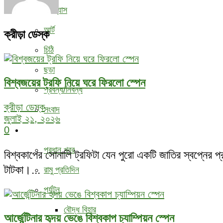
উপন্যাস
আর্ট
ক্রীড়া ডেস্ক
চিঠি
ছড়া
বিশ্বজয়ের ট্রফি নিয়ে ঘরে ফিরলো স্পেন
প্রবন্ধ/নিবন্ধ
ক্রীড়া ডেস্ক
সংবাদ
জুলাই ২১, ২০২৬
বিবিধ
0
প্রধান খবর
বিশ্বকাপের সোনালি ট্রফিটা যেন পুরো একটি জাতির স্বপ্নের প্র
টাটকা।...
রামু প্রতিদিন
পর্যটন
বৌদ্ধ ‍বিহার
আর্জেন্টিনার হৃদয় ভেঙে বিশ্বকাপ চ্যাম্পিয়ন স্পেন