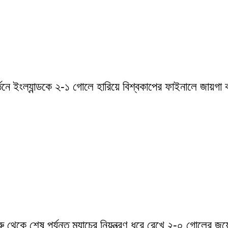
্তনে ইংল্যান্ডকে ২-১ গোলে হারিয়ে বিশ্বকাপের ফাইনালে জায়গা ক
ু থেকে শেষ পর্যন্ত ম্যাচের নিয়ন্ত্রণ ধরে রেখে ২-০ গোলের জয