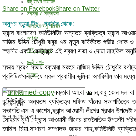
রামু তথ্য বাতায়ন
Share on Facebook
Share on Twitter
সমস্যা ও সম্ভাবনা
অনুপম বড়ুয়া টিপু , প্যারিস থেকে:
আমাদের রামু পরিবার
ফ্রান্স বাংলাদেশ কমিউনিটির অন্যতম ব্যক্তিত্ব ফ্রান্স আওয়া
অপরাধ
নাজিম উদ্দিন চৌধুরী বাবুর ৭ম মৃত্যু বার্ষিকীতে গভীর শোক 
স্হানীয় একটি রেস্টুরেন্টে এই স্বরণ সভা ও দোয়া মাহফিল অনুষ
আইন-আদালত
মন্ত্রী কথন
সভায় স্বরণ সভায় বক্তারা মরহুম নাজিম উদ্দিন চৌধুরীর বর্ণাঢ
স্বাস্থ্য
প্রতিষ্টিত করতে যে সকল প্রবাসীর ভূমিকা অপরিসীম তার মধ্
বক্তারা আরো বলেন,বাবু কোন দল বা ক
কমিউনিটির অন্যতম ব্যক্তিত্ব মফিজ খাঁনের সভাপতিত্বে ত
ফলাফল নেই
সভাপতি এম এ কাশেম,ফ্রান্স আওয়ামী লীগের প্রধান উপদেষ্টা
সকল ফলাফল দেখুন
সোহরাব মৃর্ধা , ফ্রান্স আওয়ামী লীগের রাজনৈতিক উপদেষ্টা পরি
জামিল মিয়া,সাধারণ সম্পাদক জাফর শাহ,কমিউনিটি ব্যক্তিত