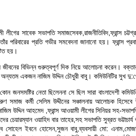
মী লীগের সাবেক সভাপতি সমাজসেবক,রাজনীতিবিদ,ফ্রান্স চট্টগ্রা
ও তাঁর পরিবারের প্রতি গভীর সমবেদনা জানানো হয়। ফ্রান্স প্রব
্টিত হয়।
্য জীবনের বিভিন্ন গুরুত্বপূর্ণ দিক নিয়ে আলোচনা করেন। বক্তার
যে অন্যতম একজন নাজিম উদ্দিন চৌধুরী বাবু। কমিউনিটির সুখ দ
োন জনসমষ্টির নেতা ছিলেননা সে ছিল সারা বাংলাদেশী কমিউনিটির
রুণ সমাজ কর্মী সেলিম উদ্দীনের সঞ্চালনায় আলোচক হিসেবে 
 নাজিম উদ্দিন আহমেদ ,ফ্রান্স আওয়ামী লীগের সিনিয়র সহ-সভা
ষদের চেয়ারম্যান ওয়াহিদ বার তাহের,সহ সভাপতি সুব্রত ভট্টাচার্য
্ব সোহেল ইবনে হোসেন,সুজন বাবু,ব্যবসায়ী মো: এনাম,মোজাম্