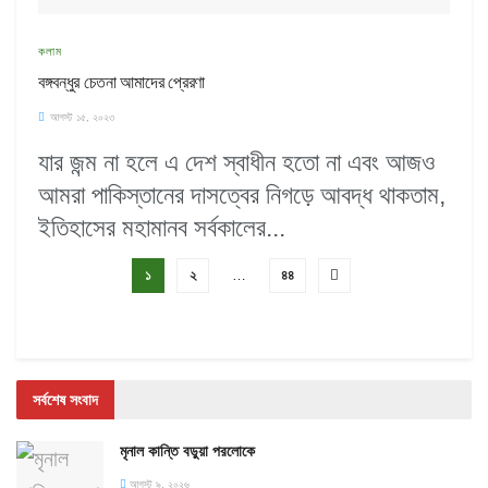
কলাম
বঙ্গবন্ধুর চেতনা আমাদের প্রেরণা
আগস্ট ১৫, ২০২৩
যার জন্ম না হলে এ দেশ স্বাধীন হতো না এবং আজও
আমরা পাকিস্তানের দাসত্বের নিগড়ে আবদ্ধ থাকতাম,
ইতিহাসের মহামানব সর্বকালের...
১
২
…
৪৪
সর্বশেষ সংবাদ
মৃনাল কান্তি বড়ুয়া পরলোকে
আগস্ট ৯, ২০২৬