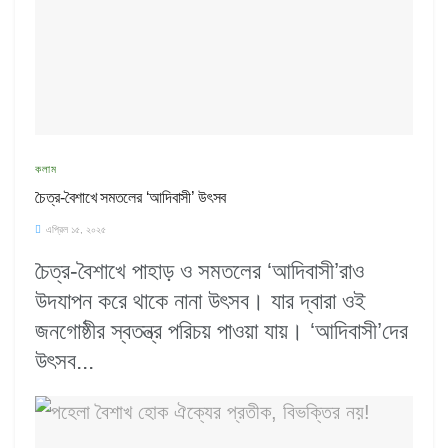
কলাম
চৈত্র-বৈশাখে সমতলের ‘আদিবাসী’ উৎসব
এপ্রিল ১৫, ২০২৫
চৈত্র-বৈশাখে পাহাড় ও সমতলের ‘আদিবাসী’রাও
উদযাপন করে থাকে নানা উৎসব। যার দ্বারা ওই
জনগোষ্ঠীর স্বতন্ত্র পরিচয় পাওয়া যায়। ‘আদিবাসী’দের
উৎসব...