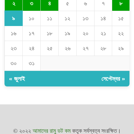
২
৩
৪
৫
৬
৭
৮
৯
১০
১১
১২
১৩
১৪
১৫
১৬
১৭
১৮
১৯
২০
২১
২২
২৩
২৪
২৫
২৬
২৭
২৮
২৯
৩০
৩১
« জুলাই
সেপ্টেম্বর »
© ২০২২
আমাদের রামু ডট কম
কতৃক সর্বস্বত্ব সংরক্ষিত।