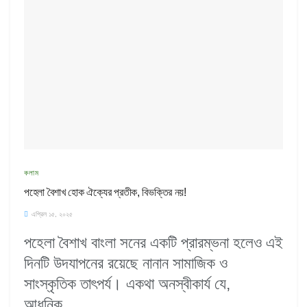
কলাম
পহেলা বৈশাখ হোক ঐক্যের প্রতীক, বিভক্তির নয়!
এপ্রিল ১৫, ২০২৫
পহেলা বৈশাখ বাংলা সনের একটি প্রারম্ভনা হলেও এই
দিনটি উদযাপনের রয়েছে নানান সামাজিক ও
সাংস্কৃতিক তাৎপর্য। একথা অনস্বীকা‍র্য যে,
আধুনিক...