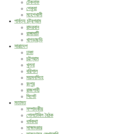
টেকনাফ
পেকুয়া
মহেশখালী
পার্বত্য চট্রগ্রাম
বান্দরবান
রাঙ্গামাটি
খাগড়াছড়ি
সারাদেশ
ঢাকা
চট্টগ্রাম
খুলনা
বরিশাল
ময়মনসিংহ
রংপুর
রাজশাহী
সিলেট
মতামত
সম্পাদকীয়
গোলটেবিল বৈঠক
ধর্মকথা
সাক্ষাৎকার