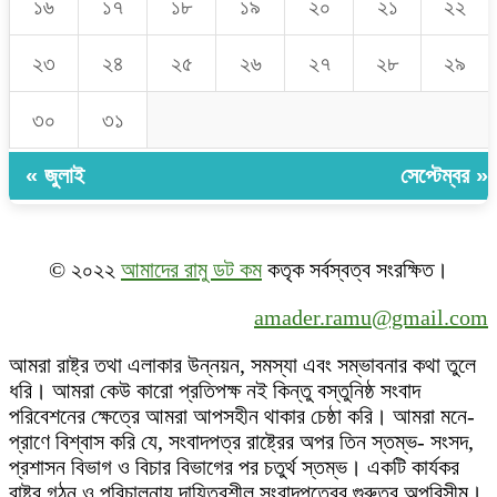
১৬
১৭
১৮
১৯
২০
২১
২২
২৩
২৪
২৫
২৬
২৭
২৮
২৯
৩০
৩১
« জুলাই
সেপ্টেম্বর »
© ২০২২
আমাদের রামু ডট কম
কতৃক সর্বস্বত্ব সংরক্ষিত।
amader.ramu@gmail.com
আমরা রাষ্ট্র তথা এলাকার উন্নয়ন, সমস্যা এবং সম্ভাবনার কথা তুলে
ধরি। আমরা কেউ কারো প্রতিপক্ষ নই কিন্তু বস্তুনিষ্ঠ সংবাদ
পরিবেশনের ক্ষেত্রে আমরা আপসহীন থাকার চেষ্ঠা করি। আমরা মনে-
প্রাণে বিশ্বাস করি যে, সংবাদপত্র রাষ্ট্রের অপর তিন স্তম্ভ- সংসদ,
প্রশাসন বিভাগ ও বিচার বিভাগের পর চতুর্থ স্তম্ভ। একটি কার্যকর
রাষ্ট্র গঠন ও পরিচালনায় দায়িত্বশীল সংবাদপত্রের গুরুত্ব অপরিসীম।