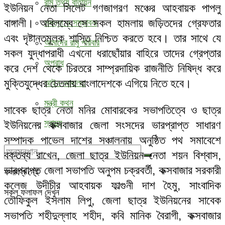
রামু তথ্য বাতায়ন
ইউনিয়ন নেতা সিলেট গণজাগরণ মঞ্চের আহবায়ক পাপলু
বাঙ্গালী। অবিলম্বে সে সকল হামলায় জড়িতদের গ্রেফতার
সমস্যা ও সম্ভাবনা
এবং দৃষ্টান্তমূলক শাস্তি নিশ্চিত করতে হবে। তার সাথে যে
আমাদের রামু পরিবার
সকল যুদ্ধাপরাধী এখনো ধরাছোঁয়ার বাহিরে তাদের গ্রেপ্তার
অপরাধ
করে দেশ থেকে চিরতরে সাম্প্রদায়িক রাজনীতি নিষিদ্ধ করে
মুক্তিযুদ্ধের চেতনায় বাংলাদেশকে এগিয়ে নিতে হবে।
আইন-আদালত
মন্ত্রী কথন
সাবেক ছাত্র নেতা মনির মোবারকের সভাপতিত্বে ও ছাত্র
স্বাস্থ্য
ইউনিয়নের কক্সবাজার জেলা সংসদের ভারপ্রাপ্ত সাধারণ
সম্পাদক পাভেল দাশের সঞ্চালনায় অনুষ্ঠিত পথ সমাবেশে
বক্তব্য রাখেন, জেলা ছাত্র ইউনিয়ন নেতা শয়ন বিশ্বাস,
ভারপ্রাপ্ত জেলা সভাপতি অনুপম চক্রবর্তী, কক্সবাজার সরকারী
ফলাফল নেই
কলেজ উদীচীর আহবায়ক ফাল্গুনী দাশ হৈমু, সাংবাদিক
সকল ফলাফল দেখুন
তৌফিকুল ইসলাম লিপু, জেলা ছাত্র ইউনিয়নের সাবেক
সভাপতি শহীদুল্লাহ শহীদ, কবি মানিক বৈরাগী, কক্সবাজার