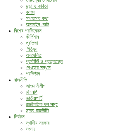
তারুণ্যের লেখালেখি
ছড়া ও কবিতা
কলাম
সাধারণের কথা
অনলাইন ভোট
বিশেষ প্রতিবেদন
কীর্তিমান
প্রতিভা
ঐতিহ্য
অবহেলিত
পুরাকীর্তি ও প্রত্নতত্ত্ব
শেখড়ের সন্ধান
প্রতিষ্ঠান
রাজনীতি
আওয়ামীলীগ
বিএনপি
জাতীয়পার্টি
রাজনৈতিক দল সমূহ
ছাত্র রাজনীতি
নির্বাচন
স্থানীয় সরকার
সংসদ