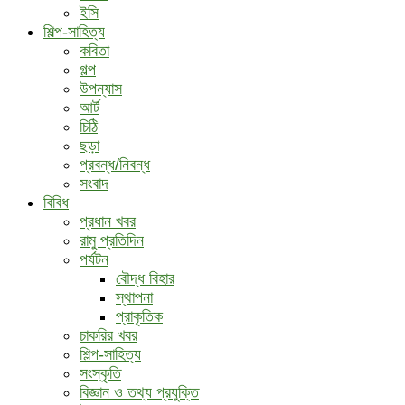
ইসি
শিল্প-সাহিত্য
কবিতা
গল্প
উপন্যাস
আর্ট
চিঠি
ছড়া
প্রবন্ধ/নিবন্ধ
সংবাদ
বিবিধ
প্রধান খবর
রামু প্রতিদিন
পর্যটন
বৌদ্ধ ‍বিহার
স্থাপনা
প্রাকৃতিক
চাকরির খবর
শিল্প-সাহিত্য
সংস্কৃতি
বিজ্ঞান ও তথ্য প্রযুক্তি