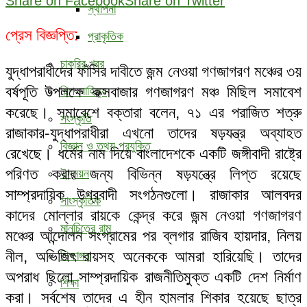
Share on Facebook
Share on Twitter
স্থাপনা
প্রেস বিজ্ঞপ্তি:
প্রাকৃতিক
চাকরির খবর
যুদ্ধাপরাধীদের ফাঁসির দাবীতে জন্ম নেওয়া গণজাগরণ মঞ্চের ৩য়
বর্ষপূতি উপলক্ষে কক্সবাজার গণজাগরণ মঞ্চ মিছিল সমাবেশ
শিল্প-সাহিত্য
করেছে। সমাবেশে বক্তারা বলেন, ৭১ এর পরাজিত শত্রু
সংস্কৃতি
রাজাকার-যুদ্ধাপরাধীরা এখনো তাদের ষড়যন্ত্র অব্যাহত
বিজ্ঞান ও তথ্য প্রযুক্তি
রেখেছে। ধর্মের নাম দিয়ে বাংলাদেশকে একটি জঙ্গীবাদী রাষ্ট্রে
পরিণত করার জন্য বিভিন্ন ষড়যন্ত্রে লিপ্ত রয়েছে
উন্নয়ন
সাম্প্রদায়িক
উগ্রবাদী সংগঠনগুলো। রাজাকার আলবদর
সাংস্কৃতিক
কাদের মোল্লার রায়কে কেন্দ্র করে জন্ম নেওয়া গণজাগরণ
মানচিত্রে রামু
মঞ্চের আন্দোলন সংগ্রামের পর ব্লগার রাজিব হায়দার, নিলয়
নীল, অভিজিৎ রায়সহ অনেককে আমরা হারিয়েছি। তাদের
শিক্ষাঙ্গন
অপরাধ ছিলো সাম্প্রদায়িক রাজনীতিমুক্ত একটি দেশ নির্মাণ
শিক্ষা
করা। সর্বশেষ তাদের এ হীন হামলার শিকার হয়েছে ছাত্র