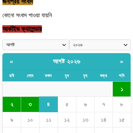
জনপ্রিয় সংবাদ
কোনো সংবাদ পাওয়া যায়নি
আর্কাইভ ক্যালেন্ডার
আগষ্ট ২০২৬
«
»
রবি
সোম
মঙ্গল
বুধ
বৃহ
শুক্র
শনি
১
৪
২
৩
৫
৬
৭
৮
৯
১০
১১
১২
১৩
১৪
১৫