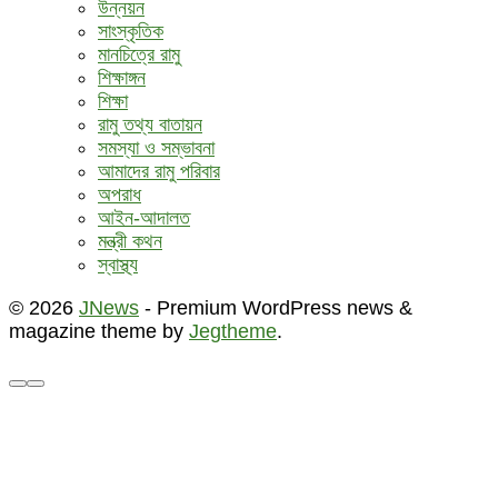
উন্নয়ন
সাংস্কৃতিক
মানচিত্রে রামু
শিক্ষাঙ্গন
শিক্ষা
রামু তথ্য বাতায়ন
সমস্যা ও সম্ভাবনা
আমাদের রামু পরিবার
অপরাধ
আইন-আদালত
মন্ত্রী কথন
স্বাস্থ্য
© 2026
JNews
- Premium WordPress news &
magazine theme by
Jegtheme
.