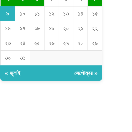
৯
১০
১১
১২
১৩
১৪
১৫
১৬
১৭
১৮
১৯
২০
২১
২২
২৩
২৪
২৫
২৬
২৭
২৮
২৯
৩০
৩১
« জুলাই
সেপ্টেম্বর »