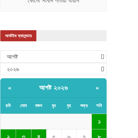
কোনো সংবাদ পাওয়া যায়নি
আর্কাইভ ক্যালেন্ডার
আগষ্ট
২০২৬
আগষ্ট ২০২৬
«
»
রবি
সোম
মঙ্গল
বুধ
বৃহ
শুক্র
শনি
১
২
৩
৪
৫
৬
৭
৮