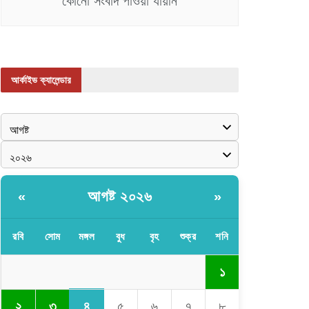
কোনো সংবাদ পাওয়া যায়নি
আর্কাইভ ক্যালেন্ডার
আগষ্ট ২০২৬
«
»
রবি
সোম
মঙ্গল
বুধ
বৃহ
শুক্র
শনি
১
৪
২
৩
৫
৬
৭
৮