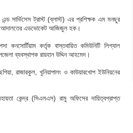
্ড সার্ভিসেস ট্রাস্ট (ব্লাস্ট) এর প্রশিক্ষক এম মনছুর
র জজ আদালতের এডভোকেট আজিজুল হক।
পসা কনসোর্টিয়াম কর্তৃক বাস্তবায়িত কমিউনিটি লিগ্যাল
 উপজেলা ব্যবস্থাপক রায়হান উদ্দিন আহমেদ।
চ্ছপিয়া, রাজারকুল, খুনিয়াপালং ও কাউয়ারখোপ ইউনিয়নের
।
ায়তা কেন্দ্র (সিএলএস) রামু অফিসের দায়িত্বপ্রাপ্ত