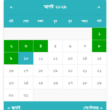
আগষ্ট ২০২৬
«
»
রবি
সোম
মঙ্গল
বুধ
বৃহ
শুক্র
শনি
১
৩
২
৪
৫
৬
৭
৮
১০
৯
১১
১২
১৩
১৪
১৫
১৬
১৭
১৮
১৯
২০
২১
২২
২৩
২৪
২৫
২৬
২৭
২৮
২৯
৩০
৩১
« জুলাই
সেপ্টেম্বর »