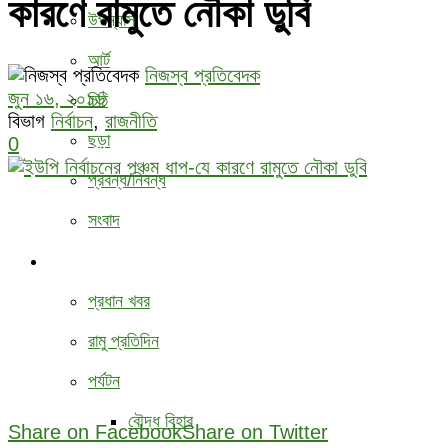
কারণে রামুতে নৌকা ডুবি
উপন্যাস
আর্ট
নিজস্ব প্রতিবেদক
জুন ১৬, ২০১৬
চিঠি
বিভাগ
নির্বাচন
,
রাজনীতি
ছড়া
0
প্রবন্ধ/নিবন্ধ
সংবাদ
বিবিধ
প্রধান খবর
রামু প্রতিদিন
পর্যটন
বৌদ্ধ ‍বিহার
Share on Facebook
Share on Twitter