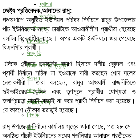
স্থাপনা
জেষ্ট্য প্রতিবেদক,আমাদের রামু:
প্রাকৃতিক
পঞ্চমধাপে অনুষ্ঠিত ইউনিয়ন পরিষদ নির্বাচনে রামুর উপজেলার
পাঁচ ইউনিয়নের মধ্যে চারটিতে আওয়ামীলীগ প্রার্থীরা হেরেছে
চাকরির খবর
দলটির বিদ্রোহীর কাছে। অপর একটি ইউনিয়নে জয় পেয়েছে
শিল্প-সাহিত্য
বিএনপি’র প্রার্থী।
সংস্কৃতি
এদিকে নৌকার ভরাডুবির কারণ হিসাবে দলীয় কোন্দল এবং
বিজ্ঞান ও তথ্য প্রযুক্তি
প্রার্থী নির্বাচন সঠিক না হওয়াকে দায়ী করছেন খোদ দলের
উন্নয়ন
নেতাকর্মীরা। তারা বলছেন, রামুর আওয়ামী রাজনীতিতে
সাংস্কৃতিক
দুইভাইয়ের কোন্দল এবং তৃণমূলে প্রার্থীর যোগ্যতা ও
জনপ্রিয়তা যাচাই-বাছাই না করে প্রার্থী নির্বাচন করা হয়েছে।
মানচিত্রে রামু
যে কারণে নৌকার ভরাডুবি হয়েছে।
শিক্ষাঙ্গন
রামু উপজেলা নির্বাচন কার্যালয় সুত্রে জানা গেছে, গত ২৮ মে
শিক্ষা
অনুষ্ঠিত পাঁচটি ইউনিয়নের মধ্যে গর্জনিয়ায় আনারস প্রতীকের