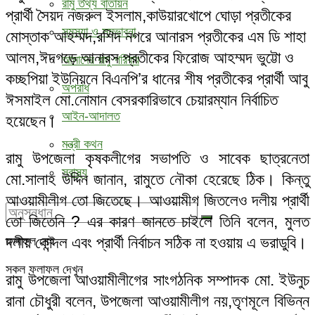
রামু তথ্য বাতায়ন
প্রার্থী সৈয়দ নজরুল ইসলাম,কাউয়ারখোপে ঘোড়া প্রতীকের
সমস্যা ও সম্ভাবনা
মোস্তাক আহম্মদ,রশিদ নগরে আনারস প্রতীকের এম ডি শাহা
আলম,ঈদগড়ে আনারস প্রতীকের ফিরোজ আহম্মদ ভুট্টো ও
আমাদের রামু পরিবার
কচ্ছপিয়া ইউনিয়নে বিএনপি’র ধানের শীষ প্রতীকের প্রার্থী আবু
অপরাধ
ঈসমাইল মো.নোমান বেসরকারিভাবে চেয়ারম্যান নির্বাচিত
আইন-আদালত
হয়েছেন।
মন্ত্রী কথন
রামু উপজেলা কৃষকলীগের সভাপতি ও সাবেক ছাত্রনেতা
স্বাস্থ্য
মো.সালাহ উদ্দিন জানান, রামুতে নৌকা হেরেছে ঠিক। কিন্তু
আওয়ামীলীগ তো জিতেছে। আওয়ামীগ জিতলেও দলীয় প্রার্থী
তো জিতেনি ? এর কারণ জানতে চাইলে তিনি বলেন, মুলত
দলীয় কোন্দল এবং প্রার্থী নির্বাচন সঠিক না হওয়ায় এ ভরাডুবি।
ফলাফল নেই
সকল ফলাফল দেখুন
রামু উপজেলা আওয়ামীলীগের সাংগঠনিক সম্পাদক মো. ইউনুচ
রানা চৌধুরী বলেন, উপজেলা আওয়ামীলীগ নয়,তৃণমূলে বিভিন্ন