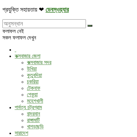
প্রযুক্তি সহায়তায় ❤
ডেবস্ওয়্যার
ফলাফল নেই
সকল ফলাফল দেখুন
কক্সবাজার জেলা
কক্সবাজার সদর
উখিয়া
কুতুবদিয়া
চকরিয়া
টেকনাফ
পেকুয়া
মহেশখালী
পার্বত্য চট্রগ্রাম
বান্দরবান
রাঙ্গামাটি
খাগড়াছড়ি
সারাদেশ