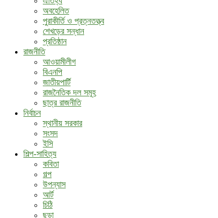
ঐতিহ্য
অবহেলিত
পুরাকীর্তি ও প্রত্নতত্ত্ব
শেখড়ের সন্ধান
প্রতিষ্ঠান
রাজনীতি
আওয়ামীলীগ
বিএনপি
জাতীয়পার্টি
রাজনৈতিক দল সমূহ
ছাত্র রাজনীতি
নির্বাচন
স্থানীয় সরকার
সংসদ
ইসি
শিল্প-সাহিত্য
কবিতা
গল্প
উপন্যাস
আর্ট
চিঠি
ছড়া