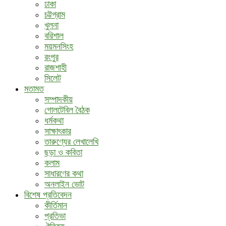
ঢাকা
চট্টগ্রাম
খুলনা
বরিশাল
ময়মনসিংহ
রংপুর
রাজশাহী
সিলেট
মতামত
সম্পাদকীয়
গোলটেবিল বৈঠক
ধর্মকথা
সাক্ষাৎকার
তারুণ্যের লেখালেখি
ছড়া ও কবিতা
কলাম
সাধারণের কথা
অনলাইন ভোট
বিশেষ প্রতিবেদন
কীর্তিমান
প্রতিভা