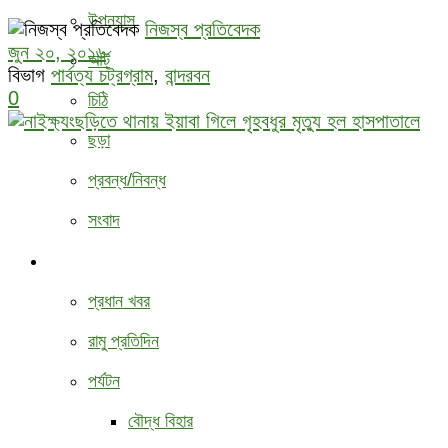
উপন্যাস
নিজস্ব প্রতিবেদক
জুন ২০, ২০১৬
আর্ট
বিভাগ
পার্বত্য চট্রগ্রাম
,
বান্দরবন
0
চিঠি
ছড়া
প্রবন্ধ/নিবন্ধ
সংবাদ
বিবিধ
প্রধান খবর
রামু প্রতিদিন
পর্যটন
বৌদ্ধ ‍বিহার