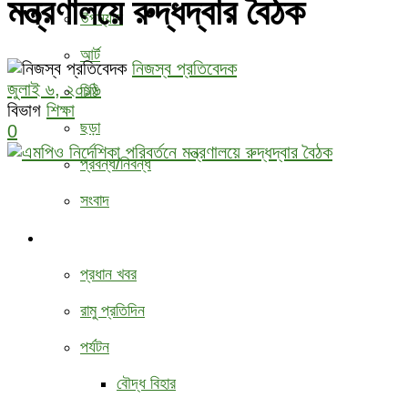
মন্ত্রণালয়ে রুদ্ধদ্বার বৈঠক
উপন্যাস
আর্ট
নিজস্ব প্রতিবেদক
জুলাই ৬, ২০১৬
চিঠি
বিভাগ
শিক্ষা
ছড়া
0
প্রবন্ধ/নিবন্ধ
সংবাদ
বিবিধ
প্রধান খবর
রামু প্রতিদিন
পর্যটন
বৌদ্ধ ‍বিহার