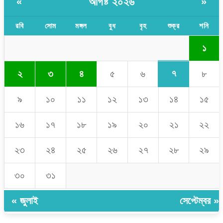
আগষ্ট ২০২৬
«
»
রবি
সোম
মঙ্গল
বুধ
বৃহ
শুক্র
শনি
১
৭
২
৩
৪
৫
৬
৮
৯
১০
১১
১২
১৩
১৪
১৫
১৬
১৭
১৮
১৯
২০
২১
২২
২৩
২৪
২৫
২৬
২৭
২৮
২৯
৩০
৩১
« জুলাই
সেপ্টেম্বর »