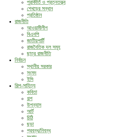
পুরাকীর্তি ও প্রত্নতত্ত্ব
শেখড়ের সন্ধান
প্রতিষ্ঠান
রাজনীতি
আওয়ামীলীগ
বিএনপি
জাতীয়পার্টি
রাজনৈতিক দল সমূহ
ছাত্র রাজনীতি
নির্বাচন
স্থানীয় সরকার
সংসদ
ইসি
শিল্প-সাহিত্য
কবিতা
গল্প
উপন্যাস
আর্ট
চিঠি
ছড়া
প্রবন্ধ/নিবন্ধ
সংবাদ