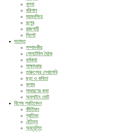
খুলনা
বরিশাল
ময়মনসিংহ
রংপুর
রাজশাহী
সিলেট
মতামত
সম্পাদকীয়
গোলটেবিল বৈঠক
ধর্মকথা
সাক্ষাৎকার
তারুণ্যের লেখালেখি
ছড়া ও কবিতা
কলাম
সাধারণের কথা
অনলাইন ভোট
বিশেষ প্রতিবেদন
কীর্তিমান
প্রতিভা
ঐতিহ্য
অবহেলিত