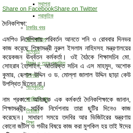
স্থাপনা
Share on Facebook
Share on Twitter
প্রাকৃতিক
দৈনিকশিক্ষা:
চাকরির খবর
এমপিও নির্দেশিকায় পরিবর্তন আনতে শনি ও রোববার দিনভর
শিল্প-সাহিত্য
কাজ করেছে শিক্ষামন্ত্রী নুরুল ইসলাম নাহিদসহ মন্ত্রণালয়ের
সংস্কৃতি
কয়েকজন ঊর্ধ্বতন কর্মকর্তা। ওই বৈঠকে শিক্ষাসচিব মো.
বিজ্ঞান ও তথ্য প্রযুক্তি
সোহরাব হোসাইন, অতিরিক্ত সচিব এ এস মাহমুদ, অশোক
কুমার, হেলাল উদ্দিন ও ড. মোল্লা জালাল উদ্দিন ছাড়া কেউ
উন্নয়ন
উপস্থিত ছিলেন না।
সাংস্কৃতিক
নাম প্রকাশে অনিচ্ছুক এক কর্মকর্তা দৈনিকশিক্ষাকে জানান,
মানচিত্রে রামু
শিক্ষামন্ত্রীর সার্বিক নির্দেশনায় তারা ছুটির দিনেও কাজ
শিক্ষাঙ্গন
করেছেন। সাধারণ সময়ে তদবির আর ভিজিটরের যন্ত্রণায়
শিক্ষা
কোনো জটিল ও গভীর বিষয়ে কাজ করা মুশকিল হয় তাই ঈদের