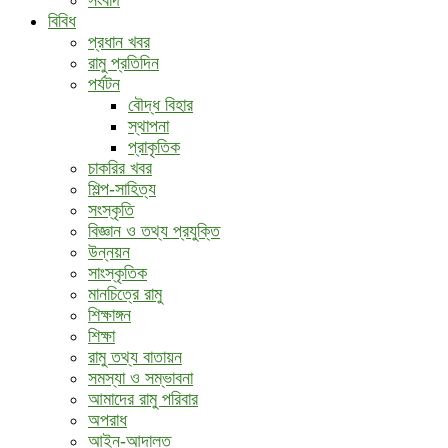
বিবিধ
প্রধান খবর
রামু প্রতিদিন
পর্যটন
বৌদ্ধ ‍বিহার
স্থাপনা
প্রাকৃতিক
চাকরির খবর
শিল্প-সাহিত্য
সংস্কৃতি
বিজ্ঞান ও তথ্য প্রযুক্তি
উন্নয়ন
সাংস্কৃতিক
মানচিত্রে রামু
শিক্ষাঙ্গন
শিক্ষা
রামু তথ্য বাতায়ন
সমস্যা ও সম্ভাবনা
আমাদের রামু পরিবার
অপরাধ
আইন-আদালত