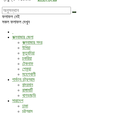
ফলাফল নেই
সকল ফলাফল দেখুন
কক্সবাজার জেলা
কক্সবাজার সদর
উখিয়া
কুতুবদিয়া
চকরিয়া
টেকনাফ
পেকুয়া
মহেশখালী
পার্বত্য চট্রগ্রাম
বান্দরবান
রাঙ্গামাটি
খাগড়াছড়ি
সারাদেশ
ঢাকা
চট্টগ্রাম