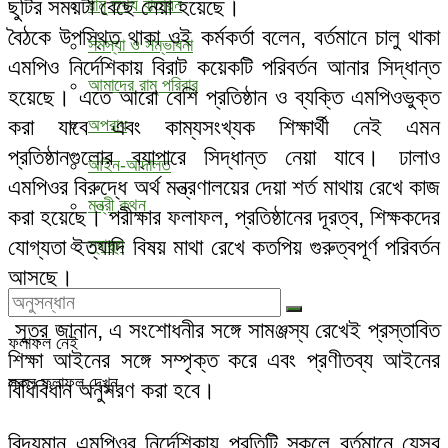
ছুটির সময়টা বেছে নেয়া হয়েছে।
রামু তথ্য বাতায়ন
বৈঠকে উপস্থিত থাকা ওই কর্মকর্তা বলেন, বর্তমানে চালু থাকা
সমস্যা ও সম্ভাবনা
এমপিও নির্দেশিকায় বিরাট কয়েকটি পরিবর্তন আনার সিদ্ধান্ত
আমাদের রামু পরিবার
হয়েছে। এতে আরো বেশি প্রতিষ্ঠান ও ব্যক্তি এমপিওভুক্ত
করা যাবে এবং কাম্যসংখ্যক শিক্ষার্থী নেই এমন
অপরাধ
প্রতিষ্ঠানগুলোর ব্যাপারে সিদ্ধান্ত নেয়া যাবে। ঢালাও
আইন-আদালত
এমপিওর বিরুদ্ধে অর্থ মন্ত্রণালয়ের দেয়া শর্ত মাথায় রেখে কাজ
মন্ত্রী কথন
করা হয়েছে। পরীক্ষার ফলাফল, প্রতিষ্ঠানের দূরত্ব, শিক্ষকদের
যোগ্যতা ইত্যাদি বিষয় মাথা রেখে কতপিয় গুরুত্বপূর্ণ পরিবর্তন
স্বাস্থ্য
আসছে।
সূত্র জানান, এ সংশোধনীর সঙ্গে সামঞ্জস্য রেখেই প্রস্তাবিত
ফলাফল নেই
শিক্ষা আইনের সঙ্গে সম্পৃক্ত করে এবং প্রণীতব্য আইনের
সকল ফলাফল দেখুন
বিধিবিধান অনুসরণ করা হবে।
বিদ্যমান এমপিওর নির্দেশিকায় প্রতিটি স্কুলে বর্তমানে যেসব