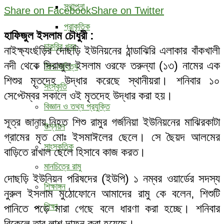
স্থাপনা
Share on Facebook
Share on Twitter
প্রাকৃতিক
হাফিজুল ইসলাম চৌধুরী :
চাকরির খবর
নাইক্ষ্যংছড়ির দোছড়ি ইউনিয়নের ঠান্ডাঝিরি এলাকার বাঁকখালী
নদী থেকে সিরাজুল ইসলাম ওরফে তরুন্যা (১৩) নামের এক
শিল্প-সাহিত্য
শিশুর মৃতদেহ উদ্ধার করেছে স্থানীয়রা। শনিবার ১০
সংস্কৃতি
সেপ্টেম্বর সকালে ওই মৃতদেহ উদ্ধার করা হয়।
বিজ্ঞান ও তথ্য প্রযুক্তি
সূত্র জানায়,নিহত শিশু রামুর গর্জনিয়া ইউনিয়নের মাঝিরকাটা
উন্নয়ন
গ্রামের মৃত মোঃ ইসমাঈলের ছেলে। সে ছৈয়দ আলমের
সাংস্কৃতিক
বাড়িতে রাখাল ছেলে হিসাবে কাজ করত।
মানচিত্রে রামু
দোছড়ি ইউনিয়ন পরিষদের (ইউপি) ১ নম্বর ওয়ার্ডের সদস্য
শিক্ষাঙ্গন
নুরুল ইসলাম মুঠোফোনে আমাদের রামু কে বলেন, শিশুটি
শিক্ষা
পানিতে পড়ে মারা গেছে বলে ধারণা করা হচ্ছে। শনিবার
বিকেলে তার লাশ দাফন করা হয়েছে।