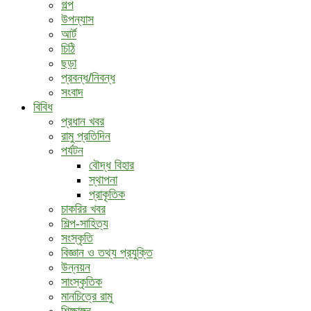
গল্প
উপন্যাস
আর্ট
চিঠি
ছড়া
প্রবন্ধ/নিবন্ধ
সংবাদ
বিবিধ
প্রধান খবর
রামু প্রতিদিন
পর্যটন
বৌদ্ধ ‍বিহার
স্থাপনা
প্রাকৃতিক
চাকরির খবর
শিল্প-সাহিত্য
সংস্কৃতি
বিজ্ঞান ও তথ্য প্রযুক্তি
উন্নয়ন
সাংস্কৃতিক
মানচিত্রে রামু
শিক্ষাঙ্গন