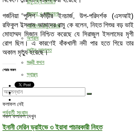
রামু তথ্য বাতায়ন
সমস্যা ও সম্ভাবনা
গর্জনিয়া পুলিশ ফাঁড়ীর ইনচার্জ, উপ-পরিদর্শক (এসআই)
রফিকুল ইসলাম আমাদের রামু কে বলেন, নিহত শিশুর বড় ভাই
আমাদের রামু পরিবার
মোহাম্মদ মিজান নিশ্চিত করেছে যে সিরাজুল ইসলামের মৃগী
অপরাধ
রোগ ছিল। এ কারণেই বাঁকখালী নদী পার হতে গিয়ে তার
আইন-আদালত
অকাল মৃত্যু হয়েছে।
মন্ত্রী কথন
শেয়ার করুন
স্বাস্থ্য
ফলাফল নেই
পূর্ববর্তী সংবাদ
সকল ফলাফল দেখুন
ইনানী মেরিন ড্রাইভে ৩ ইয়াবা পাচারকারী নিহত