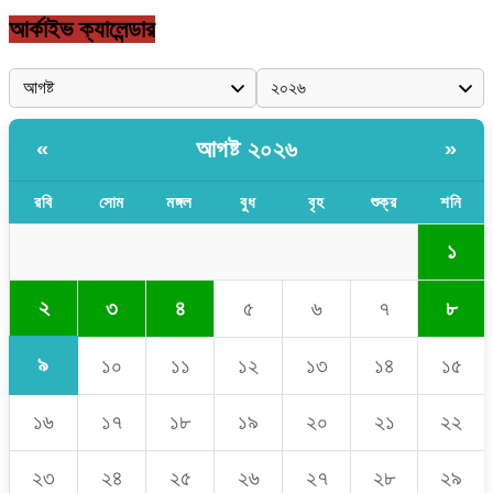
আর্কাইভ ক্যালেন্ডার
আগষ্ট ২০২৬
«
»
রবি
সোম
মঙ্গল
বুধ
বৃহ
শুক্র
শনি
১
২
৩
৪
৫
৬
৭
৮
৯
১০
১১
১২
১৩
১৪
১৫
১৬
১৭
১৮
১৯
২০
২১
২২
২৩
২৪
২৫
২৬
২৭
২৮
২৯