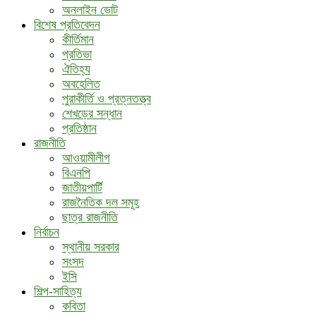
অনলাইন ভোট
বিশেষ প্রতিবেদন
কীর্তিমান
প্রতিভা
ঐতিহ্য
অবহেলিত
পুরাকীর্তি ও প্রত্নতত্ত্ব
শেখড়ের সন্ধান
প্রতিষ্ঠান
রাজনীতি
আওয়ামীলীগ
বিএনপি
জাতীয়পার্টি
রাজনৈতিক দল সমূহ
ছাত্র রাজনীতি
নির্বাচন
স্থানীয় সরকার
সংসদ
ইসি
শিল্প-সাহিত্য
কবিতা