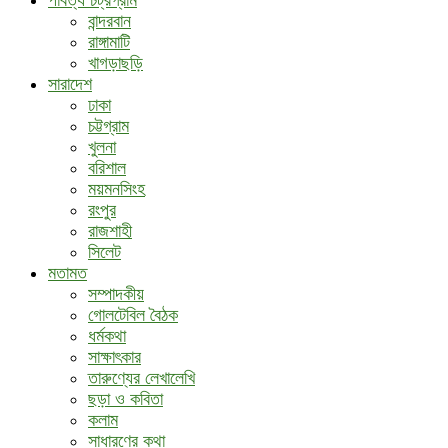
বান্দরবান
রাঙ্গামাটি
খাগড়াছড়ি
সারাদেশ
ঢাকা
চট্টগ্রাম
খুলনা
বরিশাল
ময়মনসিংহ
রংপুর
রাজশাহী
সিলেট
মতামত
সম্পাদকীয়
গোলটেবিল বৈঠক
ধর্মকথা
সাক্ষাৎকার
তারুণ্যের লেখালেখি
ছড়া ও কবিতা
কলাম
সাধারণের কথা