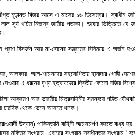
গৌরবদীপ্ত চূড়ান্ত বিজয় আসে এ মাসের ১৬ ডিসেম্বর। স্বাধীন জ
লাল সূর্য খচিত নিজস্ব জাতীয় পতাকা। ভাষার ভিত্তিতে যে জ
নে।
জা প্রাণ বিসর্জন আর মা-বোনের সম্ভ্রমের বিনিময়ে এ অর্জন হ
র, আলবদর, আল-শামসদের সহযোগিতায় হানাদার গোষ্ঠী দেশের মেধা
 দেওয়ার এ ধরনের ঘৃণ্য হত্যাযজ্ঞের দ্বিতীয় কোনো নজির বিশ্
গেরিলা আক্রমণ আর ভারতীয় মিত্রবাহিনীর সমন্বয়ে গঠিত যৌথব
র খবর চারদিক থেকে ভেসে আসতে থাকে।
ওয়ার্দী উদ্যান) পাকিস্তানি বাহিনী আত্মসমর্পণ করতে বাধ্য হয়।
াদের মুক্তির সংগ্রাম, এবারের সংগ্রাম স্বাধীনতার সংগ্রাম,’ 