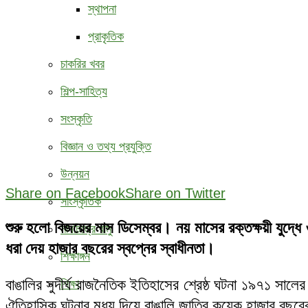
স্থাপনা
প্রাকৃতিক
চাকরির খবর
শিল্প-সাহিত্য
সংস্কৃতি
বিজ্ঞান ও তথ্য প্রযুক্তি
উন্নয়ন
Share on Facebook
Share on Twitter
সাংস্কৃতিক
শুরু হলো বিজয়ের মাস ডিসেম্বর। নয় মাসের রক্তক্ষয়ী যুদ্ধ
মানচিত্রে রামু
ধরা দেয় হাজার বছরের স্বপ্নের স্বাধীনতা।
শিক্ষাঙ্গন
বাঙালির সুদীর্ঘ রাজনৈতিক ইতিহাসের শ্রেষ্ঠ ঘটনা ১৯৭১ সালের 
শিক্ষা
ঐতিহাসিক ঘটনার মধ্য দিয়ে বাঙালি জাতির কয়েক হাজার বছরে