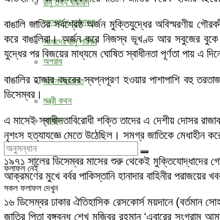
রামু তথ্য বাতায়ন
সমস্যা ও সম্ভাবনা
বাঙালি জাতির সর্বশ্রেষ্ঠ অর্জন মুক্তিযুদ্ধের অবিস্মরণীয় 
করে বাঙালিরা। অর্জন করে নিজস্ব ভূখণ্ড আর সবুজের বুকে 
আমাদের রামু পরিবার
যুদ্ধের পর বিজয়ের মাধ্যমে ঘোষিত স্বাধীনতা পূর্ণতা পায় এ দি
অপরাধ
বাঙালির হাজার বছরের স্বপ্নপূরণ হওয়ার পাশাপাশি বহু তরতা
আইন-আদালত
ডিসেম্বর।
মন্ত্রী কথন
এ মাসেই স্বাধীনতাবিরোধী শক্তি তাদের এ দেশীয় দোসর রাজাকা
স্বাস্থ্য
নৃশংস হত্যাযজ্ঞে মেতে উঠেছিল। সমগ্র জাতিকে মেধাহীন করে
১৯৭১ সালের ডিসেম্বর মাসের শুরু থেকেই মুক্তিযোদ্ধাদের 
ফলাফল নেই
আক্রমণের মুখে বর্বর পাকিস্তানি হানাদার বাহিনীর পরাজয়ে
সকল ফলাফল দেখুন
১৬ ডিসেম্বর ঢাকার ঐতিহাসিক রেসকোর্স ময়দানে (বর্তমান সোহরা
জাতির পিতা বঙ্গবন্ধু শেখ মুজিবুর রহমান ‘এবারের সংগ্রাম আম