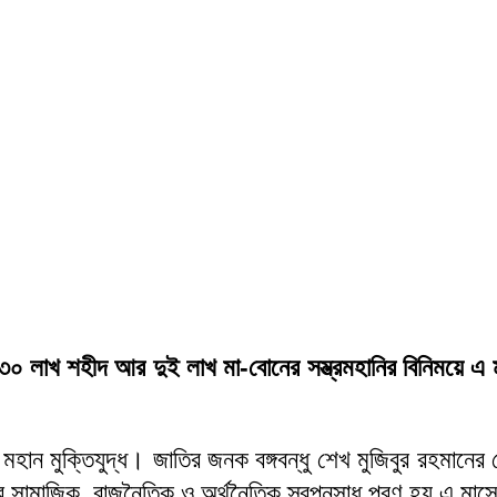
ে ৩০ লাখ শহীদ আর দুই লাখ মা-বোনের সম্ভ্রমহানির বিনিময়ে এ
মহান মুক্তিযুদ্ধ। জাতির জনক বঙ্গবন্ধু শেখ মুজিবুর রহমানের ন
র সামাজিক, রাজনৈতিক ও অর্থনৈতিক স্বপ্নসাধ পূরণ হয় এ মা