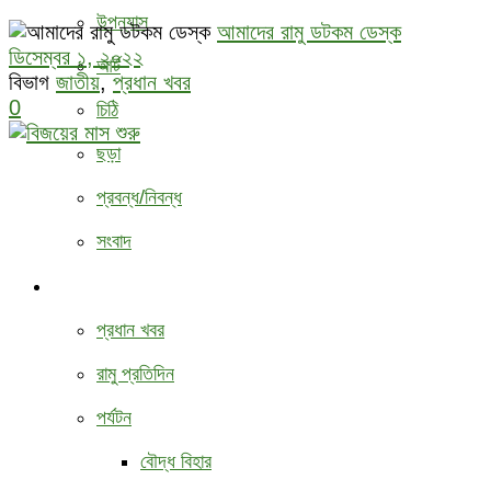
উপন্যাস
আমাদের রামু ডটকম ডেস্ক
ডিসেম্বর ১, ২০২২
আর্ট
বিভাগ
জাতীয়
,
প্রধান খবর
0
চিঠি
ছড়া
প্রবন্ধ/নিবন্ধ
সংবাদ
বিবিধ
প্রধান খবর
রামু প্রতিদিন
পর্যটন
বৌদ্ধ ‍বিহার