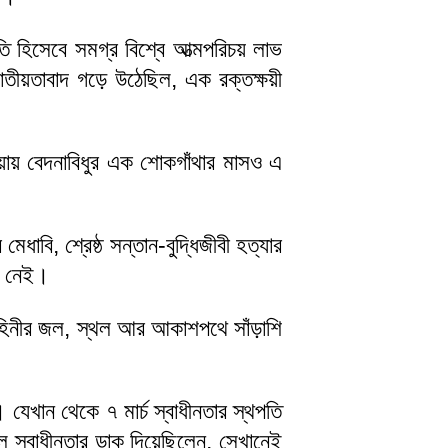
াতি হিসেবে সমগ্র বিশ্বে আত্মপরিচয় লাভ
াতীয়তাবাদ গড়ে উঠেছিল, এক রক্তক্ষয়ী
ওয়ায় বেদনাবিধুর এক শোকগাঁথার মাসও এ
বি, শ্রেষ্ঠ সন্তান-বুদ্ধিজীবী হত্যার
বে নেই।
াহিনীর জল, স্থল আর আকাশপথে সাঁড়াশি
 যেখান থেকে ৭ মার্চ স্বাধীনতার স্থপতি
বলে স্বাধীনতার ডাক দিয়েছিলেন, সেখানেই