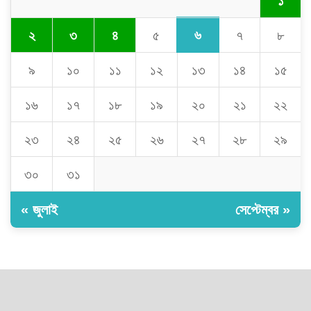
১
৬
২
৩
৪
৫
৭
৮
৯
১০
১১
১২
১৩
১৪
১৫
১৬
১৭
১৮
১৯
২০
২১
২২
২৩
২৪
২৫
২৬
২৭
২৮
২৯
৩০
৩১
« জুলাই
সেপ্টেম্বর »