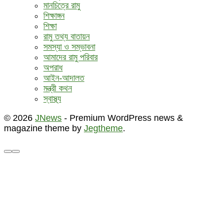
মানচিত্রে রামু
শিক্ষাঙ্গন
শিক্ষা
রামু তথ্য বাতায়ন
সমস্যা ও সম্ভাবনা
আমাদের রামু পরিবার
অপরাধ
আইন-আদালত
মন্ত্রী কথন
স্বাস্থ্য
© 2026
JNews
- Premium WordPress news &
magazine theme by
Jegtheme
.