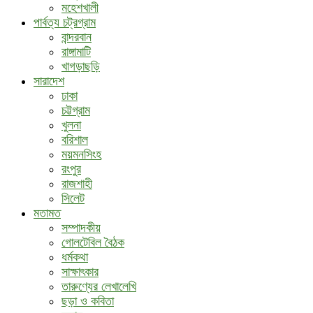
মহেশখালী
পার্বত্য চট্রগ্রাম
বান্দরবান
রাঙ্গামাটি
খাগড়াছড়ি
সারাদেশ
ঢাকা
চট্টগ্রাম
খুলনা
বরিশাল
ময়মনসিংহ
রংপুর
রাজশাহী
সিলেট
মতামত
সম্পাদকীয়
গোলটেবিল বৈঠক
ধর্মকথা
সাক্ষাৎকার
তারুণ্যের লেখালেখি
ছড়া ও কবিতা