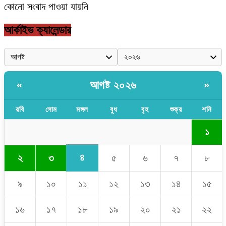
কোনো সংবাদ পাওয়া যায়নি
আর্কাইভ ক্যালেন্ডার
আগষ্ট ২০২৬
«
»
রবি
সোম
মঙ্গল
বুধ
বৃহ
শুক্র
শনি
১
৪
২
৩
৫
৬
৭
৮
৯
১০
১১
১২
১৩
১৪
১৫
১৬
১৭
১৮
১৯
২০
২১
২২