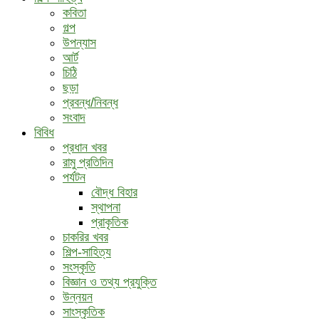
কবিতা
গল্প
উপন্যাস
আর্ট
চিঠি
ছড়া
প্রবন্ধ/নিবন্ধ
সংবাদ
বিবিধ
প্রধান খবর
রামু প্রতিদিন
পর্যটন
বৌদ্ধ ‍বিহার
স্থাপনা
প্রাকৃতিক
চাকরির খবর
শিল্প-সাহিত্য
সংস্কৃতি
বিজ্ঞান ও তথ্য প্রযুক্তি
উন্নয়ন
সাংস্কৃতিক