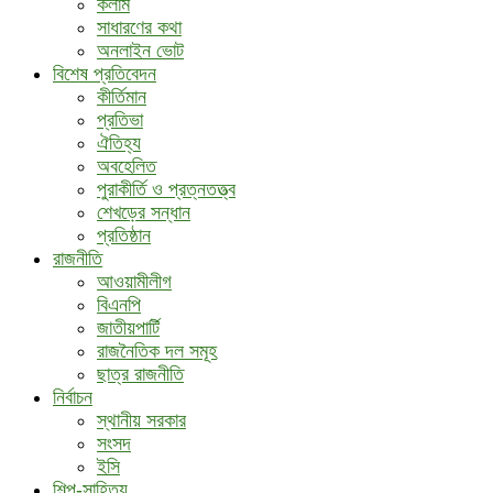
কলাম
সাধারণের কথা
অনলাইন ভোট
বিশেষ প্রতিবেদন
কীর্তিমান
প্রতিভা
ঐতিহ্য
অবহেলিত
পুরাকীর্তি ও প্রত্নতত্ত্ব
শেখড়ের সন্ধান
প্রতিষ্ঠান
রাজনীতি
আওয়ামীলীগ
বিএনপি
জাতীয়পার্টি
রাজনৈতিক দল সমূহ
ছাত্র রাজনীতি
নির্বাচন
স্থানীয় সরকার
সংসদ
ইসি
শিল্প-সাহিত্য