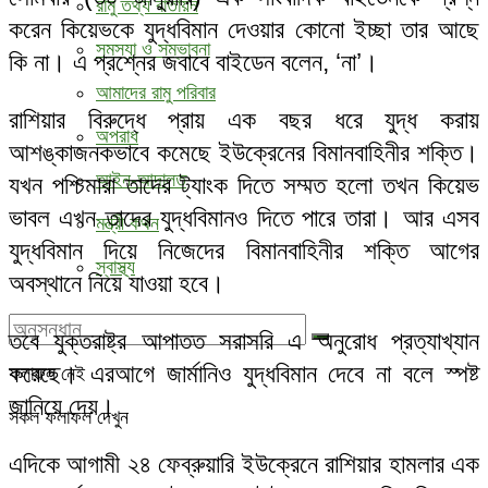
রামু তথ্য বাতায়ন
করেন কিয়েভকে যুদ্ধবিমান দেওয়ার কোনো ইচ্ছা তার আছে
সমস্যা ও সম্ভাবনা
কি না। এ প্রশ্নের জবাবে বাইডেন বলেন, ‘না’।
আমাদের রামু পরিবার
রাশিয়ার বিরুদ্ধে প্রায় এক বছর ধরে যুদ্ধ করায়
অপরাধ
আশঙ্কাজনকভাবে কমেছে ইউক্রেনের বিমানবাহিনীর শক্তি।
আইন-আদালত
যখন পশ্চিমারা তাদের ট্যাংক দিতে সম্মত হলো তখন কিয়েভ
ভাবল এখন তাদের যুদ্ধবিমানও দিতে পারে তারা। আর এসব
মন্ত্রী কথন
যুদ্ধবিমান দিয়ে নিজেদের বিমানবাহিনীর শক্তি আগের
স্বাস্থ্য
অবস্থানে নিয়ে যাওয়া হবে।
তবে যুক্তরাষ্ট্র আপাতত সরাসরি এ অনুরোধ প্রত্যাখ্যান
করেছে। এরআগে জার্মানিও যুদ্ধবিমান দেবে না বলে স্পষ্ট
ফলাফল নেই
জানিয়ে দেয়।
সকল ফলাফল দেখুন
এদিকে আগামী ২৪ ফেব্রুয়ারি ইউক্রেনে রাশিয়ার হামলার এক