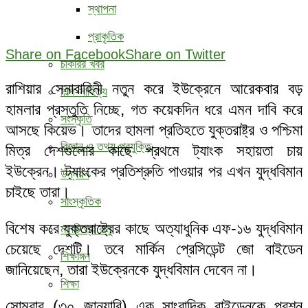
স্থাপনা
প্রাকৃতিক
Share on Facebook
Share on Twitter
চাকরির খবর
রাশিয়ার সেনাবাহিনী নতুন করে ইউক্রেনে আরেকবার বড়
শিল্প-সাহিত্য
হামলার প্রস্তুতি নিচ্ছে, গত কয়েকদিন ধরে এমন দাবি করে
সংস্কৃতি
আসছে কিয়েভ। তাদের হামলা প্রতিহতে যুক্তরাষ্ট্র ও পশ্চিমা
বিজ্ঞান ও তথ্য প্রযুক্তি
মিত্র দেশগুলোর কাছে প্রথমে ট্যাংক সহায়তা চায়
ইউক্রেন। ট্যাংকের প্রতিশ্রুতি পাওয়ার পর এখন যুদ্ধবিমান
উন্নয়ন
চাইছে তারা।
সাংস্কৃতিক
বিশেষ করে যুক্তরাষ্ট্রের কাছে অত্যাধুনিক এফ-১৬ যুদ্ধবিমান
মানচিত্রে রামু
চেয়েছে দেশটি। তবে মার্কিন প্রেসিডেন্ট জো বাইডেন
শিক্ষাঙ্গন
জানিয়েছেন, তারা ইউক্রেনকে যুদ্ধবিমান দেবেন না।
শিক্ষা
সোমবার (৩০ জানুয়ারি) এক সাংবাদিক বাইডেনকে প্রশ্ন