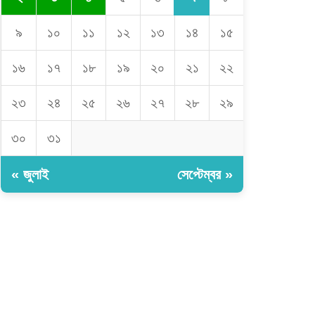
৯
১০
১১
১২
১৩
১৪
১৫
১৬
১৭
১৮
১৯
২০
২১
২২
২৩
২৪
২৫
২৬
২৭
২৮
২৯
৩০
৩১
« জুলাই
সেপ্টেম্বর »