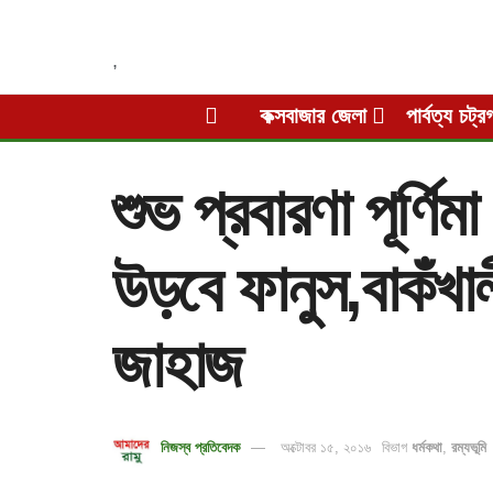
,
কক্সবাজার জেলা
পার্বত্য চট্র
শুভ প্রবারণা পূর্ণি
উড়বে ফানুস,বাকঁখাল
জাহাজ
নিজস্ব প্রতিবেদক
অক্টোবর ১৫, ২০১৬
বিভাগ
ধর্মকথা
,
রম্যভূমি