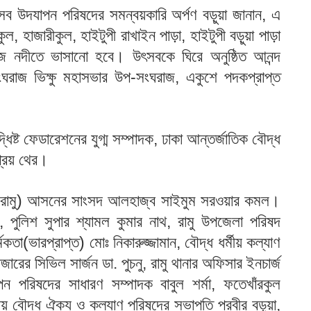
া উৎসব উদযাপন পরিষদের সমন্বয়কারি অর্পণ বড়ুয়া জানান, এ
ুল, হাজারীকুল, হাইটুপী রাখাইন পাড়া, হাইটুপী বড়ুয়া পাড়া
াজ নদীতে ভাসানো হবে। উৎসবকে ঘিরে অনুষ্ঠিত আনন্দ
রাজ ভিক্ষু মহাসভার উপ-সংঘরাজ, একুশে পদকপ্রাপ্ত
ধিষ্ট ফেডারেশনের যুগ্ম সম্পাদক, ঢাকা আন্তর্জাতিক বৌদ্ধ
প্রিয় থের।
র-রামু) আসনের সাংসদ আলহাজ্ব সাইমুম সরওয়ার কমল।
পুলিশ সুপার শ্যামল কুমার নাথ, রামু উপজেলা পরিষদ
কতা(ভারপ্রাপ্ত) মোঃ নিকারুজ্জামান, বৌদ্ধ ধর্মীয় কল্যাণ
বাজারের সিভিল সার্জন ডা. পুচনু, রামু থানার অফিসার ইনচার্জ
াপন পরিষদের সাধারণ সম্পাদক বাবুল শর্মা, ফতেখাঁরকুল
রীয় বৌদ্ধ ঐক্য ও কল্যাণ পরিষদের সভাপতি প্রবীর বড়ুয়া,