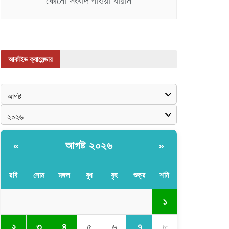
কোনো সংবাদ পাওয়া যায়নি
আর্কাইভ ক্যালেন্ডার
আগষ্ট ২০২৬
«
»
রবি
সোম
মঙ্গল
বুধ
বৃহ
শুক্র
শনি
১
৭
২
৩
৪
৫
৬
৮