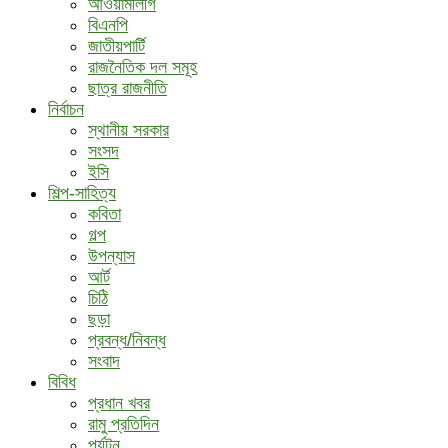
আওয়ামীলীগ
বিএনপি
জাতীয়পার্টি
রাজনৈতিক দল সমূহ
ছাত্র রাজনীতি
নির্বাচন
স্থানীয় সরকার
সংসদ
ইসি
শিল্প-সাহিত্য
কবিতা
গল্প
উপন্যাস
আর্ট
চিঠি
ছড়া
প্রবন্ধ/নিবন্ধ
সংবাদ
বিবিধ
প্রধান খবর
রামু প্রতিদিন
পর্যটন