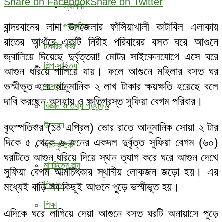
Share on Facebook
Share on Twitter
স্থাপনা
বান্দরবানের লামা উপজেলার ফাঁসিয়াখালী কাটাবিল এলাকায়
প্রাকৃতিক
রাতের আধাঁরে একটি নিরীহ পরিবারের বসত ঘরে আগুনে
চাকরির খবর
জ্বালিয়ে দিয়েছে দুর্বৃত্তরা! মোটর সাইকেলযোগে এসে ঘরে
শিল্প-সাহিত্য
আগুন ধরিয়ে পালিয়ে যায়। ফলে আগুনে মহিলার বসত ঘর
ভস্মীভূত হয়ে আনুমানিক ২ লাখ টাকার ক্ষয়ক্ষতি হয়েছে বলে
সংস্কৃতি
দাবি করছেন অসহায় ও ক্ষতিগ্রস্ত সুফিয়া বেগম পরিবার।
বিজ্ঞান ও তথ্য প্রযুক্তি
উন্নয়ন
বৃহস্পতিবার (১০ এপ্রিল) ভোর রাতে আনুমানিক সোয়া ২ টার
দিকে ৫ থেকে ৬ জনের একদল দুর্বৃত্ত সুফিয়া বেগম (৬০)
সাংস্কৃতিক
ঘরটিতে আগুন ধরিয়ে দিয়ে স্থান ত্যাগ করে ঘরে আগুন দেখে
মানচিত্রে রামু
সুফিয়া বেগম আত্মচিৎকার স্থানীয় লোকজন জড়ো হয়। এর
শিক্ষাঙ্গন
মধ্যেই বাড়ি সব কিছুই আগুনে পুড়ে ভস্মীভূত হয়।
শিক্ষা
এদিকে ঘরে লাগিয়ে দেয়া আগুনে বসত ঘরটি অনায়াসে পুড়ে