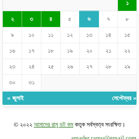
১
৬
২
৩
৪
৫
৭
৮
৯
১০
১১
১২
১৩
১৪
১৫
১৬
১৭
১৮
১৯
২০
২১
২২
২৩
২৪
২৫
২৬
২৭
২৮
২৯
৩০
৩১
« জুলাই
সেপ্টেম্বর »
© ২০২২
আমাদের রামু ডট কম
কতৃক সর্বস্বত্ব সংরক্ষিত।
amader.ramu@gmail.com