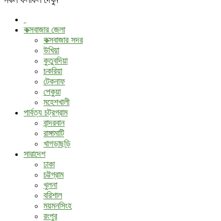
কক্সবাজার জেলা
কক্সবাজার সদর
উখিয়া
কুতুবদিয়া
চকরিয়া
টেকনাফ
পেকুয়া
মহেশখালী
পার্বত্য চট্রগ্রাম
বান্দরবান
রাঙ্গামাটি
খাগড়াছড়ি
সারাদেশ
ঢাকা
চট্টগ্রাম
খুলনা
বরিশাল
ময়মনসিংহ
রংপুর