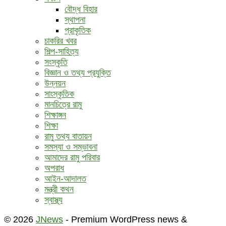
বৌদ্ধ ‍বিহার
স্থাপনা
প্রাকৃতিক
চাকরির খবর
শিল্প-সাহিত্য
সংস্কৃতি
বিজ্ঞান ও তথ্য প্রযুক্তি
উন্নয়ন
সাংস্কৃতিক
মানচিত্রে রামু
শিক্ষাঙ্গন
শিক্ষা
রামু তথ্য বাতায়ন
সমস্যা ও সম্ভাবনা
আমাদের রামু পরিবার
অপরাধ
আইন-আদালত
মন্ত্রী কথন
স্বাস্থ্য
© 2026
JNews
- Premium WordPress news &