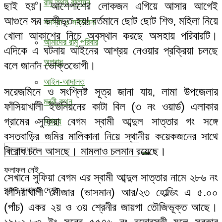
রামু তথ্য বাতায়ন
ছাই হয়। আশেপাশের লোকজন এগিয়ে আসার আগেই
আগুনে সব ভস্মীভূত হয়! বর্তমানে ছোট ছোট শিশু, মহিলা নিয়ে
সমস্যা ও সম্ভাবনা
খোলা আকাশের নিচে অবস্থান করছে অসহায় পরিবারটি।
আমাদের রামু পরিবার
এদিকে এ ঘটনায় আইনের আশ্রয় নেওয়ার প্রক্রিয়া চলছে
অপরাধ
বলে জানান ভোক্তভোগী।
আইন-আদালত
সরেজমিনে ও সংশ্লিষ্ট সূত্র জানা যায়, লামা উপজেলার
মন্ত্রী কথন
ফাঁসিয়াখালী ইউনিয়নের কাটা বিল (৩ নং ওয়ার্ড) এলাকার
গ্রামের সুফিয়া বেগম স্বামী আব্দুল সাত্তার গং সঙ্গে
স্বাস্থ্য
বসতবাড়ির জমির মালিকানা নিয়ে স্থানীয় কয়েকজনের সাথে
বিরোধ চলে আসছে। মামলাও চলমান রয়েছে।
ফলাফল নেই
সেখানে সুফিয়া বেগম এর স্বামী আব্দুল সাত্তার নামে ২৮৬ নং
সকল ফলাফল দেখুন
ফাঁসিয়াখালী মৌজার (ভাসমান) আর/২৩ হোল্ডিং এ ৫.০০
(পাঁচ) একর ২য় ও ৩য় শ্রেনীর জায়গা তৌজিভূক্ত আছে।
১৯৮২-৮৩ ইং সনের ৫৫৭৬ নং বন্দোবস্তী মূলে সরকার