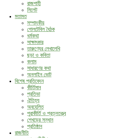
রাজশাহী
সিলেট
মতামত
সম্পাদকীয়
গোলটেবিল বৈঠক
ধর্মকথা
সাক্ষাৎকার
তারুণ্যের লেখালেখি
ছড়া ও কবিতা
কলাম
সাধারণের কথা
অনলাইন ভোট
বিশেষ প্রতিবেদন
কীর্তিমান
প্রতিভা
ঐতিহ্য
অবহেলিত
পুরাকীর্তি ও প্রত্নতত্ত্ব
শেখড়ের সন্ধান
প্রতিষ্ঠান
রাজনীতি