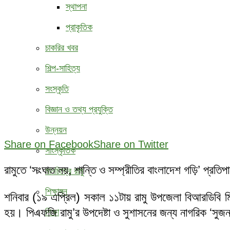
স্থাপনা
প্রাকৃতিক
চাকরির খবর
শিল্প-সাহিত্য
সংস্কৃতি
বিজ্ঞান ও তথ্য প্রযুক্তি
উন্নয়ন
Share on Facebook
Share on Twitter
সাংস্কৃতিক
রামুতে ‘সংঘাত নয়, শান্তি ও সম্প্রীতির বাংলাদেশ গড়ি’ প্রতিপ
মানচিত্রে রামু
শিক্ষাঙ্গন
শনিবার (১৯ এপ্রিল) সকাল ১১টায় রামু উপজেলা বিআরডিবি মিল
হয়। পিএফজি রামু’র উপদেষ্টা ও সুশাসনের জন্য নাগরিক ‘সু
শিক্ষা