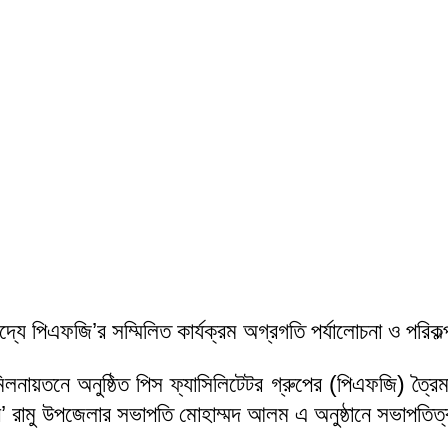
াদ্যে পিএফজি’র সম্মিলিত কার্যক্রম অগ্রগতি পর্যালোচনা ও পরিক
নায়তনে অনুষ্ঠিত পিস ফ্যাসিলিটেটর গ্রুপের (পিএফজি) ত্রৈম
জন’ রামু উপজেলার সভাপতি মোহাম্মদ আলম এ অনুষ্ঠানে সভাপতি