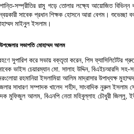
্তি-সম্প্রীতির রামু গড়ে তোলার লক্ষ্যে আয়োজিত বিভিন্ন কা
য়কারী সাবেক প্রধান শিক্ষক হোসনে আরা বেগম। শুভেচ্ছা বক্তৃত
োহাম্মদ মাইনুল ইসলাম।
মু উপজেলার সভাপতি মোহাম্মদ আলম
া গ্রহণে সুপারিশ করে সভায় বক্তৃতা করেন, পিস ফ্যাসিলিটেটর গ্
 সাবেক ভাইস চেয়ারম্যান মো. সালাহ উদ্দিন, বিএইচআরসি সহ
া রহমানিয়া ইসলামিয়া আলিম মাদ্রাসার উপাধ্যক্ষ মুহাম্মদ নুরু
 উপজেলার সাধারণ সম্পাদক খালেদ শহীদ, সাংবাদিক নুরুল ইসলাম 
ম্পাদক মুফিজুল আলম, বিএনপি নেতা মহিবুল্লাহ চৌধুরী জিল্লু