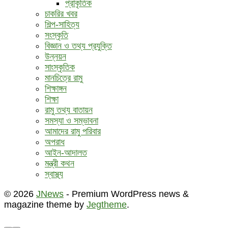
প্রাকৃতিক
চাকরির খবর
শিল্প-সাহিত্য
সংস্কৃতি
বিজ্ঞান ও তথ্য প্রযুক্তি
উন্নয়ন
সাংস্কৃতিক
মানচিত্রে রামু
শিক্ষাঙ্গন
শিক্ষা
রামু তথ্য বাতায়ন
সমস্যা ও সম্ভাবনা
আমাদের রামু পরিবার
অপরাধ
আইন-আদালত
মন্ত্রী কথন
স্বাস্থ্য
© 2026
JNews
- Premium WordPress news &
magazine theme by
Jegtheme
.