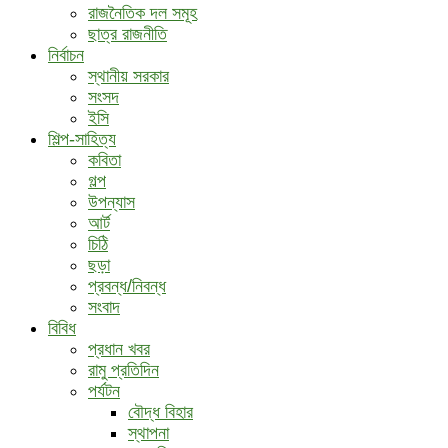
রাজনৈতিক দল সমূহ
ছাত্র রাজনীতি
নির্বাচন
স্থানীয় সরকার
সংসদ
ইসি
শিল্প-সাহিত্য
কবিতা
গল্প
উপন্যাস
আর্ট
চিঠি
ছড়া
প্রবন্ধ/নিবন্ধ
সংবাদ
বিবিধ
প্রধান খবর
রামু প্রতিদিন
পর্যটন
বৌদ্ধ ‍বিহার
স্থাপনা