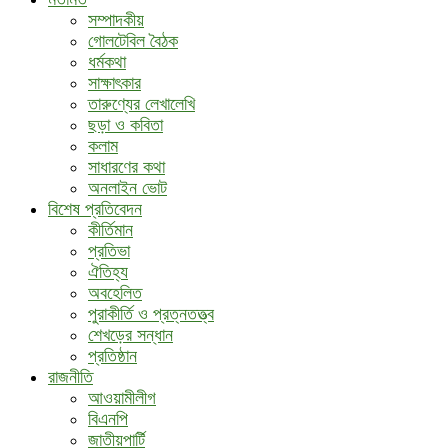
সম্পাদকীয়
গোলটেবিল বৈঠক
ধর্মকথা
সাক্ষাৎকার
তারুণ্যের লেখালেখি
ছড়া ও কবিতা
কলাম
সাধারণের কথা
অনলাইন ভোট
বিশেষ প্রতিবেদন
কীর্তিমান
প্রতিভা
ঐতিহ্য
অবহেলিত
পুরাকীর্তি ও প্রত্নতত্ত্ব
শেখড়ের সন্ধান
প্রতিষ্ঠান
রাজনীতি
আওয়ামীলীগ
বিএনপি
জাতীয়পার্টি