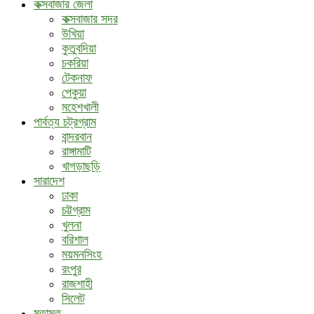
কক্সবাজার জেলা
কক্সবাজার সদর
উখিয়া
কুতুবদিয়া
চকরিয়া
টেকনাফ
পেকুয়া
মহেশখালী
পার্বত্য চট্রগ্রাম
বান্দরবান
রাঙ্গামাটি
খাগড়াছড়ি
সারাদেশ
ঢাকা
চট্টগ্রাম
খুলনা
বরিশাল
ময়মনসিংহ
রংপুর
রাজশাহী
সিলেট
মতামত