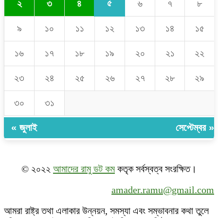
৫
২
৩
৪
৬
৭
৮
৯
১০
১১
১২
১৩
১৪
১৫
১৬
১৭
১৮
১৯
২০
২১
২২
২৩
২৪
২৫
২৬
২৭
২৮
২৯
৩০
৩১
« জুলাই
সেপ্টেম্বর »
© ২০২২
আমাদের রামু ডট কম
কতৃক সর্বস্বত্ব সংরক্ষিত।
amader.ramu@gmail.com
আমরা রাষ্ট্র তথা এলাকার উন্নয়ন, সমস্যা এবং সম্ভাবনার কথা তুলে