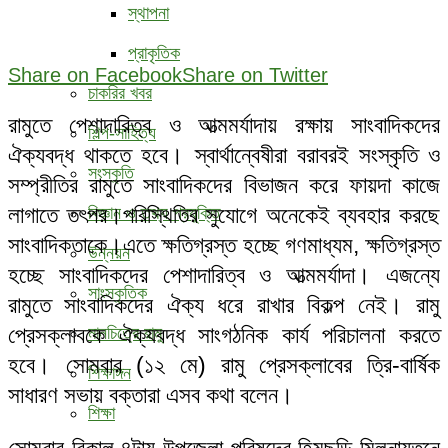
স্থাপনা
প্রাকৃতিক
Share on Facebook
Share on Twitter
চাকরির খবর
রামুতে পেশাদারিত্ব ও আত্মমর্যাদায় রক্ষায় সাংবাদিকদের
শিল্প-সাহিত্য
ঐক্যবদ্ধ থাকতে হবে। স্বার্থান্বেষীরা বরাবরই সংস্কৃতি ও
সংস্কৃতি
সম্প্রীতির রামুতে সাংবাদিকদের বিভাজন করে ফায়দা কাজে
লাগাতে তৎপর।পরিস্থিতির সুযোগে অনেকেই ব্যবহার করছে
বিজ্ঞান ও তথ্য প্রযুক্তি
সাংবাদিকতাকে।এতে ক্ষতিগ্রস্ত হচ্ছে গণমাধ্যম, ক্ষতিগ্রস্ত
উন্নয়ন
হচ্ছে সাংবাদিকদের পেশাদারিত্ব ও আত্মমর্যাদা। এজন্যে
সাংস্কৃতিক
রামুতে সাংবাদিকদের ঐক্য ধরে রাখার বিকল্প নেই। রামু
প্রেসক্লাবকে ঐক্যবদ্ধ সাংগঠনিক কার্য পরিচালনা করতে
মানচিত্রে রামু
হবে। সোমবার (১২ মে) রামু প্রেসক্লাবের ত্রি-বার্ষিক
শিক্ষাঙ্গন
সাধারণ সভায় বক্তারা এসব কথা বলেন।
শিক্ষা