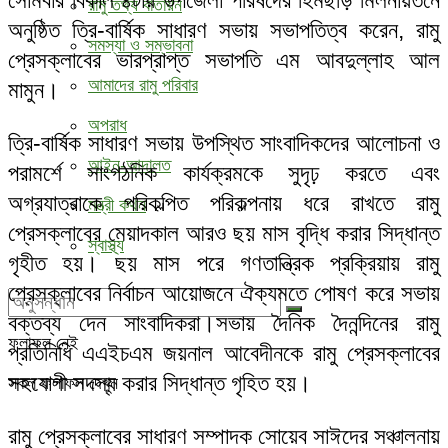
সোমবার বিকাল ৪টায় উপজেলা পরিষদের হিমছড়ি মিলনায়তনে
রামু তথ্য বাতায়ন
অনুষ্ঠিত ত্রি-বার্ষিক সাধারণ সভায় সভাপতিত্ব করেন, রামু
সমস্যা ও সম্ভাবনা
প্রেসক্লাবের ভারপ্রাপ্ত সভাপতি এম আবদুল্লাহ আল
আমাদের রামু পরিবার
মামুন।
অপরাধ
ত্রি-বার্ষিক সাধারণ সভায় উপস্থিত সাংবাদিকদের আলোচনা ও
আইন-আদালত
পরামর্শে সাংগঠনিক কার্যক্রমকে সুদৃঢ় করতে এবং
অগ্রযাত্রাকে পরিকল্পিত পরিকল্পনায় ধরে রাখতে রামু
মন্ত্রী কথন
প্রেসক্লাবের মেয়াদকাল আরও ছয় মাস বৃদ্ধি করার সিদ্ধান্ত
স্বাস্থ্য
গৃহীত হয়। ছয় মাস পরে গণতান্ত্রিক প্রক্রিয়ায় রামু
প্রেসক্লাবের নির্বাচন আয়োজনে ঐক্যমতে পোষণ করে সভায়
বক্তব্য দেন সাংবাদিকরা।সভায় দৈনিক দৈনন্দিনের রামু
ফলাফল নেই
প্রতিনিধি এএইচএম জয়নাল আবেদীনকে রামু প্রেসক্লাবের
সহযোগী সদস্য করার সিদ্ধান্ত গৃহিত হয়।
সকল ফলাফল দেখুন
রামু প্রেসক্লাবের সাধারণ সম্পাদক সোয়েব সাঈদের সঞ্চালনায়