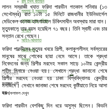
রামু তথ্য বাতায়ন
লালন সম্রাজ্ঞী খ্যাত ফরিদা পারভীন গতকাল শনিবার (১৩
সমস্যা ও সম্ভাবনা
সেপ্টেম্বর) রাত ১০টা ১৫ মিনিটে রাজধানীর ইউনিভার্সেল
মেডিকেল কলেজ হাসপাতালে চিকিৎসাধীন অবস্থায় মারা যান।
আমাদের রামু পরিবার
মৃত্যুকালে তার বয়স হয়েছিল ৭১ বছর। তিনি স্বামী এবং চার
অপরাধ
সন্তান রেখে গেছেন।
আইন-আদালত
ফরিদা পারভীনের মৃত্যুর খবরে শিল্পী, কলাকুশলীসহ সর্বস্তরের
মন্ত্রী কথন
মানুষের মাঝে শোকের ছায়া নেমে আসে। তাকে শ্রদ্ধা
স্বাস্থ্য
নিবেদনের জন্য শিল্পীর মরদেহ সকাল সাড়ে ১০টায় কেন্দ্রীয়
শহীদ মিনারে নেওয়া হয়। সেখানে শ্রদ্ধা জানানো শেষে
শিল্পীর মরদেহ নেওয়া হয় ঢাকা বিশ্ববিদ্যালয় কেন্দ্রীয়
ফলাফল নেই
মসজিদে। সেখানে জানাজা শেষে মরদেহ কুষ্টিয়াতে নিয়ে আসা
হয়।
সকল ফলাফল দেখুন
ফরিদা পারভীন বেশকিছু দিন ধরে অসুস্থ ছিলেন। কিডনি