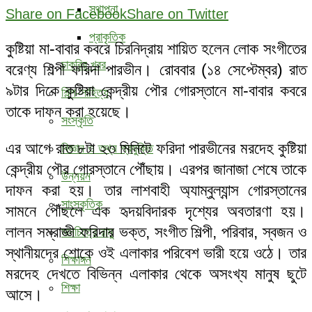
স্থাপনা
Share on Facebook
Share on Twitter
প্রাকৃতিক
কুষ্টিয়া মা-বাবার কবরে চিরনিদ্রায় শায়িত হলেন লোক সংগীতের
চাকরির খবর
বরেণ্য শিল্পী ফরিদা পারভীন। রোববার (১৪ সেপ্টেম্বর) রাত
৯টার দিকে কুষ্টিয়া কেন্দ্রীয় পৌর গোরস্তানে মা-বাবার কবরে
শিল্প-সাহিত্য
তাকে দাফন করা হয়েছে।
সংস্কৃতি
এর আগে রাত ৮টা ২৩ মিনিটে ফরিদা পারভীনের মরদেহ কুষ্টিয়া
বিজ্ঞান ও তথ্য প্রযুক্তি
কেন্দ্রীয় পৌর গোরস্তানে পৌঁছায়। এরপর জানাজা শেষে তাকে
উন্নয়ন
দাফন করা হয়। তার লাশবাহী অ্যাম্বুল্যান্স গোরস্তানের
সাংস্কৃতিক
সামনে পৌঁছলে এক হৃদয়বিদারক দৃশ্যের অবতারণা হয়।
লালন সম্রাজ্ঞী ফরিদার ভক্ত, সংগীত শিল্পী, পরিবার, স্বজন ও
মানচিত্রে রামু
স্থানীয়দের শোকে ওই এলাকার পরিবেশ ভারী হয়ে ওঠে। তার
শিক্ষাঙ্গন
মরদেহ দেখতে বিভিন্ন এলাকার থেকে অসংখ্য মানুষ ছুটে
শিক্ষা
আসে।