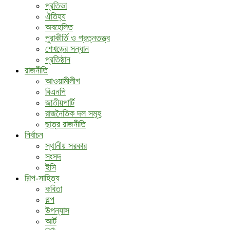
প্রতিভা
ঐতিহ্য
অবহেলিত
পুরাকীর্তি ও প্রত্নতত্ত্ব
শেখড়ের সন্ধান
প্রতিষ্ঠান
রাজনীতি
আওয়ামীলীগ
বিএনপি
জাতীয়পার্টি
রাজনৈতিক দল সমূহ
ছাত্র রাজনীতি
নির্বাচন
স্থানীয় সরকার
সংসদ
ইসি
শিল্প-সাহিত্য
কবিতা
গল্প
উপন্যাস
আর্ট