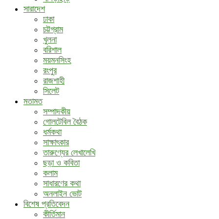
সারাদেশ
ঢাকা
চট্টগ্রাম
খুলনা
বরিশাল
ময়মনসিংহ
রংপুর
রাজশাহী
সিলেট
মতামত
সম্পাদকীয়
গোলটেবিল বৈঠক
ধর্মকথা
সাক্ষাৎকার
তারুণ্যের লেখালেখি
ছড়া ও কবিতা
কলাম
সাধারণের কথা
অনলাইন ভোট
বিশেষ প্রতিবেদন
কীর্তিমান