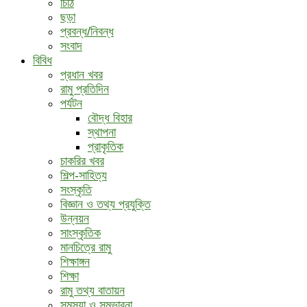
চিঠি
ছড়া
প্রবন্ধ/নিবন্ধ
সংবাদ
বিবিধ
প্রধান খবর
রামু প্রতিদিন
পর্যটন
বৌদ্ধ ‍বিহার
স্থাপনা
প্রাকৃতিক
চাকরির খবর
শিল্প-সাহিত্য
সংস্কৃতি
বিজ্ঞান ও তথ্য প্রযুক্তি
উন্নয়ন
সাংস্কৃতিক
মানচিত্রে রামু
শিক্ষাঙ্গন
শিক্ষা
রামু তথ্য বাতায়ন
সমস্যা ও সম্ভাবনা