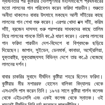
স্বাধীনতার পর কুষ্টিয়ার দোলপূর্ণিমার মহাসমাবেশে প্রথমবারের
মতো লালনের গান পরিবেশন করেন ফরিদা পারভীন। শুরুতে
অনীহা থাকলেও বাবার উৎসাহে মকছেদ আলী সাঁইয়ের কাছে
লালনের গান শেখা শুরু করেন। এরপর খোদা বক্স সাঁই, করিম
সাঁই, ব্রজেন দাসসহ গুরু পরম্পরার সাধকদের কাছে তালিম
নিয়ে লালনের গানকে তিনি কণ্ঠে ধারণ করেন। এরপর লালনের
গান ফরিদা পারভীন দেশ-বিদেশে বা বিশ্বমঞ্চে ছড়িয়ে
দিয়েছেন। জাপান, সুইডেন, ডেনমার্ক, কানাডা, অস্ট্রেলিয়া,
যুক্তরাষ্ট্র, যুক্তরাজ্যসহ বিভিন্ন দেশে তার কণ্ঠে বেজেছে
লালনের দর্শন।
বাবার চাকরির সুবাদে দীর্ঘদিন কুষ্টিয়া শহরে ছিলেন ফরিদা।
কুষ্টিয়ার মীর মশাররফ হোসেন বালিকা বিদ্যালয় থেকে
এসএসসি পাস করেন তিনি। ১৯৭৪ সালে কুষ্টিয়া গার্লস কলেজ
থেকে এইচএসসি এবং একই কলেজ থেকে স্নাতক। ওই
শহরেই দীর্ঘদিন তিনি চর্চা করেছেন লালনগীতির।