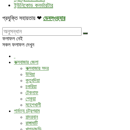
ইউনিকোড কনর্ভারটার
প্রযুক্তি সহায়তায় ❤
ডেবস্ওয়্যার
ফলাফল নেই
সকল ফলাফল দেখুন
কক্সবাজার জেলা
কক্সবাজার সদর
উখিয়া
কুতুবদিয়া
চকরিয়া
টেকনাফ
পেকুয়া
মহেশখালী
পার্বত্য চট্রগ্রাম
বান্দরবান
রাঙ্গামাটি
খাগড়াছড়ি