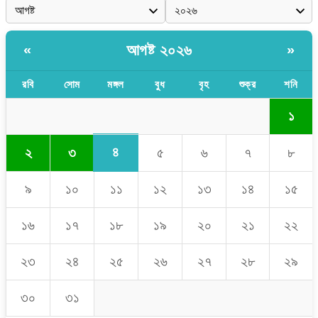
আগষ্ট ২০২৬
«
»
রবি
সোম
মঙ্গল
বুধ
বৃহ
শুক্র
শনি
১
৪
২
৩
৫
৬
৭
৮
৯
১০
১১
১২
১৩
১৪
১৫
১৬
১৭
১৮
১৯
২০
২১
২২
২৩
২৪
২৫
২৬
২৭
২৮
২৯
৩০
৩১