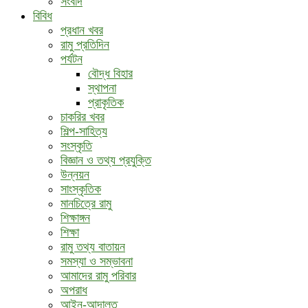
সংবাদ
বিবিধ
প্রধান খবর
রামু প্রতিদিন
পর্যটন
বৌদ্ধ ‍বিহার
স্থাপনা
প্রাকৃতিক
চাকরির খবর
শিল্প-সাহিত্য
সংস্কৃতি
বিজ্ঞান ও তথ্য প্রযুক্তি
উন্নয়ন
সাংস্কৃতিক
মানচিত্রে রামু
শিক্ষাঙ্গন
শিক্ষা
রামু তথ্য বাতায়ন
সমস্যা ও সম্ভাবনা
আমাদের রামু পরিবার
অপরাধ
আইন-আদালত