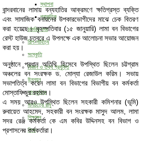
স্থাপনা
বান্দরবানের লামায় বন্যহাতির আক্রমণে ক্ষতিগ্রস্ত ব্যক্তি
প্রাকৃতিক
এবং সামাজিক বনায়নের উপকারভোগীদের মাঝে চেক বিতরণ
করা হয়েছে। বৃহস্পতিবার (১৫ জানুয়ারি) লামা বন বিভাগের
চাকরির খবর
রেস্ট হাউজ চত্বরে এ উপলক্ষে এক আলোচনা সভার আয়োজন
শিল্প-সাহিত্য
করা হয়।
সংস্কৃতি
অনুষ্ঠানে প্রধান অতিথি হিসেবে উপস্থিত ছিলেন চট্টগ্রাম
বিজ্ঞান ও তথ্য প্রযুক্তি
অঞ্চলের বন সংরক্ষক ড. মোল্যা রেজাউল করিম। সভায়
উন্নয়ন
সভাপতিত্ব করেন লামা বন বিভাগের বিভাগীয় বন কর্মকর্তা
মোস্তাফিজুর রহমান।
সাংস্কৃতিক
এ সময় আরও উপস্থিত ছিলেন সহকারী কমিশনার (ভূমি)
মানচিত্রে রামু
রুবায়েত আহমেদ, সহকারী বন সংরক্ষক মাসুদ আলম, লামা
শিক্ষাঙ্গন
সদর রেঞ্জ কর্মকর্তা কে এম কবির উদ্দিনসহ বন বিভাগ ও
প্রশাসনের কর্মকর্তারা।
শিক্ষা