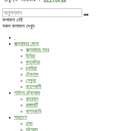
ফলাফল নেই
সকল ফলাফল দেখুন
কক্সবাজার জেলা
কক্সবাজার সদর
উখিয়া
কুতুবদিয়া
চকরিয়া
টেকনাফ
পেকুয়া
মহেশখালী
পার্বত্য চট্রগ্রাম
বান্দরবান
রাঙ্গামাটি
খাগড়াছড়ি
সারাদেশ
ঢাকা
চট্টগ্রাম