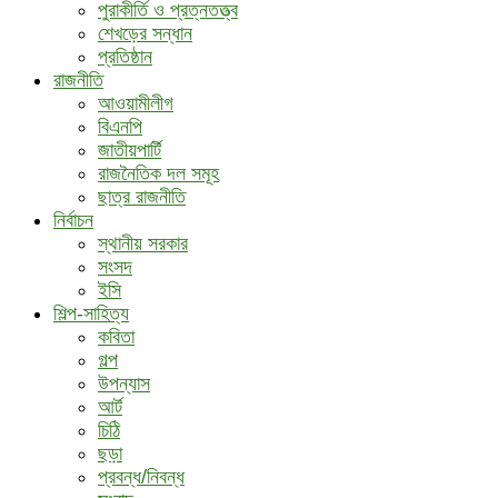
পুরাকীর্তি ও প্রত্নতত্ত্ব
শেখড়ের সন্ধান
প্রতিষ্ঠান
রাজনীতি
আওয়ামীলীগ
বিএনপি
জাতীয়পার্টি
রাজনৈতিক দল সমূহ
ছাত্র রাজনীতি
নির্বাচন
স্থানীয় সরকার
সংসদ
ইসি
শিল্প-সাহিত্য
কবিতা
গল্প
উপন্যাস
আর্ট
চিঠি
ছড়া
প্রবন্ধ/নিবন্ধ