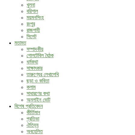
খুলনা
বরিশাল
ময়মনসিংহ
রংপুর
রাজশাহী
সিলেট
মতামত
সম্পাদকীয়
গোলটেবিল বৈঠক
ধর্মকথা
সাক্ষাৎকার
তারুণ্যের লেখালেখি
ছড়া ও কবিতা
কলাম
সাধারণের কথা
অনলাইন ভোট
বিশেষ প্রতিবেদন
কীর্তিমান
প্রতিভা
ঐতিহ্য
অবহেলিত