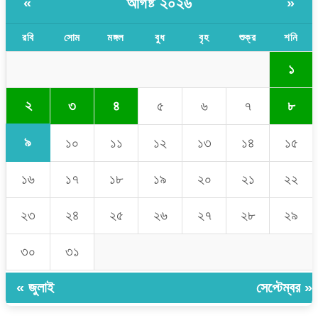
আগষ্ট ২০২৬
«
»
রবি
সোম
মঙ্গল
বুধ
বৃহ
শুক্র
শনি
১
২
৩
৪
৫
৬
৭
৮
৯
১০
১১
১২
১৩
১৪
১৫
১৬
১৭
১৮
১৯
২০
২১
২২
২৩
২৪
২৫
২৬
২৭
২৮
২৯
৩০
৩১
« জুলাই
সেপ্টেম্বর »