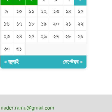
৯
১০
১১
১২
১৩
১৪
১৫
১৬
১৭
১৮
১৯
২০
২১
২২
২৩
২৪
২৫
২৬
২৭
২৮
২৯
৩০
৩১
« জুলাই
সেপ্টেম্বর »
mader.ramu@gmail.com