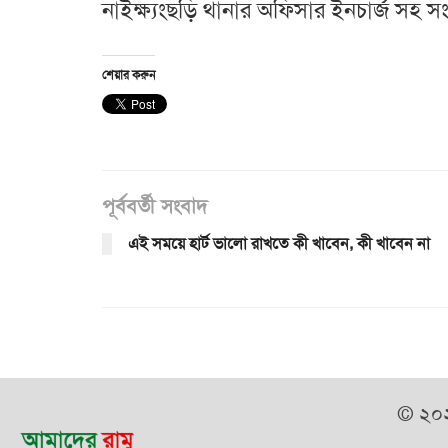
নাইক্ষ্যংছড়ি থানার অফিসার ইনচার্জ সহ সংশ্ল
শেয়ার করুন
পূর্ববর্তী সংবাদ
এই সময়ে হার্ট ভালো রাখতে কী খাবেন, কী খাবেন না
© ২০