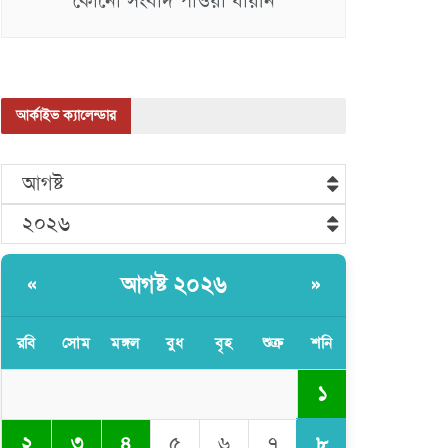
কোনো সংবাদ পাওয়া যায়নি
আর্কাইভ ক্যালেন্ডার
আগষ্ট
২০২৬
আগষ্ট ২০২৬
«
»
রবি
সোম
মঙ্গল
বুধ
বৃহ
শুক্র
শনি
১
৮
২
৩
৪
৫
৬
৭