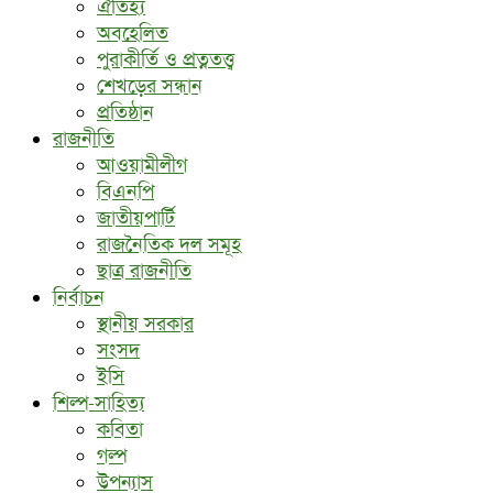
ঐতিহ্য
অবহেলিত
পুরাকীর্তি ও প্রত্নতত্ত্ব
শেখড়ের সন্ধান
প্রতিষ্ঠান
রাজনীতি
আওয়ামীলীগ
বিএনপি
জাতীয়পার্টি
রাজনৈতিক দল সমূহ
ছাত্র রাজনীতি
নির্বাচন
স্থানীয় সরকার
সংসদ
ইসি
শিল্প-সাহিত্য
কবিতা
গল্প
উপন্যাস