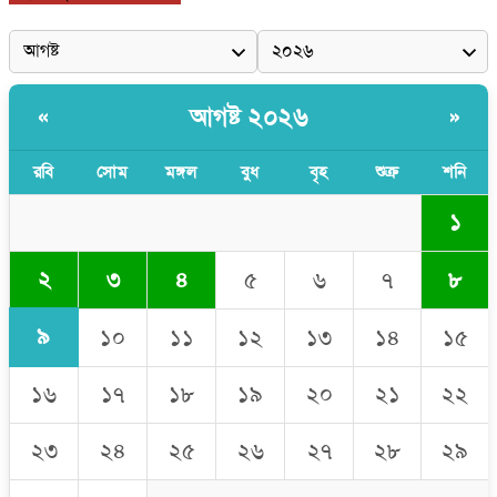
আগষ্ট ২০২৬
«
»
রবি
সোম
মঙ্গল
বুধ
বৃহ
শুক্র
শনি
১
২
৩
৪
৫
৬
৭
৮
৯
১০
১১
১২
১৩
১৪
১৫
১৬
১৭
১৮
১৯
২০
২১
২২
২৩
২৪
২৫
২৬
২৭
২৮
২৯