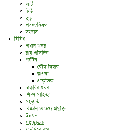
আর্ট
চিঠি
ছড়া
প্রবন্ধ/নিবন্ধ
সংবাদ
বিবিধ
প্রধান খবর
রামু প্রতিদিন
পর্যটন
বৌদ্ধ ‍বিহার
স্থাপনা
প্রাকৃতিক
চাকরির খবর
শিল্প-সাহিত্য
সংস্কৃতি
বিজ্ঞান ও তথ্য প্রযুক্তি
উন্নয়ন
সাংস্কৃতিক
মানচিত্রে রামু