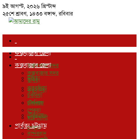
৯ই আগস্ট, ২০২৬ খ্রিস্টাব্দ
২৫শে শ্রাবণ, ১৪৩৩ বঙ্গাব্দ
,
রবিবার
কক্সবাজার জেলা
কক্সবাজার জেলা
কক্সবাজার সদর
কক্সবাজার সদর
উখিয়া
উখিয়া
কুতুবদিয়া
কুতুবদিয়া
চকরিয়া
চকরিয়া
টেকনাফ
পেকুয়া
টেকনাফ
মহেশখালী
পার্বত্য চট্রগ্রাম
পেকুয়া
বান্দরবান