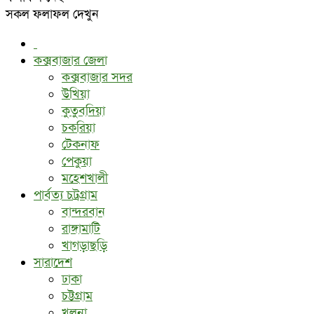
সকল ফলাফল দেখুন
কক্সবাজার জেলা
কক্সবাজার সদর
উখিয়া
কুতুবদিয়া
চকরিয়া
টেকনাফ
পেকুয়া
মহেশখালী
পার্বত্য চট্রগ্রাম
বান্দরবান
রাঙ্গামাটি
খাগড়াছড়ি
সারাদেশ
ঢাকা
চট্টগ্রাম
খুলনা