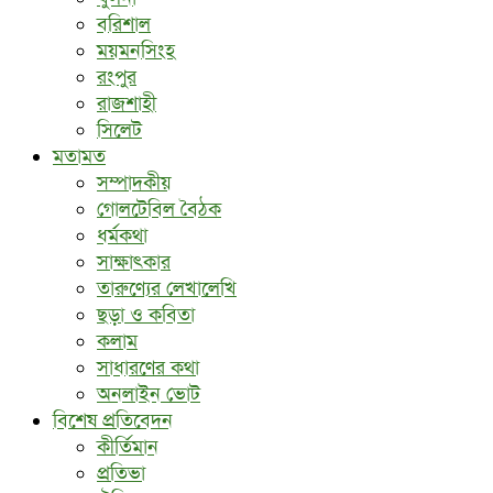
বরিশাল
ময়মনসিংহ
রংপুর
রাজশাহী
সিলেট
মতামত
সম্পাদকীয়
গোলটেবিল বৈঠক
ধর্মকথা
সাক্ষাৎকার
তারুণ্যের লেখালেখি
ছড়া ও কবিতা
কলাম
সাধারণের কথা
অনলাইন ভোট
বিশেষ প্রতিবেদন
কীর্তিমান
প্রতিভা