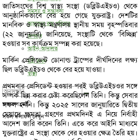
জাতিসংঘের বিশ্ব স্বাস্থ্য সংস্থা (ডব্লিউএইচও) থেকে
সমস্যা ও সম্ভাবনা
আনুষ্ঠানিকভাবে বের হয়ে গেছে যুক্তরাষ্ট্র। দেশটির
আমাদের রামু পরিবার
মানবিক ও স্বাস্থ্য মন্ত্রণালয় স্থানীয় সময় বৃহস্পতিবার
(২২ জানুয়ারি) জানিয়েছে, সংস্থাটি থেকে ‘বিচ্ছিন্ন’
অপরাধ
হওয়ার সব কার্যক্রম সম্পন্ন করা হয়েছে।
আইন-আদালত
মার্কিন প্রেসিডেন্ট ডোনাল্ড ট্রাম্পের দীর্ঘদিনের লক্ষ্য
মন্ত্রী কথন
ছিল ডব্লিউএইচও থেকে বের হয়ে যাওয়া।
স্বাস্থ্য
প্রথমবার প্রেসিডেন্ট হওয়ার পরই ডব্লিউএইচওর সঙ্গে
সম্পর্ক ছিন্ন করার চেষ্টা করেছিলেন তিনি। কিন্তু সেবার
সফল হননি। কিন্তু ২০২৫ সালের জানুয়ারিতে দ্বিতীয়
ফলাফল নেই
মেয়াদে ক্ষমতা গ্রহণের প্রথমদিনই এ নিয়ে নির্বাহী
সকল ফলাফল দেখুন
আদেশ জারি করেন তিনি। এতে করে আইনি মাধ্যমে
যুক্তরাষ্ট্রের এ সংস্থা থেকে বের হওয়ার ক্ষেত্র তৈরি হয়।