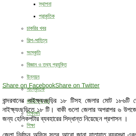
স্থাপনা
প্রাকৃতিক
চাকরির খবর
শিল্প-সাহিত্য
সংস্কৃতি
বিজ্ঞান ও তথ্য প্রযুক্তি
উন্নয়ন
Share on Facebook
Share on Twitter
সাংস্কৃতিক
বান্দরবানের নাইক্ষ্যংছড়ির ১৮ টিসহ জেলার মোট ১৮৬টি ভোটক
মানচিত্রে রামু
নাইক্ষ্যংছড়িতে ১৮ টি। বাকী গুলো জেলার অপরাপর ৬ উপজেলায়।
শিক্ষাঙ্গন
জন্য হেলিকপটার ব্যবহারের সিদ্ধান্ত নিয়েছেন প্রশাসন ।
শিক্ষা
জেলা নির্বাচন অফিস সূত্র আরো জানা যাতায়াত ব্যবস্থা এবং