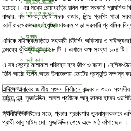
রামু তথ্য বাতায়ন
হয়েছে। এর মধ্যে রোয়াংছড়ির রনিন পাড়া সরকারি প্রাথমিক বিদ্
সমস্যা ও সম্ভাবনা
বাজার, বড় মদক, ছোট মদক বাজার, তিন্দু গ্রুপিং পাড়া সরকা
আলীকদমের কমচঙ ইয়ুংছা মাওরুম পাড়া সরকারি প্রাথমিক বিদ্
আমাদের রামু পরিবার
অপরাধ
এদিকে নাইক্ষ্যংছড়িতে সহকারী রিটার্নিং অফিসার ও নাইক্ষ্
আইন-আদালত
তন্মধ্যে ঝুঁকিপূর্ণ কেন্দ্র ১৮ টি । এখানে কক্ষ সংখ্যা-১০৪ 
মন্ত্রী কথন
এ সব কেন্দ্রে মালামাল পরিবহন হবে জীপ ও বাসে। হেলিকপ্টা
স্বাস্থ্য
তিনি আরো বলেন,অত্র উপজেলায় ভোটের প্রস্তুতি সম্পন্ন 
এদিকে এবারের জাতীয় সংসদ নির্বাচনে বান্দরবান ৩০০ সংসদী
সাঈদ মো. সুজাউদ্দিন, লাঙ্গল প্রতীকে আবু জাফর হাম্মদ ও
ফলাফল নেই
সকল ফলাফল দেখুন
স্থানীয় ভোটারদের মতে, প্রচার-প্রচারণায় তুলনামূলকভাবে এগ
প্রার্থী আবু সাঈদ মো. সুজাউদ্দিন শেষে এসে মাঠ কাঁপাচ্ছেন ।