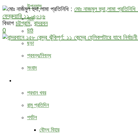
উপন্যাস
মোঃ নাজমুল হুদা,লামা প্রতিনিধি 
ফেব্রুয়ারি ১১, ২০২৬
আর্ট
বিভাগ
চট্টগ্রাম
,
বান্দরবন
0
চিঠি
ছড়া
প্রবন্ধ/নিবন্ধ
সংবাদ
বিবিধ
প্রধান খবর
রামু প্রতিদিন
পর্যটন
বৌদ্ধ ‍বিহার