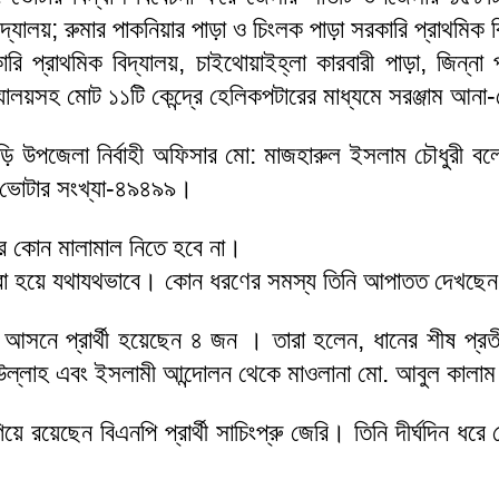
যালয়; রুমার পাকনিয়ার পাড়া ও চিংলক পাড়া সরকারি প্রাথমিক বি
রি প্রাথমিক বিদ্যালয়, চাইথোয়াইহ্লা কারবারী পাড়া, জিন্না 
যালয়সহ মোট ১১টি কেন্দ্রে হেলিকপটারের মাধ্যমে সরঞ্জাম আনা
যংছড়ি উপজেলা নির্বাহী অফিসার মো: মাজহারুল ইসলাম চৌধুরী ব
টি। ভোটার সংখ্যা-৪৯৪৯৯।
রে কোন মালামাল নিতে হবে না।
করা হয়ে যথাযথভাবে। কোন ধরণের সমস্য তিনি আপাতত দেখছে
য় আসনে প্রার্থী হয়েছেন ৪ জন । তারা হলেন, ধানের শীষ প্রত
য়ালীউল্লাহ এবং ইসলামী আন্দোলন থেকে মাওলানা মো. আবুল কা
িয়ে রয়েছেন বিএনপি প্রার্থী সাচিংপ্রু জেরি। তিনি দীর্ঘদিন 