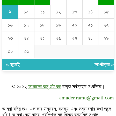
৯
১০
১১
১২
১৩
১৪
১৫
১৬
১৭
১৮
১৯
২০
২১
২২
২৩
২৪
২৫
২৬
২৭
২৮
২৯
৩০
৩১
« জুলাই
সেপ্টেম্বর »
© ২০২২
আমাদের রামু ডট কম
কতৃক সর্বস্বত্ব সংরক্ষিত।
amader.ramu@gmail.com
আমরা রাষ্ট্র তথা এলাকার উন্নয়ন, সমস্যা এবং সম্ভাবনার কথা তুলে
ধরি। আমরা কেউ কারো প্রতিপক্ষ নই কিন্তু বস্তুনিষ্ঠ সংবাদ