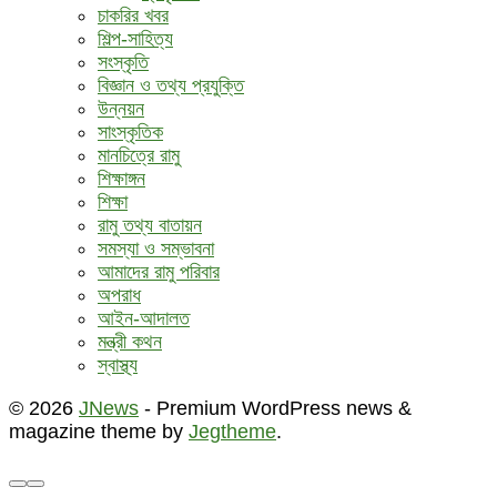
চাকরির খবর
শিল্প-সাহিত্য
সংস্কৃতি
বিজ্ঞান ও তথ্য প্রযুক্তি
উন্নয়ন
সাংস্কৃতিক
মানচিত্রে রামু
শিক্ষাঙ্গন
শিক্ষা
রামু তথ্য বাতায়ন
সমস্যা ও সম্ভাবনা
আমাদের রামু পরিবার
অপরাধ
আইন-আদালত
মন্ত্রী কথন
স্বাস্থ্য
© 2026
JNews
- Premium WordPress news &
magazine theme by
Jegtheme
.