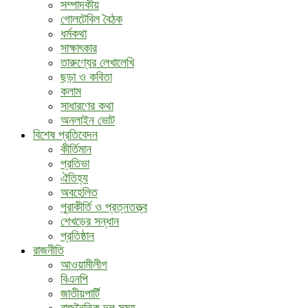
সম্পাদকীয়
গোলটেবিল বৈঠক
ধর্মকথা
সাক্ষাৎকার
তারুণ্যের লেখালেখি
ছড়া ও কবিতা
কলাম
সাধারণের কথা
অনলাইন ভোট
বিশেষ প্রতিবেদন
কীর্তিমান
প্রতিভা
ঐতিহ্য
অবহেলিত
পুরাকীর্তি ও প্রত্নতত্ত্ব
শেখড়ের সন্ধান
প্রতিষ্ঠান
রাজনীতি
আওয়ামীলীগ
বিএনপি
জাতীয়পার্টি
রাজনৈতিক দল সমূহ