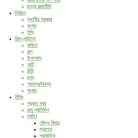
ছাত্র রাজনীতি
নির্বাচন
স্থানীয় সরকার
সংসদ
ইসি
শিল্প-সাহিত্য
কবিতা
গল্প
উপন্যাস
আর্ট
চিঠি
ছড়া
প্রবন্ধ/নিবন্ধ
সংবাদ
বিবিধ
প্রধান খবর
রামু প্রতিদিন
পর্যটন
বৌদ্ধ ‍বিহার
স্থাপনা
প্রাকৃতিক