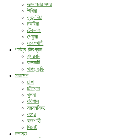
কক্সবাজার সদর
উখিয়া
কুতুবদিয়া
চকরিয়া
টেকনাফ
পেকুয়া
মহেশখালী
পার্বত্য চট্রগ্রাম
বান্দরবান
রাঙ্গামাটি
খাগড়াছড়ি
সারাদেশ
ঢাকা
চট্টগ্রাম
খুলনা
বরিশাল
ময়মনসিংহ
রংপুর
রাজশাহী
সিলেট
মতামত