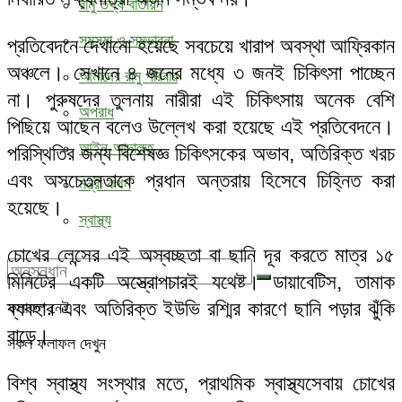
রামু তথ্য বাতায়ন
সমস্যা ও সম্ভাবনা
প্রতিবেদনে দেখানো হয়েছে সবচেয়ে খারাপ অবস্থা আফ্রিকান
অঞ্চলে। সেখানে ৪ জনের মধ্যে ৩ জনই চিকিৎসা পাচ্ছেন
আমাদের রামু পরিবার
না। পুরুষদের তুলনায় নারীরা এই চিকিৎসায় অনেক বেশি
অপরাধ
পিছিয়ে আছেন বলেও উল্লেখ করা হয়েছে এই প্রতিবেদনে।
আইন-আদালত
পরিস্থিতির জন্য বিশেষজ্ঞ চিকিৎসকের অভাব, অতিরিক্ত খরচ
এবং অসচেতনতাকে প্রধান অন্তরায় হিসেবে চিহ্নিত করা
মন্ত্রী কথন
হয়েছে।
স্বাস্থ্য
চোখের লেন্সের এই অস্বচ্ছতা বা ছানি দূর করতে মাত্র ১৫
মিনিটের একটি অস্ত্রোপচারই যথেষ্ট। ডায়াবেটিস, তামাক
ব্যবহার এবং অতিরিক্ত ইউভি রশ্মির কারণে ছানি পড়ার ঝুঁকি
ফলাফল নেই
বাড়ে।
সকল ফলাফল দেখুন
বিশ্ব স্বাস্থ্য সংস্থার মতে, প্রাথমিক স্বাস্থ্যসেবায় চোখের