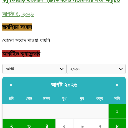
আগস্ট ৪, ২০২৬
জনপ্রিয় সংবাদ
কোনো সংবাদ পাওয়া যায়নি
আর্কাইভ ক্যালেন্ডার
আগষ্ট ২০২৬
«
»
রবি
সোম
মঙ্গল
বুধ
বৃহ
শুক্র
শনি
১
২
৩
৪
৫
৬
৭
৮