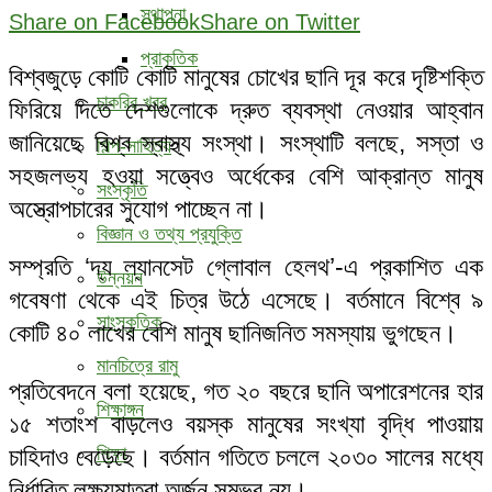
স্থাপনা
Share on Facebook
Share on Twitter
প্রাকৃতিক
বিশ্বজুড়ে কোটি কোটি মানুষের চোখের ছানি দূর করে দৃষ্টিশক্তি
চাকরির খবর
ফিরিয়ে দিতে দেশগুলোকে দ্রুত ব্যবস্থা নেওয়ার আহ্বান
জানিয়েছে বিশ্ব স্বাস্থ্য সংস্থা। সংস্থাটি বলছে, সস্তা ও
শিল্প-সাহিত্য
সহজলভ্য হওয়া সত্ত্বেও অর্ধেকের বেশি আক্রান্ত মানুষ
সংস্কৃতি
অস্ত্রোপচারের সুযোগ পাচ্ছেন না।
বিজ্ঞান ও তথ্য প্রযুক্তি
সম্প্রতি ‘দ্য ল্যানসেট গ্লোবাল হেলথ’-এ প্রকাশিত এক
উন্নয়ন
গবেষণা থেকে এই চিত্র উঠে এসেছে। বর্তমানে বিশ্বে ৯
সাংস্কৃতিক
কোটি ৪০ লাখের বেশি মানুষ ছানিজনিত সমস্যায় ভুগছেন।
মানচিত্রে রামু
প্রতিবেদনে বলা হয়েছে, গত ২০ বছরে ছানি অপারেশনের হার
শিক্ষাঙ্গন
১৫ শতাংশ বাড়লেও বয়স্ক মানুষের সংখ্যা বৃদ্ধি পাওয়ায়
চাহিদাও বেড়েছে। বর্তমান গতিতে চললে ২০৩০ সালের মধ্যে
শিক্ষা
নির্ধারিত লক্ষ্যমাত্রা অর্জন সম্ভব নয়।