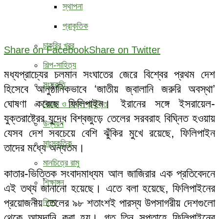
স্থাপনা
প্রাকৃতিক
চাকরির খবর
Share on Facebook
Share on Twitter
শিল্প-সাহিত্য
মধ্যপ্রাচ্যের চলমান সংঘাতের জেরে বিশ্বের প্রথম দেশ
সংস্কৃতি
হিসেবে আনুষ্ঠানিকভাবে ‘জাতীয় জ্বালানি জরুরি অবস্থা’
ঘোষণা করেছে ফিলিপাইন। ইরানের সঙ্গে ইসরায়েল-
বিজ্ঞান ও তথ্য প্রযুক্তি
যুক্তরাষ্ট্রের যুদ্ধে বিশ্বজুড়ে তেলের সরবরাহ বিঘ্নিত হওয়ায়
উন্নয়ন
যেসব দেশ সবচেয়ে বেশি ঝুঁকির মুখে রয়েছে, ফিলিপাইন
সাংস্কৃতিক
তাদের মধ্যে অন্যতম।
মানচিত্রে রামু
কাতার-ভিত্তিক সংবাদমাধ্যম আল জাজিরার এক প্রতিবেদনে
শিক্ষাঙ্গন
এই তথ্য জানানো হয়েছে। এতে বলা হয়েছে, ফিলিপাইনের
প্রয়োজনীয় তেলের ৯৮ শতাংশই পারস্য উপসাগরীয় দেশগুলো
শিক্ষা
থেকে আমদানি করা হয়। গত তিন সপ্তাহে ফিলিপাইনের