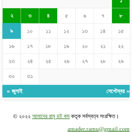
১
২
৩
৪
৫
৬
৭
৮
৯
১০
১১
১২
১৩
১৪
১৫
১৬
১৭
১৮
১৯
২০
২১
২২
২৩
২৪
২৫
২৬
২৭
২৮
২৯
৩০
৩১
« জুলাই
সেপ্টেম্বর »
© ২০২২
আমাদের রামু ডট কম
কতৃক সর্বস্বত্ব সংরক্ষিত।
amader.ramu@gmail.com