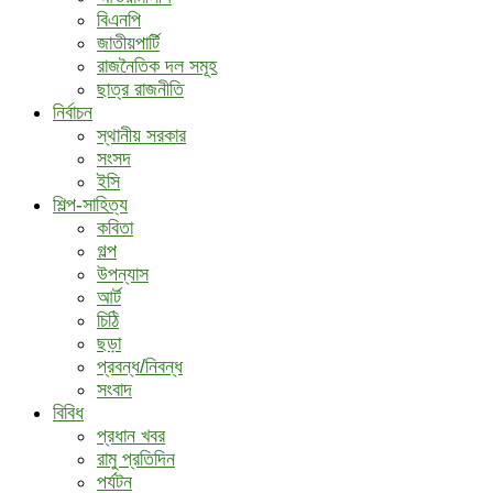
বিএনপি
জাতীয়পার্টি
রাজনৈতিক দল সমূহ
ছাত্র রাজনীতি
নির্বাচন
স্থানীয় সরকার
সংসদ
ইসি
শিল্প-সাহিত্য
কবিতা
গল্প
উপন্যাস
আর্ট
চিঠি
ছড়া
প্রবন্ধ/নিবন্ধ
সংবাদ
বিবিধ
প্রধান খবর
রামু প্রতিদিন
পর্যটন