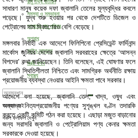
রামু তথ্য বাতায়ন
সাধারণ মানুষ কয়েক দফা জ্বালানি তেলের মূল্যবৃদ্ধির কবলে
সমস্যা ও সম্ভাবনা
পড়েছে। যুদ্ধ শুরু হওয়ার পর থেকে দেশটিতে ডিজেল ও
পেট্রোলের দাম দ্বিগুণেরও বেশি বেড়েছে।
আমাদের রামু পরিবার
অপরাধ
মঙ্গলবার নির্বাহী এক আদেশে ফিলিপিনো প্রেসিডেন্ট ফার্দিনান্দ
আইন-আদালত
মার্কোস জুনিয়র দেশের জ্বালানি সরবরাহের ক্ষেত্রে ‘আসন্ন
বিপদের’ কথা জানিয়েছেন। তিনি বলেছেন, এই ঘোষণার ফলে
মন্ত্রী কথন
জ্বালানি স্থিতিশীলতা নিশ্চিতে এবং সামগ্রিক অর্থনীতি রক্ষায়
স্বাস্থ্য
প্রয়োজনীয় ব্যবস্থা নেওয়ার আইনি ক্ষমতা পাবে সরকার।
আদেশে বলা হয়েছে, জ্বালানি তেল, খাদ্য, ওষুধ এবং
অন্যান্য নিত্যপ্রয়োজনীয় পণ্যের সুশৃঙ্খল বণ্টন তদারকি
ফলাফল নেই
করতে একটি কমিটি গঠন করা হয়েছে। এছাড়া মজুত বাড়ানোর
সকল ফলাফল দেখুন
জন্য সরাসরি জ্বালানি ও পেট্রোলিয়াম পণ্য কেনার ক্ষমতা
সরকারকে দেওয়া হয়েছে।