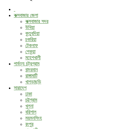
কক্সবাজার জেলা
কক্সবাজার সদর
উখিয়া
কুতুবদিয়া
চকরিয়া
টেকনাফ
পেকুয়া
মহেশখালী
পার্বত্য চট্রগ্রাম
বান্দরবান
রাঙ্গামাটি
খাগড়াছড়ি
সারাদেশ
ঢাকা
চট্টগ্রাম
খুলনা
বরিশাল
ময়মনসিংহ
রংপুর