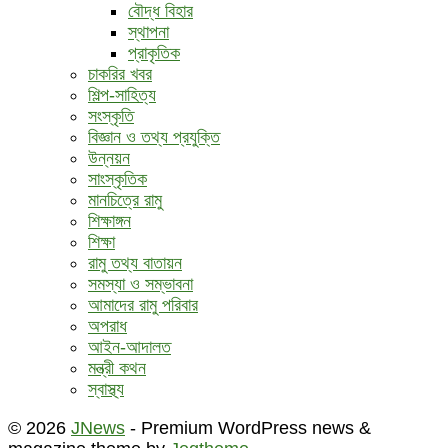
বৌদ্ধ ‍বিহার
স্থাপনা
প্রাকৃতিক
চাকরির খবর
শিল্প-সাহিত্য
সংস্কৃতি
বিজ্ঞান ও তথ্য প্রযুক্তি
উন্নয়ন
সাংস্কৃতিক
মানচিত্রে রামু
শিক্ষাঙ্গন
শিক্ষা
রামু তথ্য বাতায়ন
সমস্যা ও সম্ভাবনা
আমাদের রামু পরিবার
অপরাধ
আইন-আদালত
মন্ত্রী কথন
স্বাস্থ্য
© 2026
JNews
- Premium WordPress news &