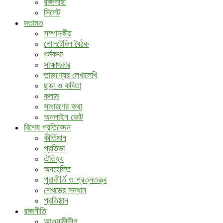
রাজশাহী
সিলেট
মতামত
সম্পাদকীয়
গোলটেবিল বৈঠক
ধর্মকথা
সাক্ষাৎকার
তারুণ্যের লেখালেখি
ছড়া ও কবিতা
কলাম
সাধারণের কথা
অনলাইন ভোট
বিশেষ প্রতিবেদন
কীর্তিমান
প্রতিভা
ঐতিহ্য
অবহেলিত
পুরাকীর্তি ও প্রত্নতত্ত্ব
শেখড়ের সন্ধান
প্রতিষ্ঠান
রাজনীতি
আওয়ামীলীগ