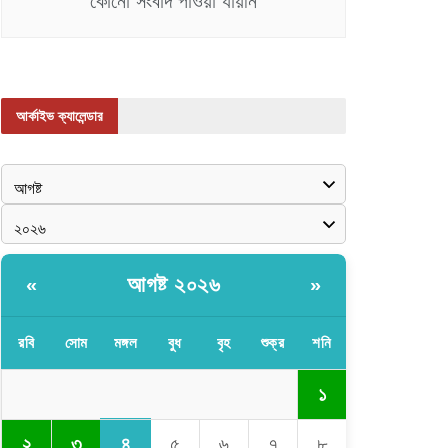
কোনো সংবাদ পাওয়া যায়নি
আর্কাইভ ক্যালেন্ডার
আগষ্ট ২০২৬
«
»
রবি
সোম
মঙ্গল
বুধ
বৃহ
শুক্র
শনি
১
৪
২
৩
৫
৬
৭
৮