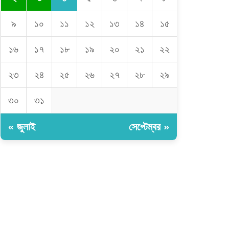
৯
১০
১১
১২
১৩
১৪
১৫
১৬
১৭
১৮
১৯
২০
২১
২২
২৩
২৪
২৫
২৬
২৭
২৮
২৯
৩০
৩১
« জুলাই
সেপ্টেম্বর »