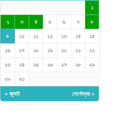
১
২
৩
৪
৫
৬
৭
৮
৯
১০
১১
১২
১৩
১৪
১৫
১৬
১৭
১৮
১৯
২০
২১
২২
২৩
২৪
২৫
২৬
২৭
২৮
২৯
৩০
৩১
« জুলাই
সেপ্টেম্বর »