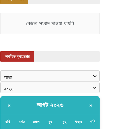
কোনো সংবাদ পাওয়া যায়নি
আর্কাইভ ক্যালেন্ডার
আগষ্ট ২০২৬
«
»
রবি
সোম
মঙ্গল
বুধ
বৃহ
শুক্র
শনি