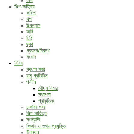
ইসি
শিল্প-সাহিত্য
কবিতা
গল্প
উপন্যাস
আর্ট
চিঠি
ছড়া
প্রবন্ধ/নিবন্ধ
সংবাদ
বিবিধ
প্রধান খবর
রামু প্রতিদিন
পর্যটন
বৌদ্ধ ‍বিহার
স্থাপনা
প্রাকৃতিক
চাকরির খবর
শিল্প-সাহিত্য
সংস্কৃতি
বিজ্ঞান ও তথ্য প্রযুক্তি
উন্নয়ন