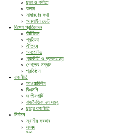
ছড়া ও কবিতা
কলাম
সাধারণের কথা
অনলাইন ভোট
বিশেষ প্রতিবেদন
কীর্তিমান
প্রতিভা
ঐতিহ্য
অবহেলিত
পুরাকীর্তি ও প্রত্নতত্ত্ব
শেখড়ের সন্ধান
প্রতিষ্ঠান
রাজনীতি
আওয়ামীলীগ
বিএনপি
জাতীয়পার্টি
রাজনৈতিক দল সমূহ
ছাত্র রাজনীতি
নির্বাচন
স্থানীয় সরকার
সংসদ