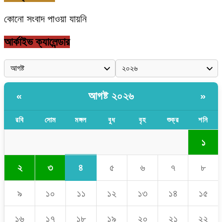
কোনো সংবাদ পাওয়া যায়নি
আর্কাইভ ক্যালেন্ডার
আগষ্ট ২০২৬
«
»
রবি
সোম
মঙ্গল
বুধ
বৃহ
শুক্র
শনি
১
৪
২
৩
৫
৬
৭
৮
৯
১০
১১
১২
১৩
১৪
১৫
১৬
১৭
১৮
১৯
২০
২১
২২