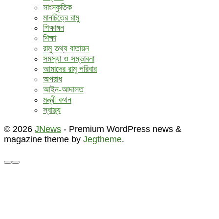
সাংস্কৃতিক
মানচিত্রে রামু
শিক্ষাঙ্গন
শিক্ষা
রামু তথ্য বাতায়ন
সমস্যা ও সম্ভাবনা
আমাদের রামু পরিবার
অপরাধ
আইন-আদালত
মন্ত্রী কথন
স্বাস্থ্য
© 2026
JNews
- Premium WordPress news &
magazine theme by
Jegtheme
.