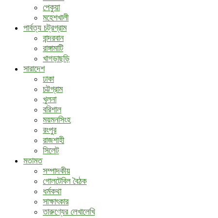
পেকুয়া
মহেশখালী
পার্বত্য চট্রগ্রাম
বান্দরবান
রাঙ্গামাটি
খাগড়াছড়ি
সারাদেশ
ঢাকা
চট্টগ্রাম
খুলনা
বরিশাল
ময়মনসিংহ
রংপুর
রাজশাহী
সিলেট
মতামত
সম্পাদকীয়
গোলটেবিল বৈঠক
ধর্মকথা
সাক্ষাৎকার
তারুণ্যের লেখালেখি