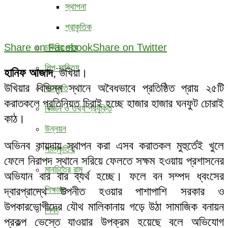
স্থাপনা
প্রাকৃতিক
Share on Facebook
Share on Twitter
চাকরির খবর
শিল্প-সাহিত্য
হানিফ আজাদ
, উখিয়া।
উখিয়ার বিভিন্ন স্থানে অবৈধভাবে প্রতিষ্ঠিত প্রায় ২৫টি
সংস্কৃতি
করাতকলে প্রতিনিয়ত চিরাই হচ্ছে হাজার হাজার ঘনফুট চোরাই
বিজ্ঞান ও তথ্য প্রযুক্তি
কাঠ।
উন্নয়ন
অভিনব কায়দায় স্থাপন করা এসব করাতকল মুহুর্তেই খুলে
সাংস্কৃতিক
ফেলে নিরাপদ স্থানে সরিয়ে ফেলতে সক্ষম হওয়ায় প্রশাসনের
মানচিত্রে রামু
অভিযান বার বার ব্যর্থ হচ্ছে। ফলে বন সম্পদ ধ্বংসের
দ্বারপ্রান্থে উপনীত হওয়ার পাশাপাশি সরকার ও
শিক্ষাঙ্গন
উপকারভোগীদের যৌথ মালিকানায় গড়ে উঠা সামাজিক বনায়ন
শিক্ষা
প্রকল্প ভেস্তে যাওয়ার উপক্রম হয়েছে বলে অভিযোগ