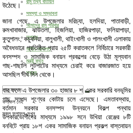
রামু তথ্য বাতায়ন
উঠেছে।
সমস্যা ও সম্ভাবনা
জানা গেছে, এ উপজেলার মরিচ্যা, হলদিয়া, পাতাবাড়ী,
আমাদের রামু পরিবার
রুমখাবাজার, ঝাউতলা, হিজলিয়া, হাজিরপাড়া, ফলিয়াপাড়া,
অপরাধ
কুতুপালং, কচুবনিয়া, বালুখালী, থাইংখালী ও পালংখালী এলাকায়
অবৈধভাবে প্রতিষ্ঠিত প্রায় ২৫টি করাতকলে নির্বিচারে সরকারী
আইন-আদালত
বনসম্পদ ও সামাজিক বনায়ন প্রকল্পের বেড়ে উঠা মূল্যবান
মন্ত্রী কথন
গাছ-গাছালি লুটপাটের মাধ্যমে চেরাই করে বাজারজাত হয়ে
স্বাস্থ্য
আসছিল দীর্ঘ দিন থেকে।
যার ফলে এ উপজেলার ৩০ হাজার ৮ শ একর সরকারি বনভূমির
গাছ সম্পদ শূণ্যের কোটায় চলে এসেছে। এমতাবস্থায়,
ফলাফল নেই
বর্তমান সরকার বনসম্পদ উন্নয়নে বিকল্প পন্থায়
সকল ফলাফল দেখুন
উপকারভোগীদের মাধ্যমে ১৯৯৮ সনে উখিয়া রেঞ্জের ৮টি
বনবিটে প্রায় ১৮শ একর সামাজিক বনায়ন প্রকল্প বাস্তবায়ন