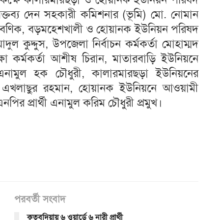
ে বক্তব্য দেন সহকারী কমিশনার (ভূমি) মো. নোমান
দ্র বণিক, বড়মহেশখালী ও হোয়ানক ইউনিয়ন পরিষদ
া রিয়াদুল কুদ্দুস, উপজেলা নির্বাচন কর্মকর্তা মোহাম্মদ
ষা কর্মকর্তা আশীষ চিরান, মাতারবাড়ি ইউনিয়নে
ী এনামুল হক চৌধুরী, কালারমারছড়া ইউনিয়নের
্থী এখলাছুর রহমান, হোয়ানক ইউনিয়নে আওয়ামী
এনপির প্রার্থী এনামুল করিম চৌধুরী প্রমুখ।
পরবর্তী সংবাদ
কুতুবদিয়ায় ৬ ওয়ার্ডে ৬ নারী প্রার্থী