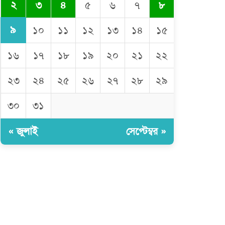
২
৩
৪
৫
৬
৭
৮
৯
১০
১১
১২
১৩
১৪
১৫
১৬
১৭
১৮
১৯
২০
২১
২২
২৩
২৪
২৫
২৬
২৭
২৮
২৯
৩০
৩১
« জুলাই
সেপ্টেম্বর »