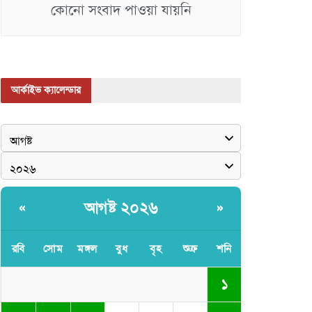
কোনো সংবাদ পাওয়া যায়নি
আর্কাইভ ক্যালেন্ডার
আগষ্ট ২০২৬
«
»
রবি
সোম
মঙ্গল
বুধ
বৃহ
শুক্র
শনি
১