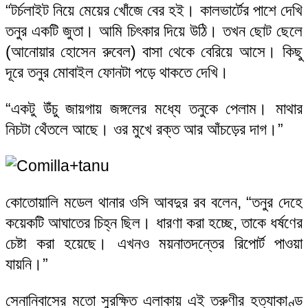
“টর্চলাইট নিয়ে মেয়ের খোঁজে বের হই। কালভার্টের পাশে দেখি
তনুর একটি জুতা। আমি চিৎকার দিয়ে উঠি। তখন ছোট ছেলে
(আনোয়ার হোসেন রুবেল) বাসা থেকে বেরিয়ে আসে। কিছু
দূরে তনুর মোবাইল ফোনটা পড়ে থাকতে দেখি।
“একটু উঁচু জায়গায় জঙ্গলের মধ্যে তনুকে পেলাম। মাথার
নিচটা থেঁতলে আছে। ওর মুখে রক্ত আর আঁচড়ের দাগ।”
কোতোয়ালি মডেল থানার ওসি আবদুর রব বলেন, “তনুর দেহে
কয়েকটি আঘাতের চিহ্ন ছিল। ধারণা করা হচ্ছে, তাকে ধর্ষণের
চেষ্টা করা হয়েছে। এখনও ময়নাতদন্তের রিপোর্ট পাওয়া
যায়নি।”
সেনানিবাসের মতো সুরক্ষিত এলাকায় এই তরুণীর হত্যাকাণ্ড