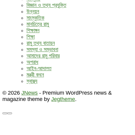
বিজ্ঞান ও তথ্য প্রযুক্তি
উন্নয়ন
সাংস্কৃতিক
মানচিত্রে রামু
শিক্ষাঙ্গন
শিক্ষা
রামু তথ্য বাতায়ন
সমস্যা ও সম্ভাবনা
আমাদের রামু পরিবার
অপরাধ
আইন-আদালত
মন্ত্রী কথন
স্বাস্থ্য
© 2026
JNews
- Premium WordPress news &
magazine theme by
Jegtheme
.