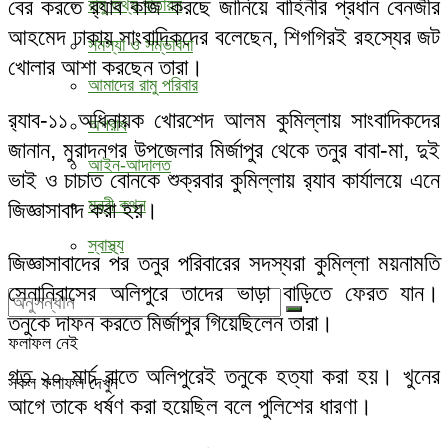
বের করতে র‌্যাব কাজ করছে জানিয়ে বাহিনীর প্রধান বেনজীর
রামু তথ্য বাতায়ন
আহমেদ ঢাকায় সাংবাদিকদের বলেছেন, শিগগিরই রহস্যের জট
সমস্যা ও সম্ভাবনা
খোলার আশা করছেন তারা।
আমাদের রামু পরিবার
র‌্যাব-১১ অধিনায়ক খোরশেদ আলম কুমিল্লায় সাংবাদিকদের
অপরাধ
জানান, মুরাদনগর উপজেলার মির্জাপুর থেকে তনুর বাবা-মা, দুই
আইন-আদালত
ভাই ও চাচাত বোনকে শুক্রবার কুমিল্লায় র‌্যাব কার্যালয়ে এনে
মন্ত্রী কথন
জিজ্ঞাসাবাদ করা হয়।
স্বাস্থ্য
জিজ্ঞাসাবাদের পর তনুর পরিবারের সদস্যরা কুমিল্লা ময়নামতি
সেনানিবাসের অলিপুরে তাদের ভাড়া বাড়িতে ফেরত যান।
তনুকে দাফন করতে মির্জাপুর গিয়েছিলেন তারা।
ফলাফল নেই
গত ২০ মার্চ রাতে অলিপুরেই তনুকে হত্যা করা হয়। খুনের
সকল ফলাফল দেখুন
আগে তাকে ধর্ষণ করা হয়েছিল বলে পুলিশের ধারণা।