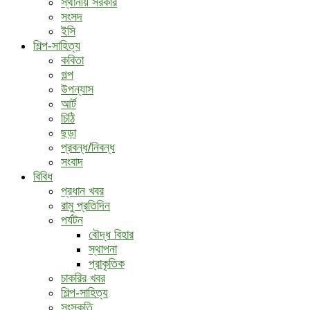
স্থানীয় সরকার
সংসদ
ইসি
শিল্প-সাহিত্য
কবিতা
গল্প
উপন্যাস
আর্ট
চিঠি
ছড়া
প্রবন্ধ/নিবন্ধ
সংবাদ
বিবিধ
প্রধান খবর
রামু প্রতিদিন
পর্যটন
বৌদ্ধ ‍বিহার
স্থাপনা
প্রাকৃতিক
চাকরির খবর
শিল্প-সাহিত্য
সংস্কৃতি