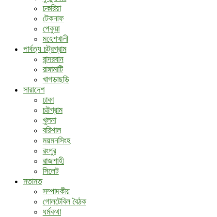
চকরিয়া
টেকনাফ
পেকুয়া
মহেশখালী
পার্বত্য চট্রগ্রাম
বান্দরবান
রাঙ্গামাটি
খাগড়াছড়ি
সারাদেশ
ঢাকা
চট্টগ্রাম
খুলনা
বরিশাল
ময়মনসিংহ
রংপুর
রাজশাহী
সিলেট
মতামত
সম্পাদকীয়
গোলটেবিল বৈঠক
ধর্মকথা