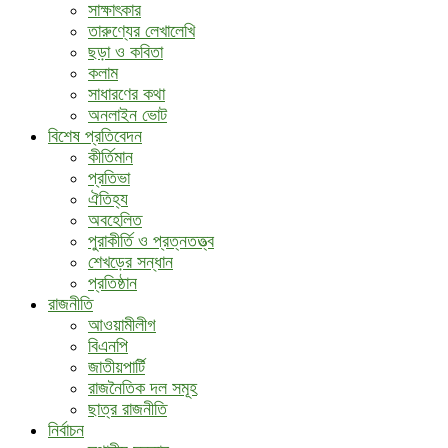
সাক্ষাৎকার
তারুণ্যের লেখালেখি
ছড়া ও কবিতা
কলাম
সাধারণের কথা
অনলাইন ভোট
বিশেষ প্রতিবেদন
কীর্তিমান
প্রতিভা
ঐতিহ্য
অবহেলিত
পুরাকীর্তি ও প্রত্নতত্ত্ব
শেখড়ের সন্ধান
প্রতিষ্ঠান
রাজনীতি
আওয়ামীলীগ
বিএনপি
জাতীয়পার্টি
রাজনৈতিক দল সমূহ
ছাত্র রাজনীতি
নির্বাচন