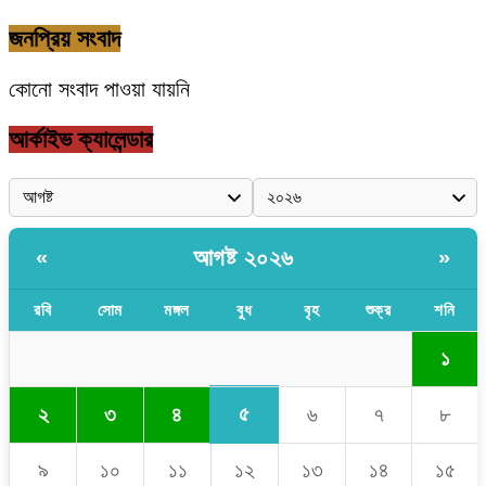
জনপ্রিয় সংবাদ
কোনো সংবাদ পাওয়া যায়নি
আর্কাইভ ক্যালেন্ডার
আগষ্ট ২০২৬
«
»
রবি
সোম
মঙ্গল
বুধ
বৃহ
শুক্র
শনি
১
৫
২
৩
৪
৬
৭
৮
৯
১০
১১
১২
১৩
১৪
১৫