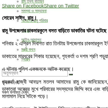
রামু তথ্য বাতায়ন
Share on Facebook
Share on Twitter
সমস্যা ও সম্ভাবনা
সোয়েব সাঈদ, রামু।
আমাদের রামু পরিবার
রামু উপজেলার চাকমারকুলে বসত বাড়িতে ডাকাতির ঘটনা ঘটেছে
অপরাধ
আইন-আদালত
শনিবার ২ এপ্রিল দিবাগত রাত তিনটায় উপজেলার চাকমারকুল ই
মন্ত্রী কথন
ডাকাতের মারধরের শিকার হয়েছেন, গৃহকর্তা ও দশম শ্রণি পড়ুয়
স্বাস্থ্য
এ ঘটনায় পুলিশ একজনকে আটক করেছে।
গৃহকর্তা হাজ্বী আবদুল মতলব আমাদের রামু কে জানিয়েছে
ফলাফল নেই
ডাকাতরা অস্ত্রের মুখে পরিবারের সদস্যদের জিম্মি করে এবং বা
সকল ফলাফল দেখুন
মালামাল নিয়ে সটকে পড়ে।