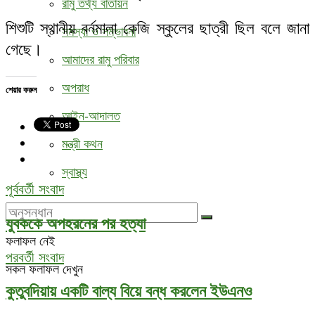
রামু তথ্য বাতায়ন
শিশুটি স্থানীয় বর্নমালা কেজি স্কুলের ছাত্রী ছিল বলে জানা
সমস্যা ও সম্ভাবনা
গেছে।
আমাদের রামু পরিবার
অপরাধ
শেয়ার করুন
আইন-আদালত
মন্ত্রী কথন
স্বাস্থ্য
পূর্ববর্তী সংবাদ
যুবককে অপহরনের পর হত্যা
ফলাফল নেই
পরবর্তী সংবাদ
সকল ফলাফল দেখুন
কুতুবদিয়ায় একটি বাল্য বিয়ে বন্ধ করলেন ইউএনও