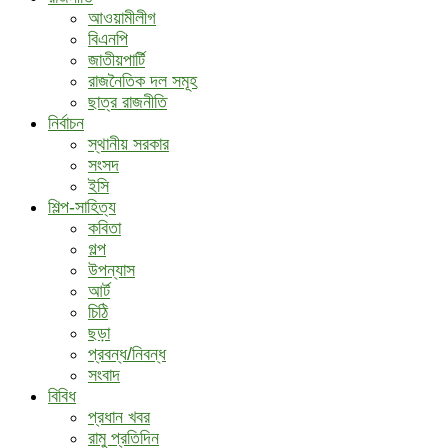
আওয়ামীলীগ
বিএনপি
জাতীয়পার্টি
রাজনৈতিক দল সমূহ
ছাত্র রাজনীতি
নির্বাচন
স্থানীয় সরকার
সংসদ
ইসি
শিল্প-সাহিত্য
কবিতা
গল্প
উপন্যাস
আর্ট
চিঠি
ছড়া
প্রবন্ধ/নিবন্ধ
সংবাদ
বিবিধ
প্রধান খবর
রামু প্রতিদিন