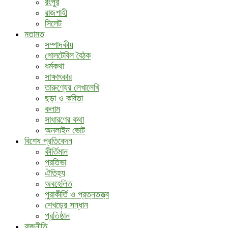
রংপুর
রাজশাহী
সিলেট
মতামত
সম্পাদকীয়
গোলটেবিল বৈঠক
ধর্মকথা
সাক্ষাৎকার
তারুণ্যের লেখালেখি
ছড়া ও কবিতা
কলাম
সাধারণের কথা
অনলাইন ভোট
বিশেষ প্রতিবেদন
কীর্তিমান
প্রতিভা
ঐতিহ্য
অবহেলিত
পুরাকীর্তি ও প্রত্নতত্ত্ব
শেখড়ের সন্ধান
প্রতিষ্ঠান
রাজনীতি