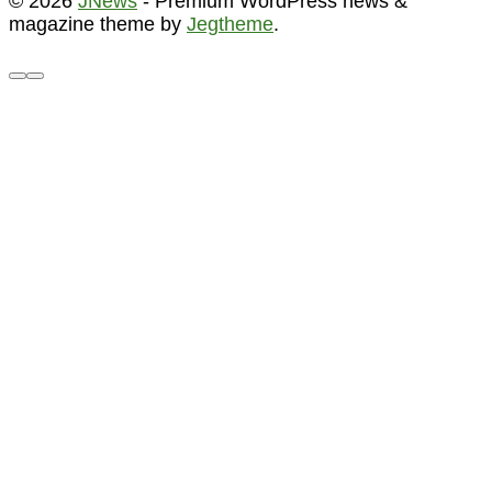
© 2026
JNews
- Premium WordPress news &
magazine theme by
Jegtheme
.