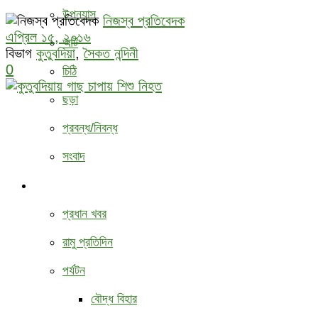
উপন্যাস
নিজস্ব প্রতিবেদক
এপ্রিল ১৫, ২০১৬
আর্ট
বিভাগ
কুতুবদিয়া
,
সৈকত নন্দিনী
0
চিঠি
ছড়া
প্রবন্ধ/নিবন্ধ
সংবাদ
বিবিধ
প্রধান খবর
রামু প্রতিদিন
পর্যটন
বৌদ্ধ ‍বিহার