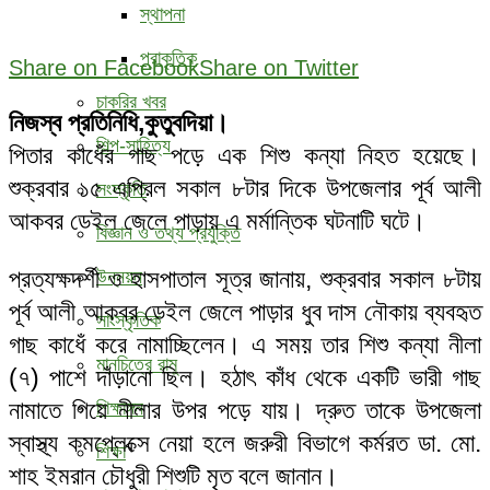
স্থাপনা
প্রাকৃতিক
Share on Facebook
Share on Twitter
চাকরির খবর
নিজস্ব প্রতিনিধি,কুতুবদিয়া।
শিল্প-সাহিত্য
পিতার কাধেঁর গাছ পড়ে এক শিশু কন্যা নিহত হয়েছে।
শুক্রবার ১৫ এপ্রিল সকাল ৮টার দিকে উপজেলার পূর্ব আলী
সংস্কৃতি
আকবর ডেইল জেলে পাড়ায় এ মর্মান্তিক ঘটনাটি ঘটে।
বিজ্ঞান ও তথ্য প্রযুক্তি
প্রত্যক্ষদর্শী ও হাসপাতাল সূত্র জানায়, শুক্রবার সকাল ৮টায়
উন্নয়ন
পূর্ব আলী আকবর ডেইল জেলে পাড়ার ধুব দাস নৌকায় ব্যবহৃত
সাংস্কৃতিক
গাছ কাধেঁ করে নামাচ্ছিলেন। এ সময় তার শিশু কন্যা নীলা
মানচিত্রে রামু
(৭) পাশে দাঁড়ানো ছিল। হঠাৎ কাঁধ থেকে একটি ভারী গাছ
নামাতে গিয়ে নীলার উপর পড়ে যায়। দ্রুত তাকে উপজেলা
শিক্ষাঙ্গন
স্বাস্থ্য কমপ্লেক্সে নেয়া হলে জরুরী বিভাগে কর্মরত ডা. মো.
শিক্ষা
শাহ ইমরান চৌধুরী শিশুটি মৃত বলে জানান।