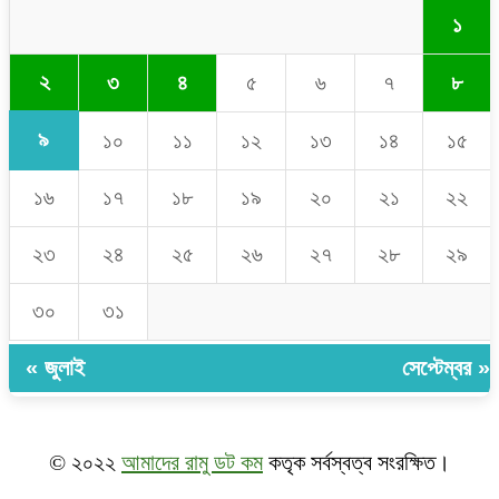
১
২
৩
৪
৫
৬
৭
৮
৯
১০
১১
১২
১৩
১৪
১৫
১৬
১৭
১৮
১৯
২০
২১
২২
২৩
২৪
২৫
২৬
২৭
২৮
২৯
৩০
৩১
« জুলাই
সেপ্টেম্বর »
© ২০২২
আমাদের রামু ডট কম
কতৃক সর্বস্বত্ব সংরক্ষিত।