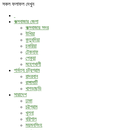
সকল ফলাফল দেখুন
কক্সবাজার জেলা
কক্সবাজার সদর
উখিয়া
কুতুবদিয়া
চকরিয়া
টেকনাফ
পেকুয়া
মহেশখালী
পার্বত্য চট্রগ্রাম
বান্দরবান
রাঙ্গামাটি
খাগড়াছড়ি
সারাদেশ
ঢাকা
চট্টগ্রাম
খুলনা
বরিশাল
ময়মনসিংহ