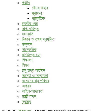
পর্যটন
বৌদ্ধ ‍বিহার
স্থাপনা
প্রাকৃতিক
চাকরির খবর
শিল্প-সাহিত্য
সংস্কৃতি
বিজ্ঞান ও তথ্য প্রযুক্তি
উন্নয়ন
সাংস্কৃতিক
মানচিত্রে রামু
শিক্ষাঙ্গন
শিক্ষা
রামু তথ্য বাতায়ন
সমস্যা ও সম্ভাবনা
আমাদের রামু পরিবার
অপরাধ
আইন-আদালত
মন্ত্রী কথন
স্বাস্থ্য