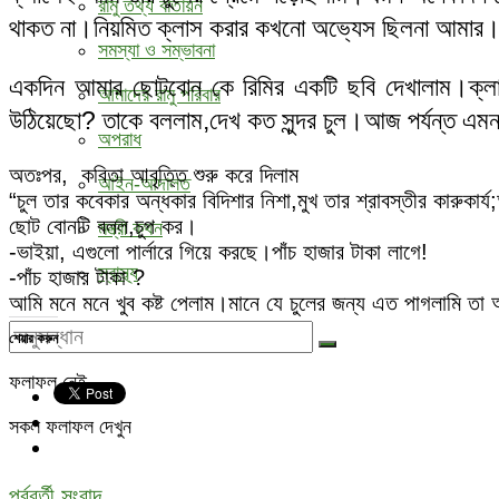
রামু তথ্য বাতায়ন
থাকত না।নিয়মিত ক্লাস করার কখনো অভ্যেস ছিলনা আমার।কিন্
সমস্যা ও সম্ভাবনা
একদিন আমার ছোটবোন কে রিমির একটি ছবি দেখালাম।ক্লা
আমাদের রামু পরিবার
উঠিয়েছো? তাকে বললাম,দেখ কত সুন্দর চুল।আজ পর্যন্ত এম
অপরাধ
অতঃপর, কবিতা আবৃত্তি শুরু করে দিলাম
আইন-আদালত
“চুল তার কবেকার অন্ধকার বিদিশার নিশা,মুখ তার শ্রাবস্তীর কারুকার্য
ছোট বোনটি বলল,চুপ কর।
মন্ত্রী কথন
-ভাইয়া, এগুলো পার্লারে গিয়ে করছে।পাঁচ হাজার টাকা লাগে!
স্বাস্থ্য
-পাঁচ হাজার টাকা ?
আমি মনে মনে খুব কষ্ট পেলাম।মানে যে চুলের জন্য এত পাগলামি 
শেয়ার করুন
ফলাফল নেই
সকল ফলাফল দেখুন
পূর্ববর্তী সংবাদ