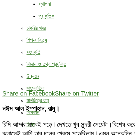
স্থাপনা
প্রাকৃতিক
চাকরির খবর
শিল্প-সাহিত্য
সংস্কৃতি
বিজ্ঞান ও তথ্য প্রযুক্তি
উন্নয়ন
সাংস্কৃতিক
Share on Facebook
Share on Twitter
মানচিত্রে রামু
নঈম আল ইস্পাহান, রামু।
শিক্ষাঙ্গন
রিমি আমার সাথেই পড়ে।দেখতে খুব সুন্দরী মেয়েটা।বিশেষ করে
শিক্ষা
ক্লাসেই আমি তার চুলের প্রেমে পড়েছিলাম।এমন অনেকদিন 