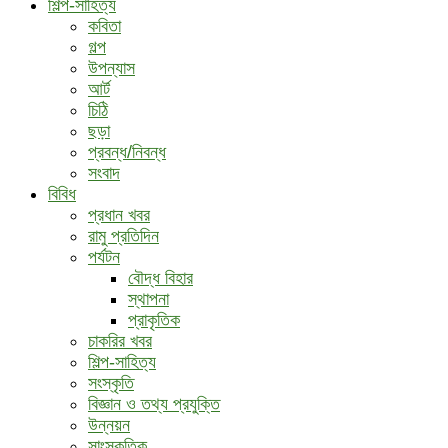
শিল্প-সাহিত্য
কবিতা
গল্প
উপন্যাস
আর্ট
চিঠি
ছড়া
প্রবন্ধ/নিবন্ধ
সংবাদ
বিবিধ
প্রধান খবর
রামু প্রতিদিন
পর্যটন
বৌদ্ধ ‍বিহার
স্থাপনা
প্রাকৃতিক
চাকরির খবর
শিল্প-সাহিত্য
সংস্কৃতি
বিজ্ঞান ও তথ্য প্রযুক্তি
উন্নয়ন
সাংস্কৃতিক