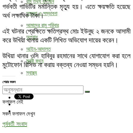
রামু তথ্য বাতায়ন
গর্ভবতী গাভিটির মর্মান্তিক মৃত্যু হয়। এতে ক্ষয়ক্ষতি হয়েছে
সমস্যা ও সম্ভাবনা
অর্ধ লক্ষাধিক টাকা।
আমাদের রামু পরিবার
এই ঘটনার প্রেক্ষিতে ক্ষতিগ্রস্থ মোঃ ইউনুছ ২ জনকে আসামী
অপরাধ
করে উখিয়া থানায় একটি লিখিত অভিযোগ দায়ের করেন।
আইন-আদালত
উখিয়া থানার ওসি হাবিবুর রহমানের সাথে যোগাযোগ করা হলে
মন্ত্রী কথন
মুটোফোন রিসিভ না করায় বক্তব্য নেওয়া সম্ভব হয়নি।
স্বাস্থ্য
শেয়ার করুন
ফলাফল নেই
সকল ফলাফল দেখুন
পূর্ববর্তী সংবাদ