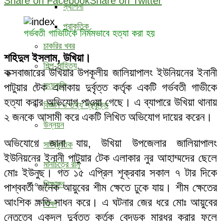
Share on Facebook
Share on Twitter
স্থাপনা
প্রাকৃতিক
গর্ভবতী গাভিটিকে নির্মমভাবে হত্যা করা হয়
চাকরির খবর
শহিদুল ইসলাম, উখিয়া।
শিল্প-সাহিত্য
কক্সবাজারের উখিয়ার উপকূলীয় জালিয়াপালং ইউনিয়নের ইনানী
সংস্কৃতি
পাটুয়ার টেক এলাকায় দুর্বৃত্ত কর্তৃক একটি গর্ভবতী গাভীকে
হত্যা করার অভিযোগ পাওয়া গেছে। এ ব্যাপারে উখিয়া থানায়
বিজ্ঞান ও তথ্য প্রযুক্তি
২ জনকে আসামী করে একটি লিখিত অভিযোগ দায়ের করেন।
উন্নয়ন
অভিযোগে জানা যায়, উখিয়া উপজেলার জালিয়াপালং
সাংস্কৃতিক
ইউনিয়নের ইনানী পাটুয়ার টেক এলাকার নুর আহাম্মদের ছেলে
মানচিত্রে রামু
মোঃ ইউনুছ। গত ১৫ এপ্রিল শূক্রবার সকাল ৭ টার দিকে
শিক্ষাঙ্গন
পাশ্ববর্তী জনৈক আয়ুবের শীম ক্ষেতে ঢুকে যায়। শীম ক্ষেতের
আংশিক ক্ষতি সাধন করে। এ ঘটনার জের ধরে মোঃ আয়ুবের
শিক্ষা
নেতৃত্বে একদল দুর্বৃত্ত কর্তৃক বেদড়ক মারধর করার ফলে