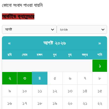
কোনো সংবাদ পাওয়া যায়নি
আর্কাইভ ক্যালেন্ডার
আগষ্ট ২০২৬
«
»
রবি
সোম
মঙ্গল
বুধ
বৃহ
শুক্র
শনি
১
৪
২
৩
৫
৬
৭
৮
৯
১০
১১
১২
১৩
১৪
১৫
১৬
১৭
১৮
১৯
২০
২১
২২