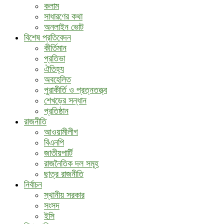
কলাম
সাধারণের কথা
অনলাইন ভোট
বিশেষ প্রতিবেদন
কীর্তিমান
প্রতিভা
ঐতিহ্য
অবহেলিত
পুরাকীর্তি ও প্রত্নতত্ত্ব
শেখড়ের সন্ধান
প্রতিষ্ঠান
রাজনীতি
আওয়ামীলীগ
বিএনপি
জাতীয়পার্টি
রাজনৈতিক দল সমূহ
ছাত্র রাজনীতি
নির্বাচন
স্থানীয় সরকার
সংসদ
ইসি