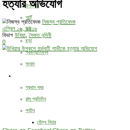
হত্যার অভিযোগ
উপন্যাস
আর্ট
নিজস্ব প্রতিবেদক
এপ্রিল ১৬, ২০১৬
চিঠি
বিভাগ
উখিয়া
,
সৈকত নন্দিনী
ছড়া
0
প্রবন্ধ/নিবন্ধ
সংবাদ
বিবিধ
প্রধান খবর
রামু প্রতিদিন
পর্যটন
বৌদ্ধ ‍বিহার