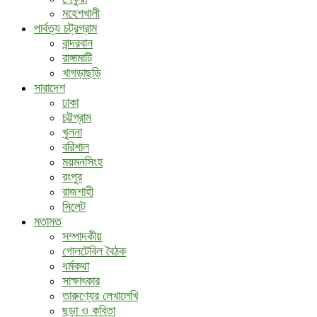
মহেশখালী
পার্বত্য চট্রগ্রাম
বান্দরবান
রাঙ্গামাটি
খাগড়াছড়ি
সারাদেশ
ঢাকা
চট্টগ্রাম
খুলনা
বরিশাল
ময়মনসিংহ
রংপুর
রাজশাহী
সিলেট
মতামত
সম্পাদকীয়
গোলটেবিল বৈঠক
ধর্মকথা
সাক্ষাৎকার
তারুণ্যের লেখালেখি
ছড়া ও কবিতা