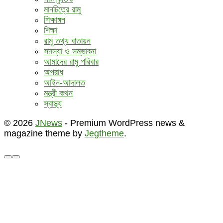
মানচিত্রে রামু
শিক্ষাঙ্গন
শিক্ষা
রামু তথ্য বাতায়ন
সমস্যা ও সম্ভাবনা
আমাদের রামু পরিবার
অপরাধ
আইন-আদালত
মন্ত্রী কথন
স্বাস্থ্য
© 2026
JNews
- Premium WordPress news &
magazine theme by
Jegtheme
.