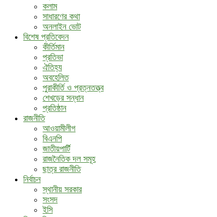
কলাম
সাধারণের কথা
অনলাইন ভোট
বিশেষ প্রতিবেদন
কীর্তিমান
প্রতিভা
ঐতিহ্য
অবহেলিত
পুরাকীর্তি ও প্রত্নতত্ত্ব
শেখড়ের সন্ধান
প্রতিষ্ঠান
রাজনীতি
আওয়ামীলীগ
বিএনপি
জাতীয়পার্টি
রাজনৈতিক দল সমূহ
ছাত্র রাজনীতি
নির্বাচন
স্থানীয় সরকার
সংসদ
ইসি