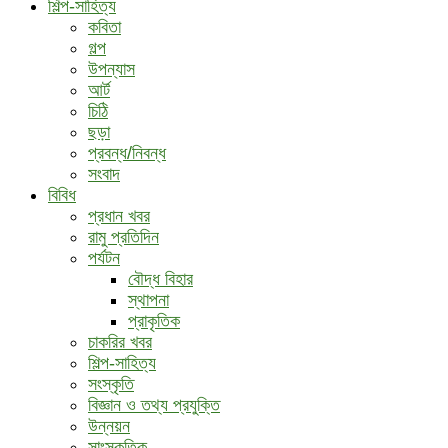
শিল্প-সাহিত্য
কবিতা
গল্প
উপন্যাস
আর্ট
চিঠি
ছড়া
প্রবন্ধ/নিবন্ধ
সংবাদ
বিবিধ
প্রধান খবর
রামু প্রতিদিন
পর্যটন
বৌদ্ধ ‍বিহার
স্থাপনা
প্রাকৃতিক
চাকরির খবর
শিল্প-সাহিত্য
সংস্কৃতি
বিজ্ঞান ও তথ্য প্রযুক্তি
উন্নয়ন
সাংস্কৃতিক