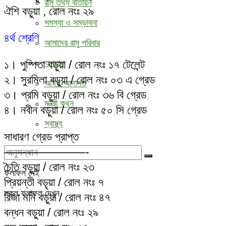
রামু তথ্য বাতায়ন
ঐশি বড়ুয়া , রোল নংঃ ২৯
সমস্যা ও সম্ভাবনা
৪র্থ শ্রেণি
আমাদের রামু পরিবার
১। পুষ্পিতা বড়ুয়া / রোল নংঃ ১৭ টেলেন্ট
অপরাধ
২। সুরমিলা বড়ুয়া / রোল নংঃ ০৩ এ গ্রেড
আইন-আদালত
৩। প্রমি বড়ুয়া / রোল নংঃ ৩৬ বি গ্রেড
মন্ত্রী কথন
৪। নবীন বড়ুয়া / রোল নংঃ ৫০ সি গ্রেড
স্বাস্থ্য
সাধারণ গ্রেড প্রাপ্ত
———————-
চৈতি বড়ুয়া / রোল নংঃ ২৩
ফলাফল নেই
প্রিয়ন্তী বড়ৃয়া / রোল নংঃ ৭
সকল ফলাফল দেখুন
রিজা মনি বড়ুয়া / রোল নংঃ ৪৭
বন্ধন বড়ুয়া / রোল নংঃ ২৯