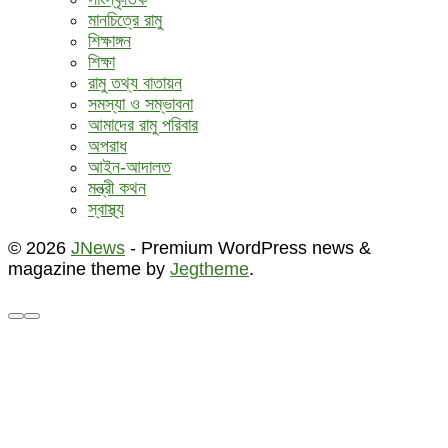
মানচিত্রে রামু
শিক্ষাঙ্গন
শিক্ষা
রামু তথ্য বাতায়ন
সমস্যা ও সম্ভাবনা
আমাদের রামু পরিবার
অপরাধ
আইন-আদালত
মন্ত্রী কথন
স্বাস্থ্য
© 2026
JNews
- Premium WordPress news &
magazine theme by
Jegtheme
.