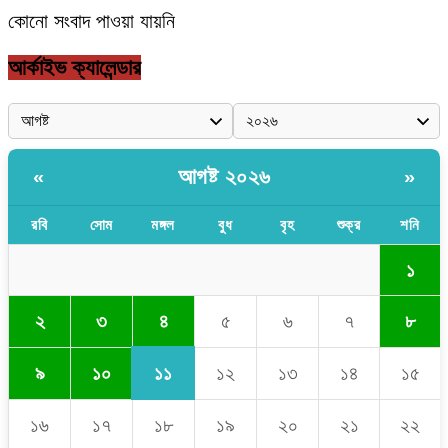
কোনো সংবাদ পাওয়া যায়নি
আর্কাইভ ক্যালেন্ডার
আগষ্ট ২০২৬
«
»
রবি
সোম
মঙ্গল
বুধ
বৃহ
শুক্র
শনি
১
৪
২
৩
৫
৬
৭
৮
১১
৯
১০
১২
১৩
১৪
১৫
১৬
১৭
১৮
১৯
২০
২১
২২