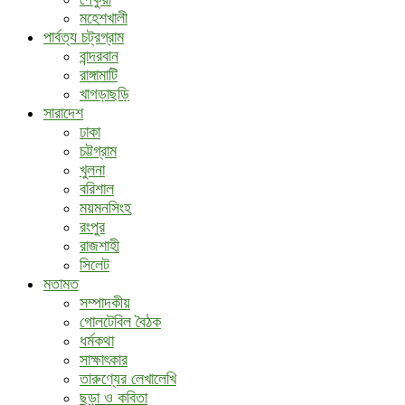
মহেশখালী
পার্বত্য চট্রগ্রাম
বান্দরবান
রাঙ্গামাটি
খাগড়াছড়ি
সারাদেশ
ঢাকা
চট্টগ্রাম
খুলনা
বরিশাল
ময়মনসিংহ
রংপুর
রাজশাহী
সিলেট
মতামত
সম্পাদকীয়
গোলটেবিল বৈঠক
ধর্মকথা
সাক্ষাৎকার
তারুণ্যের লেখালেখি
ছড়া ও কবিতা