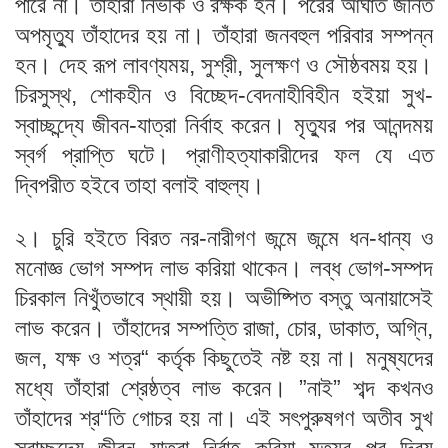
পারে না। তাঁহারা নির্ভীক ও রক্ষক হন। পরের আঘাত জনিত
অপমৃত্যু তাঁহাদের হয় না। তাঁহারা জনবহুল পরিবার সম্পন্ন
হন। দেহ রূপ লাবণ্যময়, সুশ্রী, সুলক্ষণ ও সৌষ্ঠবময় হয়।
চিরসুস্থ, শোকহীন ও বিচ্ছেদ-বেদনাহীবিহীন হইয়া সুখ-
স্বাচ্ছন্দ্যে জীবন-যাত্রা নির্বাহ করেন। মৃত্যুর পর আনন্দময়
স্বর্গ প্রাপ্তি ঘটে। প্রাণীহত্যাকারীদের ফল যে এত
দ্বিপরীত হইবে তাহা বলাই বাহুল্য।
২। চুরি হইতে বিরত নর-নারীগণ জন্মে জন্মে ধন-ধান্য ও
মনোজ্ঞ ভোগ সম্পদ লাভ করিয়া থাকেন। লব্ধ ভোগ-সম্পদ
চিরকাল নিখুঁতভাবে স্থায়ী হয়। অভীষ্পিত বস্তু অনায়াসেই
লাভ করেন। তাঁহাদের সম্পত্তি রাজা, চোর, ডাকাত, অগ্নি,
জল, যক্ষ ও শত্র“ কর্তৃক কিছুতেই নষ্ট হয় না। মনুষ্যদের
মধ্যে তাঁহারা শ্রেষ্ঠত্ব লাভ করেন। ”নাই” শব্দ কখনও
তাঁহাদের শ্র“তি গোচর হয় না। এই সৎপুরুষগণ অতীব সুখ