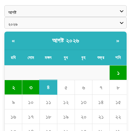
আগষ্ট ২০২৬
«
»
রবি
সোম
মঙ্গল
বুধ
বৃহ
শুক্র
শনি
১
৪
২
৩
৫
৬
৭
৮
৯
১০
১১
১২
১৩
১৪
১৫
১৬
১৭
১৮
১৯
২০
২১
২২