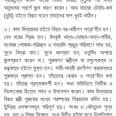
স্বাচ্ছন্দ্যে জীবন যাত্রা নির্বাহ করিয়া মৃত্যুর পর দিব্য
আনন্দময় স্বর্গে জন্ম ধারণ করেন। আর যাহারা চৌর্য্য-কর্ম
(চুরি) হইতে বিরত নহেন তাহাদের ফল খুবই কঠিন।
৩। কাম মিথ্যাচার হইতে বিরত নর-নারীগণ শত্র“হীন হন।
দেব নরের প্রিয় হন। উৎকৃষ্ট খাদ্য-ভোজ্য-অন্ন-পানীয়,
মনোজ্ঞ পোষাক-পরিচ্ছদ ও শয্যাদি প্রচুর পরিমাণে লাভ হয়,
সুখে নিদ্রা যান। সুখে জাগ্রত হন, চতুর্বিধ অপায়ে
জন্মগ্রহণ করেন না। পুরুষগণ স্ত্রীত্ব বা নপুংসকত্ব ও
বন্ধ্যাত্ব হইতে মুক্ত হন। সতী-সাধ্বী রমণীগণ ক্রমান্বয়ে
পুরুষত্ব প্রাপ্ত হন। তাঁহাদের ক্রোধ ও শত্র“হীন বলা
হয়। তাঁহারা প্রত্যক্ষদর্শী হন। সভা সমিতিতে নির্ভীক ও
নিঃসংকোচ চিত্তে গমন ও উপবেশন করেন। কাম মিথ্যাচার
বিরত স্ত্রী পুরুষের মধ্যে পরষ্পরের প্রিয়ভাব বর্ধিত হয়।
ইন্দ্রিয় ওলক্ষণসমূহ পরিপূর্ণ হয়। শংকা ও কৌতুহল শূন্য
হয়, ভয় ও প্রিয় বিচ্ছেদ, দুঃখ বিহীন হইয়া সুখে দিনাতিপাত