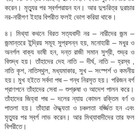
করেন। মৃত্যুর পর স্বর্গপরায়ন হন। আর দুশ্চরিত্র দুরাচার
নর-নারীগণ ইহার বিপরীত ফলই ভোগ করিয়া থাকে।
৪। মিথ্যা কথনে বিরত সত্যবাদী নর – নারীদের জন্ম –
জন্মান্তরে ইন্দ্রিয় সমূহ সুপ্রসন্ন হয়, মনোহারী – মধুর ও
অনর্গল বাক্য ভাষী হন, দন্ত রাজী সমান সুশ্রী, শুভ্র ও
বিশুদ্ধ হয়। তাঁহাদের দেহ নাতি – দীর্ঘ, নাতি – হ্রস্ব ,
নাতি কৃশ, নাতিস্থুল, মধ্যমাকার, সুখ – সংস্পর্শ ও কমনীয়
হয়। মুখ হইতে সর্বদা পদ্ম – গন্ধ নিরসৃত হয়। পরিজন বর্গ
প্রাণপনে তাঁহাদের সেবা – শুশ্রুষা ও আদেশ পালন করে।
তাঁহাদের জিহ্বা পদ্ম – দলের ন্যায় কোমল রক্তিম বর্ণ ও
পাতলা হয়। তাঁহারা ঔদ্ধ্যতা ও চঞ্চলতা বর্জ্জিত হন এবং
মৃত্যুর পর স্বর্গ লাভ করেন। আর মিথ্যাবাদীদের তার ফল
বিপরীতে।