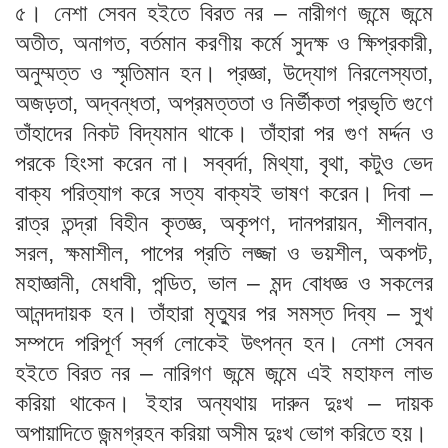
৫। নেশা সেবন হইতে বিরত নর – নারীগণ জন্মে জন্মে
অতীত, অনাগত, বর্তমান করণীয় কর্মে সুদক্ষ ও ক্ষিপ্রকারী,
অনুম্মত্ত ও স্মৃতিমান হন। প্রজ্ঞা, উদ্যোগ নিরলেস্যতা,
অজড়তা, অদ্বন্ধতা, অপ্রমত্ততা ও নির্ভীকতা প্রভৃতি গুণে
তাঁহাদের নিকট বিদ্যমান থাকে। তাঁহারা পর গুণ মর্দ্দন ও
পরকে হিংসা করেন না। সব্বর্দা, মিথ্যা, বৃথা, কটুও ভেদ
বাক্য পরিত্যাগ করে সত্য বাক্যই ভাষণ করেন। দিবা –
রাত্র তন্দ্রা বিহীন কৃতজ্ঞ, অকৃপণ, দানপরায়ন, শীলবান,
সরল, ক্ষমাশীল, পাপের প্রতি লজ্জা ও ভয়শীল, অকপট,
মহাজ্ঞানী, মেধাবী, পন্ডিত, ভাল – মন্দ বোধজ্ঞ ও সকলের
আনন্দদায়ক হন। তাঁহারা মৃত্যুর পর সমস্ত দিব্য – সুখ
সম্পদে পরিপূর্ণ স্বর্গ লোকেই উৎপন্ন হন। নেশা সেবন
হইতে বিরত নর – নারিগণ জন্মে জন্মে এই মহাফল লাভ
করিয়া থাকেন। ইহার অন্যথায় দারুন দুঃখ – দায়ক
অপায়াদিতে জন্মগ্রহন করিয়া অসীম দুঃখ ভোগ করিতে হয়।