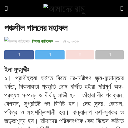
পঞ্চশীল পালনের মহাফল
নিজস্ব প্রতিবেদক
মে ৫, ২০১৬
ইলা মুৎসুদ্দীঃ
১। প্রাণীহত্যা হইতে বিরত নর-নারীগণ জন্ম-জন্মান্তরে
খর্বতা, বিকলাঙ্গতা প্রভৃতি দোষ বর্জিত হইয়া পরিপূর্ণ অঙ্গ-
প্রত্যঙ্গ সম্পন্ন ও দীর্ঘায়ু লাভী হন। তাঁহারা বীর পরাক্রম,
বেগবান, সুপ্রতিষ্ট পদ বিশিষ্ট হন। দেহ সুন্দর, কোমল,
পবিত্র ও মহাশক্তিশালী হয়। বাক্যালাপ কর্ণ-সুখকর ও
জড়তাশূন্য হয়। তাঁহাদের পরিষদবর্গকে কেহ বিভেদ করিতে