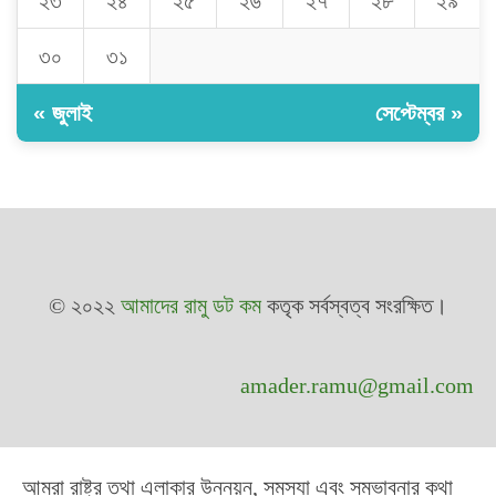
২৩
২৪
২৫
২৬
২৭
২৮
২৯
৩০
৩১
« জুলাই
সেপ্টেম্বর »
© ২০২২
আমাদের রামু ডট কম
কতৃক সর্বস্বত্ব সংরক্ষিত।
amader.ramu@gmail.com
আমরা রাষ্ট্র তথা এলাকার উন্নয়ন, সমস্যা এবং সম্ভাবনার কথা