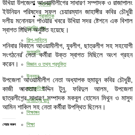
উখিয়া উপজেলা আওয়ামীলীগের সাধারণ সম্পাদক ও রাজাপালং
স্থাপনা
ইউনিয়ন পরিষদের সফল চেয়ারম্যান জাহাঙ্গীর কবির চৌধুরী
প্রাকৃতিক
দলীয় মনোনয়ন পাওয়ার খবরে উখিয়া সদর ষ্টেশনে এক বিশাল
চাকরির খবর
স্বাগত মিছিল অনুষ্টিত হয়েছে।
শিল্প-সাহিত্য
শনিবার বিকালে আওয়ামীলীগ, যুবলীগ, ছাত্রলীগ সহ সহযোগী
সংস্কৃতি
সংগঠনের নেতা কর্মীরা উক্ত স্বাগত মিছিলে অংশ গ্রহন
করেন।
বিজ্ঞান ও তথ্য প্রযুক্তি
উন্নয়ন
উপজেলা আওয়ামীলীগ নেতা অধ্যাপক হুমায়ুন কবির চৌধুরী,
কাজী আকতার উদ্দিন টুনু, ফরিদুল আলম, উপজেলা
সাংস্কৃতিক
ছাত্রলীগের সাধারণ সম্পাদক মকবুল হোসেন মিথুন ও মাসুদ
মানচিত্রে রামু
আমিন শাকিল সহ নেতা কর্মীরা উপস্থিত ছিলেন।
শিক্ষাঙ্গন
শিক্ষা
শেয়ার করুন