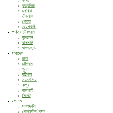
উখিয়া
কুতুবদিয়া
চকরিয়া
টেকনাফ
পেকুয়া
মহেশখালী
পার্বত্য চট্রগ্রাম
বান্দরবান
রাঙ্গামাটি
খাগড়াছড়ি
সারাদেশ
ঢাকা
চট্টগ্রাম
খুলনা
বরিশাল
ময়মনসিংহ
রংপুর
রাজশাহী
সিলেট
মতামত
সম্পাদকীয়
গোলটেবিল বৈঠক