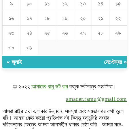
৯
১০
১১
১২
১৩
১৪
১৫
১৬
১৭
১৮
১৯
২০
২১
২২
২৩
২৪
২৫
২৬
২৭
২৮
২৯
৩০
৩১
« জুলাই
সেপ্টেম্বর »
© ২০২২
আমাদের রামু ডট কম
কতৃক সর্বস্বত্ব সংরক্ষিত।
amader.ramu@gmail.com
আমরা রাষ্ট্র তথা এলাকার উন্নয়ন, সমস্যা এবং সম্ভাবনার কথা তুলে
ধরি। আমরা কেউ কারো প্রতিপক্ষ নই কিন্তু বস্তুনিষ্ঠ সংবাদ
পরিবেশনের ক্ষেত্রে আমরা আপসহীন থাকার চেষ্ঠা করি। আমরা মনে-