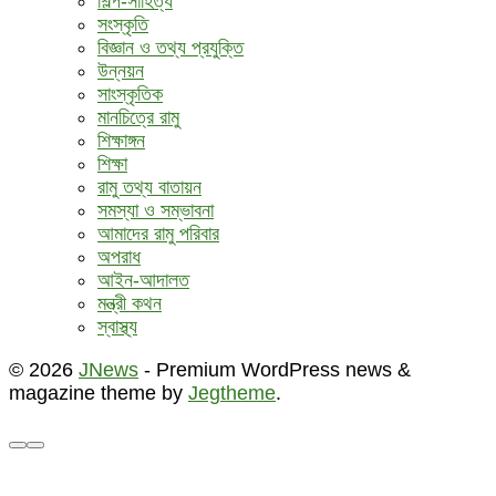
শিল্প-সাহিত্য
সংস্কৃতি
বিজ্ঞান ও তথ্য প্রযুক্তি
উন্নয়ন
সাংস্কৃতিক
মানচিত্রে রামু
শিক্ষাঙ্গন
শিক্ষা
রামু তথ্য বাতায়ন
সমস্যা ও সম্ভাবনা
আমাদের রামু পরিবার
অপরাধ
আইন-আদালত
মন্ত্রী কথন
স্বাস্থ্য
© 2026
JNews
- Premium WordPress news &
magazine theme by
Jegtheme
.