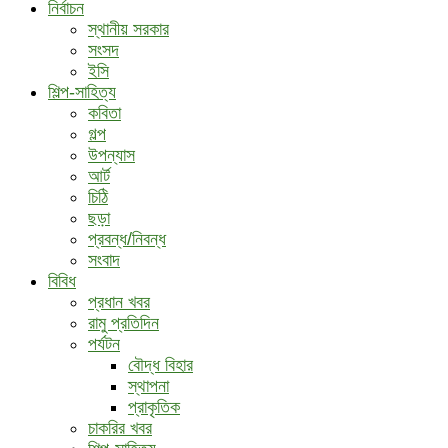
নির্বাচন
স্থানীয় সরকার
সংসদ
ইসি
শিল্প-সাহিত্য
কবিতা
গল্প
উপন্যাস
আর্ট
চিঠি
ছড়া
প্রবন্ধ/নিবন্ধ
সংবাদ
বিবিধ
প্রধান খবর
রামু প্রতিদিন
পর্যটন
বৌদ্ধ ‍বিহার
স্থাপনা
প্রাকৃতিক
চাকরির খবর