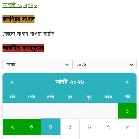
আগস্ট ৩, ২০২৬
জনপ্রিয় সংবাদ
কোনো সংবাদ পাওয়া যায়নি
আর্কাইভ ক্যালেন্ডার
আগষ্ট ২০২৬
«
»
রবি
সোম
মঙ্গল
বুধ
বৃহ
শুক্র
শনি
১
৪
২
৩
৫
৬
৭
৮