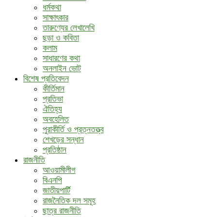
ধর্মকথা
সাক্ষাৎকার
তারুণ্যের লেখালেখি
ছড়া ও কবিতা
কলাম
সাধারণের কথা
অনলাইন ভোট
বিশেষ প্রতিবেদন
কীর্তিমান
প্রতিভা
ঐতিহ্য
অবহেলিত
পুরাকীর্তি ও প্রত্নতত্ত্ব
শেখড়ের সন্ধান
প্রতিষ্ঠান
রাজনীতি
আওয়ামীলীগ
বিএনপি
জাতীয়পার্টি
রাজনৈতিক দল সমূহ
ছাত্র রাজনীতি